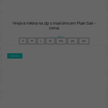
Hřejivá mikina na zip s maxi límcem Plain Sari -
černá
1 490 Kč
S
M
L
XL
XXL
3XL
4XL
Viskóza