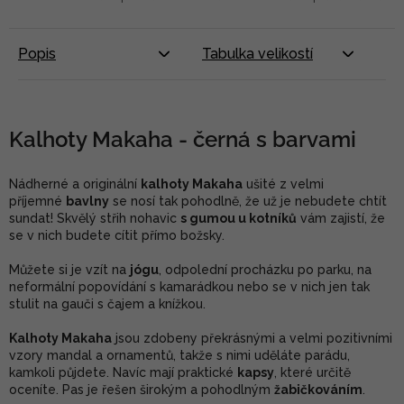
Popis
Tabulka velikostí
Kalhoty Makaha - černá s barvami
Nádherné a originální
kalhoty Makaha
ušité z velmi
příjemné
bavlny
se nosí tak pohodlně, že už je nebudete chtít
sundat! Skvělý střih nohavic
s gumou u kotníků
vám zajistí, že
se v nich budete cítit přímo božsky.
Můžete si je vzít na
jógu
, odpolední procházku po parku, na
neformální popovídání s kamarádkou nebo se v nich jen tak
stulit na gauči s čajem a knížkou.
Kalhoty Makaha
jsou zdobeny překrásnými a velmi pozitivními
vzory mandal a ornamentů, takže s nimi uděláte parádu,
kamkoli půjdete. Navíc mají praktické
kapsy
, které určitě
oceníte. Pas je řešen širokým a pohodlným
žabičkováním
.