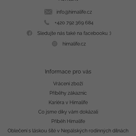
t
í
info
@
himalife.cz
+420 792 369 684
Sledujte nás také na facebooku :)
himalife.cz
Informace pro vás
Vrácení zboží
Příběhy zákaznic
Kariéra v Himalife
Co jsme díky vám dokázali
Příběh Himalife
Oblečení s láskou šité v Nepálských rodinných dílnách