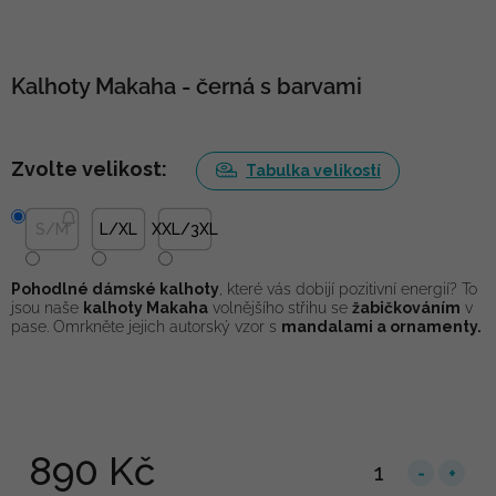
Kalhoty Makaha - černá s barvami
Zvolte velikost:
Tabulka velikostí
S/M
L/XL
XXL/3XL
Pohodlné dámské kalhoty
, které vás dobijí pozitivní energií? To
jsou naše
kalhoty Makaha
volnějšího střihu se
žabičkováním
v
pase. Omrkněte jejich autorský vzor s
mandalami a ornamenty.
890 Kč