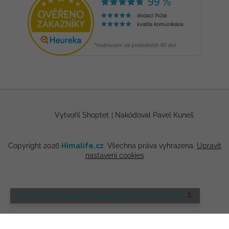
Vytvořil Shoptet
|
Nakódoval Pavel Kuneš
Copyright 2026
Himalife.cz
. Všechna práva vyhrazena.
Upravit
nastavení cookies
🌸 NOVÁ LETNÍ KOLEKCE HIMALIFE PRÁVĚ NA ESHOPU 🌸