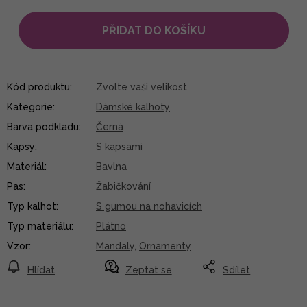
PŘIDAT DO KOŠÍKU
Kód produktu:
Zvolte vaši velikost
Kategorie
:
Dámské kalhoty
Barva podkladu
:
Černá
Kapsy
:
S kapsami
Materiál
:
Bavlna
Pas
:
Žabičkování
Typ kalhot
:
S gumou na nohavicích
Typ materiálu
:
Plátno
Vzor
:
Mandaly
,
Ornamenty
Hlídat
Zeptat se
Sdílet