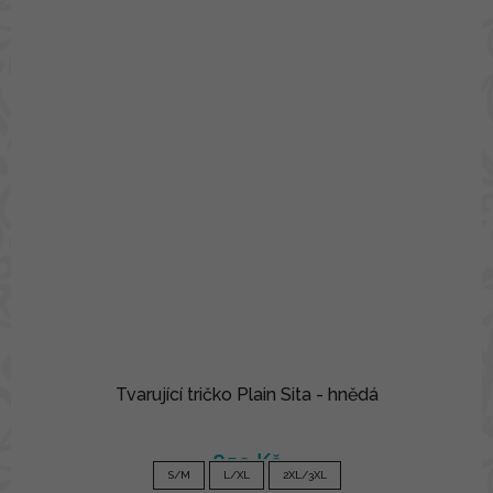
Tvarující tričko Plain Sita - hnědá
850 Kč
S/M
L/XL
2XL/3XL