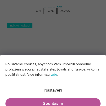
1 590 Kč
S/M
L/XL
XXL/3XL
Indické hedvábí
Používáme cookies, abychom Vám umožnili pohodlné
prohlížení webu a neustále zlepšovali jeho funkce, výkon a
použitelnost. Více informací
zde
.
Nastavení
Souhlasím