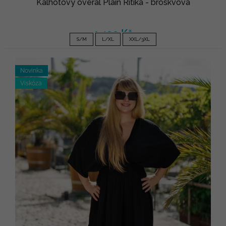
Kalhotový overal Plain Ritika - broskvová
1 490 Kč
S/M
L/XL
XXL/3XL
Novinka
Viskóza