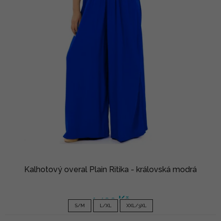
Kalhotový overal Plain Ritika - královská modrá
1 490 Kč
S/M
L/XL
XXL/3XL