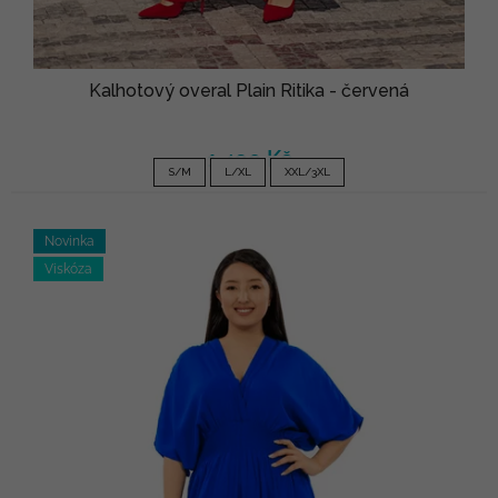
Kalhotový overal Plain Ritika - červená
1 490 Kč
S/M
L/XL
XXL/3XL
Novinka
Viskóza