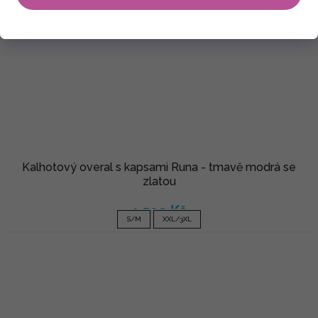
Kalhotový overal s kapsami Runa - tmavě modrá se
zlatou
1 590 Kč
S/M
XXL/3XL