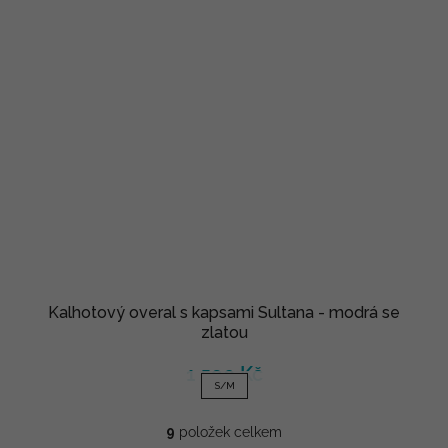
Kalhotový overal s kapsami Sultana - modrá se
zlatou
1 590 Kč
S/M
9
položek celkem
O