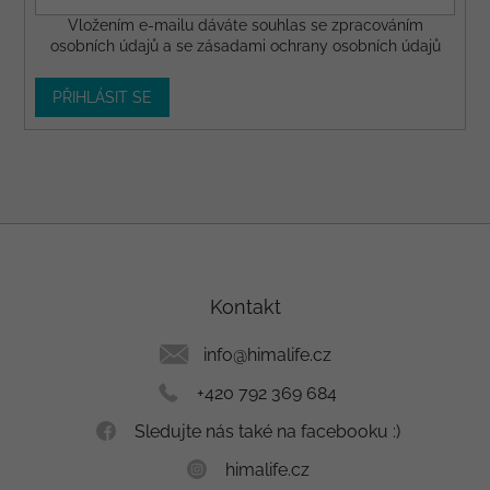
Vložením e-mailu dáváte
souhlas
se zpracováním
osobních údajů a se
zásadami ochrany osobních údajů
PŘIHLÁSIT SE
Z
á
p
a
Kontakt
t
í
info
@
himalife.cz
+420 792 369 684
Sledujte nás také na facebooku :)
himalife.cz