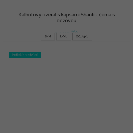
Kalhotový overal s kapsami Shanti - černá s
béžovou
1 590 Kč
S/M
L/XL
XXL/3XL
Indické hedvábí