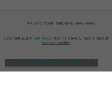
Vytvořil Shoptet
|
Nakódoval Pavel Kuneš
Copyright 2026
Himalife.cz
. Všechna práva vyhrazena.
Upravit
nastavení cookies
🌸 NOVÁ LETNÍ KOLEKCE HIMALIFE PRÁVĚ NA ESHOPU 🌸