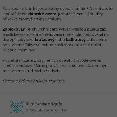
v
l
Že u sebe v šatníku ještě žádný overal nemáte? A není čas to
á
změnit? Naše
dámské overaly
si určitě zamilujete díky
d
několika promyšleným detailům.
a
c
Žabičkování
jejich vrchní části vytváří krásnou siluetu zad,
í
elastické zakončení nohavic zase umožňuje nosit overal na
p
dva způsoby jako
kraťasový
nebo
kalhotový
s dlouhými
r
nohavicemi. Díky své pohodlnosti si overal určitě oblíbí i
v
budoucí maminky.
k
y
Vybrat si můžete z bavlněných overalů či zvolte overal
v
z měkké viskózy. Máme pro vás i variantu overalů s volnými
ý
nohavicemi z indického hedvábí.
p
i
Přejeme příjemný nákup. Namaste.
s
u
Ruční výroba z Nepálu
S láskou šité v rodinných dílnách