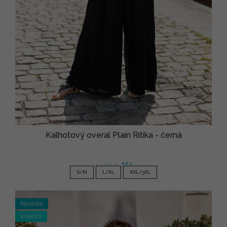
Kalhotový overal Plain Ritika - černá
1 490 Kč
S/M
L/XL
XXL/3XL
Novinka
Viskóza