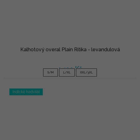
Kalhotový overal Plain Ritika - levandulová
1 490 Kč
S/M
L/XL
XXL/3XL
Indické hedvábí