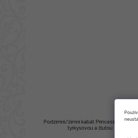
Použí
neustá
Podzimní/zimní kabát Princess - černý s
tyrkysovou a žlutou