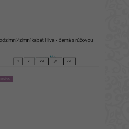
odzimní/zimní kabát Hiva - černá s růžovou
2 490 Kč
S
XL
XXL
3XL
4XL
Bavlna