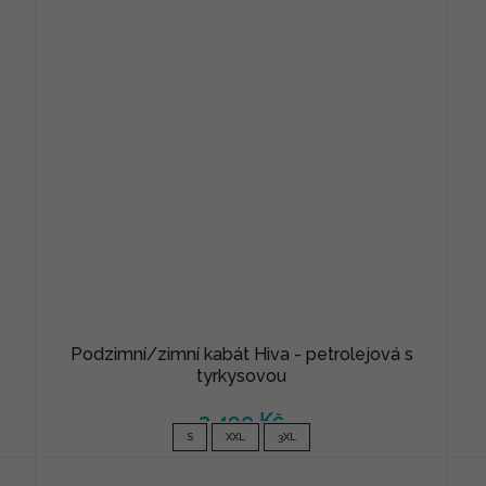
Podzimní/zimní kabát Hiva - petrolejová s
tyrkysovou
2 490 Kč
S
XXL
3XL