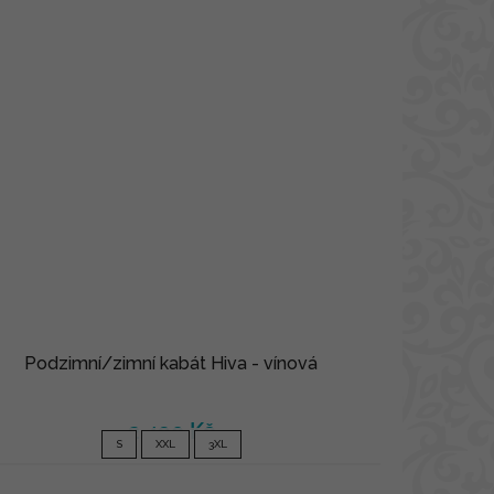
Podzimní/zimní kabát Hiva - vínová
2 490 Kč
S
XXL
3XL