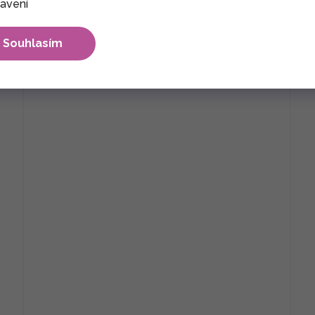
avení
2 690 Kč
S
XL
XXL
Souhlasím
Bavlna