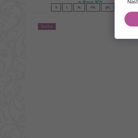
Nast
2 890 Kč
S
L
XL
XXL
3XL
4XL
Bavlna