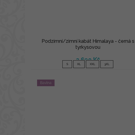
Podzimní/zimní kabát Himalaya - černá s
tyrkysovou
2 690 Kč
S
XL
XXL
3XL
Bavlna