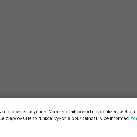
váme cookies, abychom Vám umožnili pohodlné prohlížení webu a
le zlepšovali jeho funkce, výkon a použitelnost. Více informací
zd
Podzimní/zimní kabát Himalaya - černá s
modrou