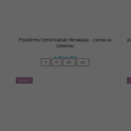
Podzimní/zimní kabát Himalaya - černá se
P
zelenou
2 690 Kč
S
M
3XL
4XL
Bavlna