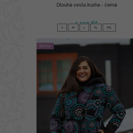
Dlouhá vesta Irusha - černá
1 590 Kč
S
M
L
XL
XXL
Bavlna