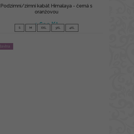
Podzimní/zimní kabát Himalaya - černá s
oranžovou
2 690 Kč
S
M
XXL
3XL
4XL
Bavlna