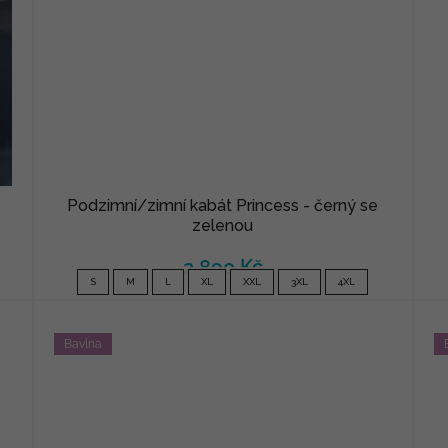
Podzimní/zimní kabát Princess - černý se
zelenou
2 890 Kč
S
M
L
XL
XXL
3XL
4XL
Bavlna