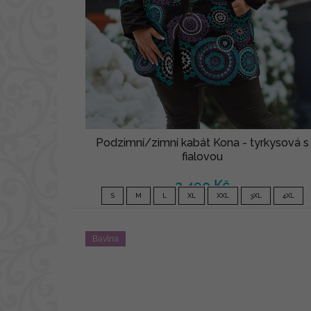
Podzimní/zimní kabát Kona - tyrkysová s
fialovou
2 490 Kč
S
M
L
XL
XXL
3XL
4XL
Bavlna