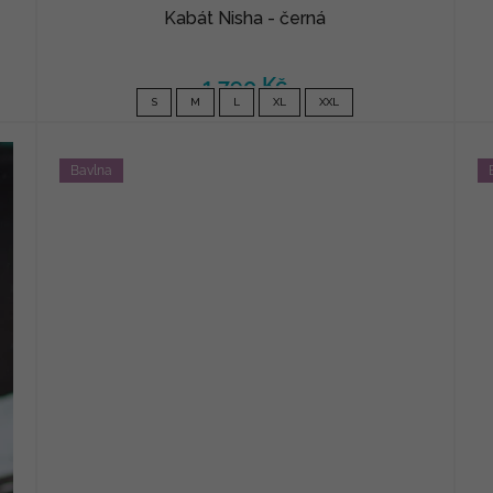
Kabát Nisha - černá
1 790 Kč
S
M
L
XL
XXL
Bavlna