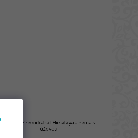
e
.
Podzimní/zimní kabát Himalaya - černá s
růžovou