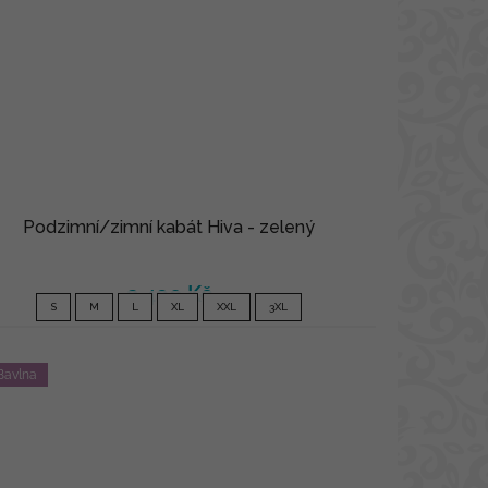
Podzimní/zimní kabát Hiva - zelený
2 490 Kč
S
M
L
XL
XXL
3XL
Bavlna