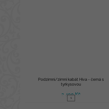
Podzimní/zimní kabát Hiva - černá s
tyrkysovou
2 490 Kč
S