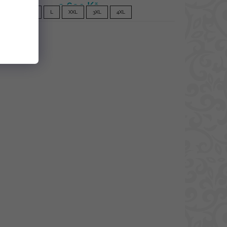
2 690 Kč
S
L
XXL
3XL
4XL
Bavlna