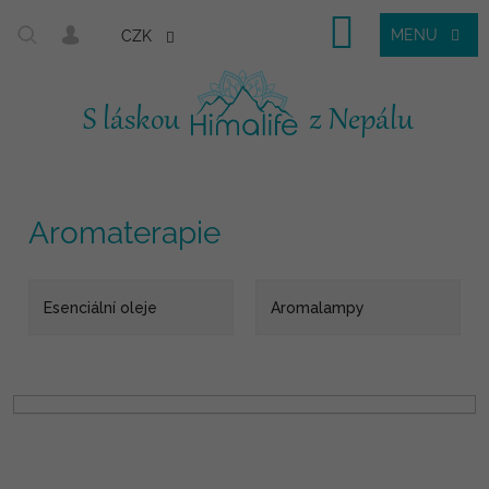
Nákupní
CZK
košík
Aromaterapie
Esenciální oleje
Aromalampy
Přejít
na
V
obsah
ý
p
i