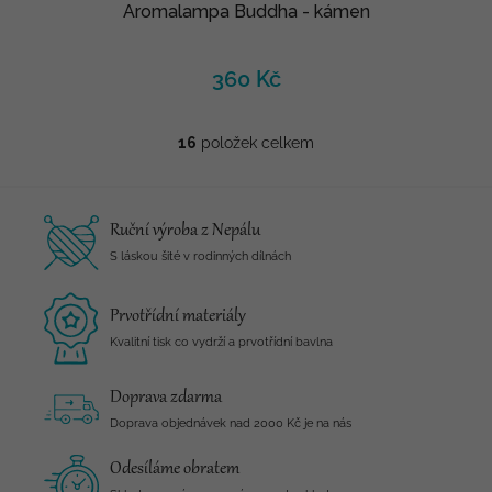
Aromalampa Buddha - kámen
360 Kč
16
položek celkem
O
v
l
á
Ruční výroba z Nepálu
d
a
S láskou šité v rodinných dílnách
c
í
Prvotřídní materiály
p
r
Kvalitní tisk co vydrží a prvotřídní bavlna
v
k
Doprava zdarma
y
v
Doprava objednávek nad 2000 Kč je na nás
ý
p
Odesíláme obratem
i