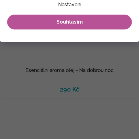
Nastavení
Souhlasím
Esenciální aroma olej - Na dobrou noc
290 Kč