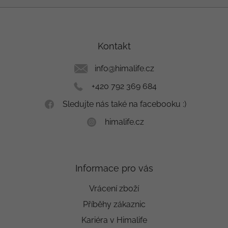
Z
á
p
a
Kontakt
t
í
info
@
himalife.cz
+420 792 369 684
Sledujte nás také na facebooku :)
himalife.cz
Informace pro vás
Vrácení zboží
Příběhy zákaznic
Kariéra v Himalife