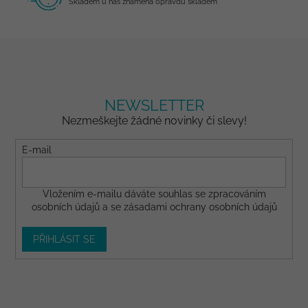
Skladem u nás znamená opravdu skladem
s
u
NEWSLETTER
Nezmeškejte žádné novinky či slevy!
E-mail
Vložením e-mailu dáváte
souhlas
se zpracováním
osobních údajů a se
zásadami ochrany osobních údajů
PŘIHLÁSIT SE