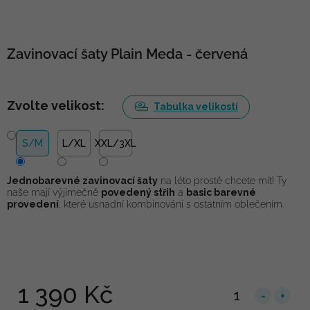
Zavinovací šaty Plain Meda - červená
Zvolte velikost:
Tabulka velikostí
S/M
L/XL
XXL/3XL
Jednobarevné zavinovací šaty
na léto prostě chcete mít! Ty
naše mají výjimečně
povedený střih
a
basic barevné
provedení
, které usnadní kombinování s ostatním oblečením.
1 390 Kč