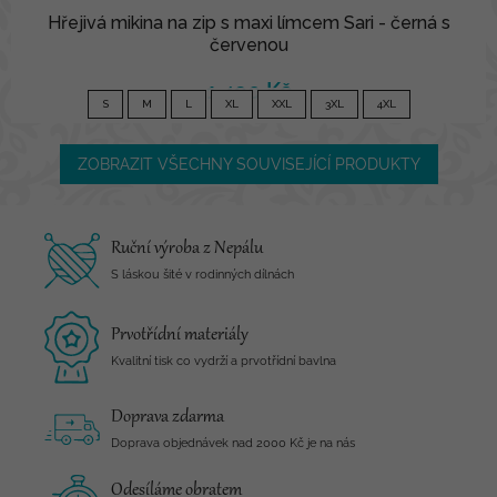
Hřejivá mikina na zip s maxi límcem Sari - černá s
červenou
1 490 Kč
S
M
L
XL
XXL
3XL
4XL
ZOBRAZIT VŠECHNY SOUVISEJÍCÍ PRODUKTY
Ruční výroba z Nepálu
S láskou šité v rodinných dílnách
Prvotřídní materiály
Kvalitní tisk co vydrží a prvotřídní bavlna
Doprava zdarma
Doprava objednávek nad 2000 Kč je na nás
Odesíláme obratem