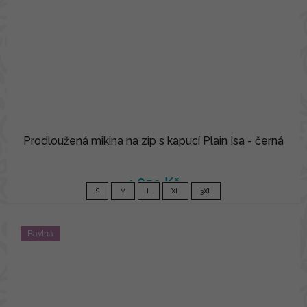
Prodloužená mikina na zip s kapucí Plain Isa - černá
1 850 Kč
S
M
L
XL
3XL
Bavlna