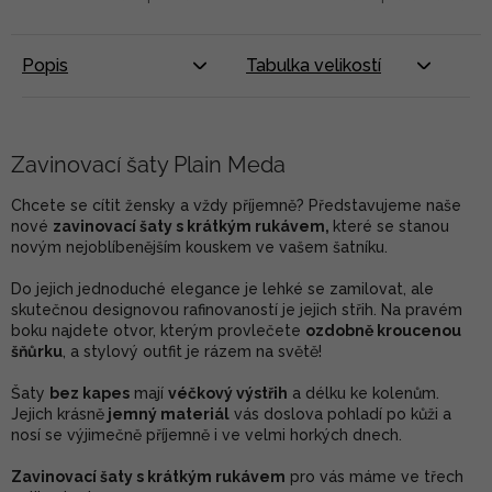
Popis
Tabulka velikostí
Zavinovací šaty Plain Meda
Chcete se cítit žensky a vždy příjemně? Představujeme naše
nové
zavinovací šaty s krátkým rukávem
,
které se stanou
novým nejoblíbenějším kouskem ve vašem šatníku.
Do jejich jednoduché elegance je lehké se zamilovat, ale
skutečnou designovou rafinovaností je jejich střih. Na pravém
boku najdete otvor, kterým provlečete
ozdobně kroucenou
šňůrku
, a stylový outfit je rázem na světě!
Šaty
bez kapes
mají
véčkový výstřih
a délku ke kolenům.
Jejich krásně
jemný materiál
vás doslova pohladí po kůži a
nosí se výjimečně příjemně i ve velmi horkých dnech.
Zavinovací šaty s krátkým rukávem
pro vás máme ve třech