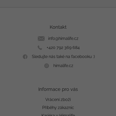
Z
á
p
a
Kontakt
t
í
info
@
himalife.cz
+420 792 369 684
Sledujte nás také na facebooku :)
himalife.cz
Informace pro vás
Vrácení zboží
Příběhy zákaznic
Kariéra v Himalife