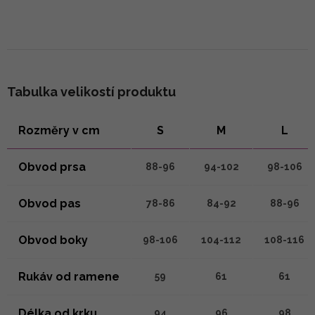
Tabulka velikostí produktu
Rozměry v cm
S
M
L
Obvod prsa
88-96
94-102
98-106
Obvod pas
78-86
84-92
88-96
Obvod boky
98-106
104-112
108-116
Rukáv od ramene
59
61
61
Délka od krku
94
96
98