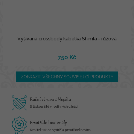
Vyšívaná crossbody kabelka Shimla - růžová
750 Kč
ZOBRAZIT VŠECHNY SOUVISEJÍCÍ PRODUKTY
Ruční výroba z Nepálu
S láskou šité v rodinných dílnách
Prvotřídní materiály
Kvalitní tisk co vydrží a prvotřídní bavlna