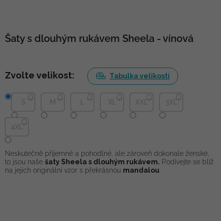
Šaty s dlouhým rukávem Sheela - vínová
Zvolte velikost:
Tabulka velikostí
S
M
L
XL
XXL
3XL
4XL
Neskutečně příjemné a pohodlné, ale zároveň dokonale ženské,
to jsou naše
šaty Sheela s dlouhým rukávem.
Podívejte se blíž
na jejich originální vzor s překrásnou
mandalou
.