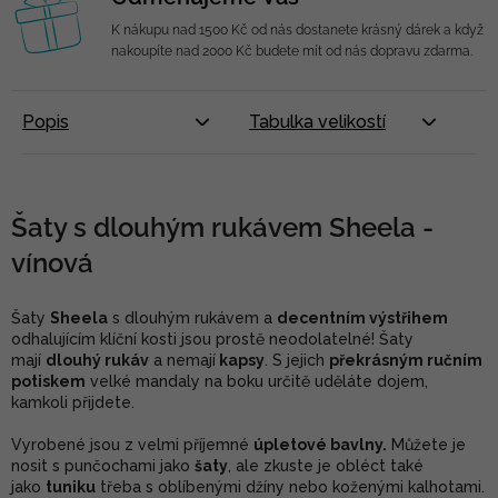
K nákupu nad 1500 Kč od nás dostanete krásný dárek a když
nakoupíte nad 2000 Kč budete mít od nás dopravu zdarma.
Popis
Tabulka velikostí
Šaty s dlouhým rukávem Sheela -
vínová
Šaty
Sheela
s dlouhým rukávem a
decentním výstřihem
odhalujícím klíční kosti jsou prostě neodolatelné! Šaty
mají
dlouhý rukáv
a nemají
kapsy
. S jejich
překrásným ručním
potiskem
velké mandaly na boku určitě uděláte dojem,
kamkoli přijdete.
Vyrobené jsou z velmi příjemné
úpletové bavlny.
Můžete je
nosit s punčochami jako
šaty
, ale zkuste je obléct také
jako
tuniku
třeba s oblíbenými džíny nebo koženými kalhotami.