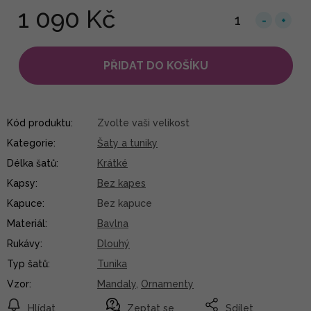
1 090 Kč
PŘIDAT DO KOŠÍKU
Kód produktu:
Zvolte vaši velikost
Kategorie
:
Šaty a tuniky
Délka šatů
:
Krátké
Kapsy
:
Bez kapes
Kapuce
:
Bez kapuce
Materiál
:
Bavlna
Rukávy
:
Dlouhý
Typ šatů
:
Tunika
Vzor
:
Mandaly
,
Ornamenty
Hlídat
Zeptat se
Sdílet