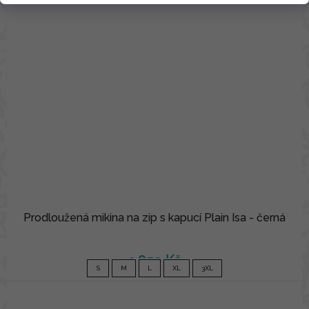
Prodloužená mikina na zip s kapucí Plain Isa - černá
1 850 Kč
S
M
L
XL
3XL