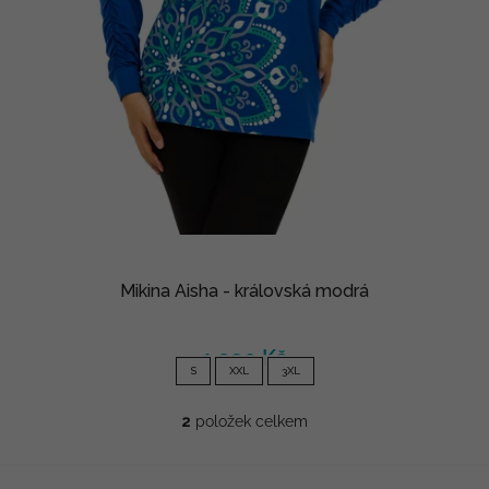
Mikina Aisha - královská modrá
1 090 Kč
S
XXL
3XL
2
položek celkem
O
v
l