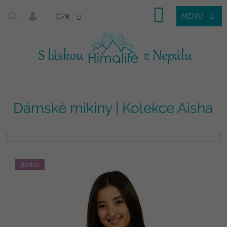
Nákupní
CZK
košík
Dámské mikiny | Kolekce Aisha
V
ý
p
Bavlna
i
Přejít
na
s
obsah
p
r
o