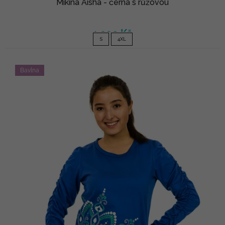
Mikina Aisha - černá s růžovou
1 090 Kč
S
4XL
Bavlna