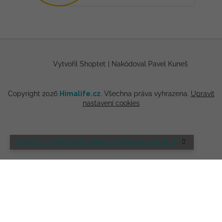
Vytvořil Shoptet
|
Nakódoval Pavel Kuneš
Copyright 2026
Himalife.cz
. Všechna práva vyhrazena.
Upravit
nastavení cookies
🌸 NOVÁ LETNÍ KOLEKCE HIMALIFE PRÁVĚ NA ESHOPU 🌸