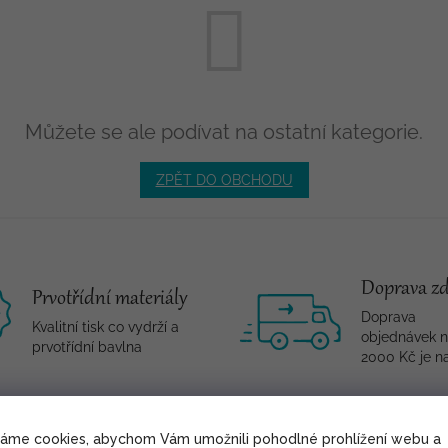
Můžete se ale podívat na ostatní kategorie.
ZPĚT DO OBCHODU
Doprava z
Prvotřídní materiály
Doprava
Kvalitní tisk co vydrží a
objednávek 
prvotřídní bavlna
2000 Kč je n
váme cookies, abychom Vám umožnili pohodlné prohlížení webu a