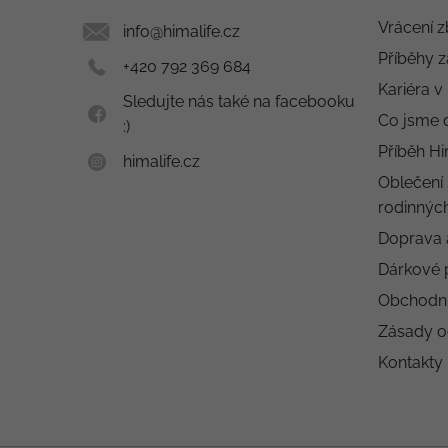
í
Vrácení z
info
@
himalife.cz
Příběhy z
+420 792 369 684
Kariéra v
Sledujte nás také na facebooku
Co jsme 
:)
Příběh Hi
himalife.cz
Oblečení 
rodinných
Doprava 
Dárkové 
Obchodn
Zásady o
Kontakty