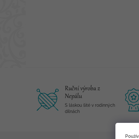
Ruční výroba z
Nepálu
S láskou šité v rodinných
dílnách
Použí