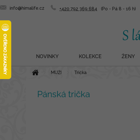
info@himalife.cz
+420 792 369 684
NOVINKY
KOLEKCE
ŽENY
Přejít
Domů
MUŽI
Trička
na
obsah
Pánská trička