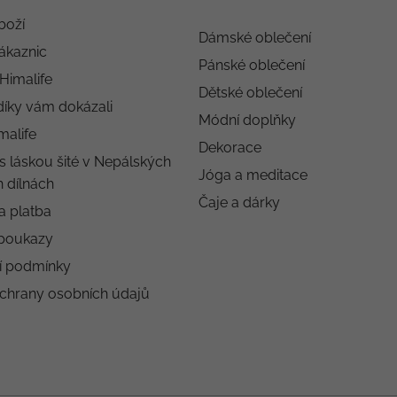
boží
Dámské oblečení
ákaznic
Pánské oblečení
 Himalife
Dětské oblečení
díky vám dokázali
Módní doplňky
malife
Dekorace
s láskou šité v Nepálských
Jóga a meditace
 dílnách
Čaje a dárky
a platba
poukazy
í podmínky
chrany osobních údajů