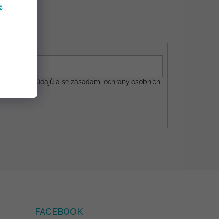
e
.
m osobních údajů a se
zásadami ochrany osobních
FACEBOOK