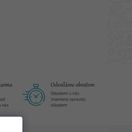
darma
Odesíláme obratem
Skladem u nás
nad
znamená opravdu
a nás
skladem