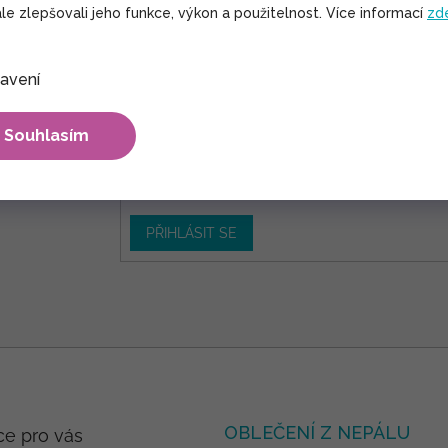
le zlepšovali jeho funkce, výkon a použitelnost. Více informací
zd
avení
E-mail
Souhlasím
TTER
Vložením e-mailu dáváte
souhlas
se zpracování
 slevy!
údajů
PŘIHLÁSIT SE
OBLEČENÍ Z NEPÁLU
ce pro vás