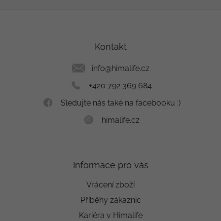
Z
á
p
a
Kontakt
t
í
info
@
himalife.cz
+420 792 369 684
Sledujte nás také na facebooku :)
himalife.cz
Informace pro vás
Vrácení zboží
Příběhy zákaznic
Kariéra v Himalife