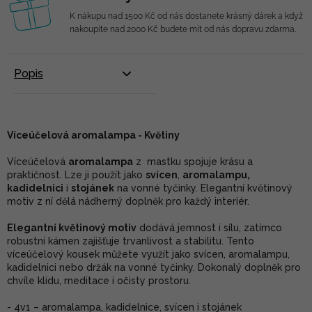
K nákupu nad 1500 Kč od nás dostanete krásný dárek a když
nakoupíte nad 2000 Kč budete mít od nás dopravu zdarma.
Popis
Víceúčelová aromalampa - Květiny
Víceúčelová
aromalampa
z mastku spojuje krásu a
praktičnost. Lze ji použít jako
svícen
,
aromalampu,
kadidelnici
i
stojánek
na vonné tyčinky. Elegantní květinový
motiv z ní dělá nádherný doplněk pro každý interiér.
Elegantní květinový motiv
dodává jemnost i sílu, zatímco
robustní kámen zajišťuje trvanlivost a stabilitu. Tento
víceúčelový kousek můžete využít jako svícen, aromalampu,
kadidelnici nebo držák na vonné tyčinky. Dokonalý doplněk pro
chvíle klidu, meditace i očisty prostoru.
- 4v1 – aromalampa, kadidelnice, svícen i stojánek