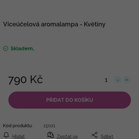
Víceúčelová aromalampa - Květiny
Skladem
790 Kč
PŘIDAT DO KOŠÍKU
Kód produktu:
15021
Hlídat
Zeptat se
Sdílet