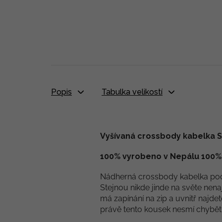
Popis
Tabulka velikostí
Vyšívaná crossbody kabelka 
100% vyrobeno v Nepálu 100% o
Nádherná crossbody kabelka pochá
Stejnou nikde jinde na světe nenaj
má zapínání na zip a uvnitř najdet
právě tento kousek nesmí chybět