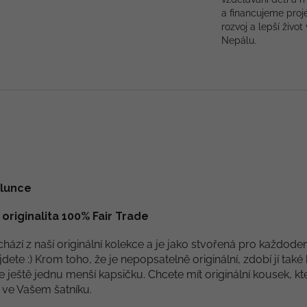
a financujeme proj
rozvoj a lepší život 
Nepálu.
Slunce
riginalita 100% Fair Trade
zí z naší originální kolekce a je jako stvořená pro každode
dete :) Krom toho, že je nepopsatelně originální, zdobí jí tak
e ještě jednu menší kapsičku. Chcete mít originální kousek, kt
 ve Vašem šatníku.