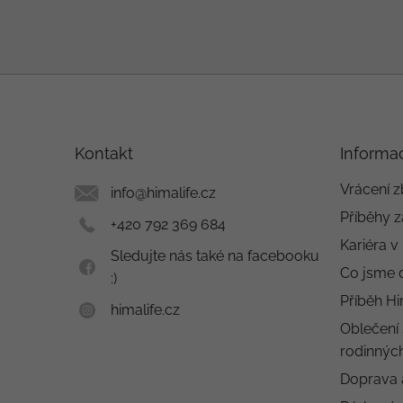
Z
á
p
a
Kontakt
Informa
t
í
Vrácení z
info
@
himalife.cz
Příběhy z
+420 792 369 684
Kariéra v
Sledujte nás také na facebooku
Co jsme 
:)
Příběh Hi
himalife.cz
Oblečení 
rodinných
Doprava 