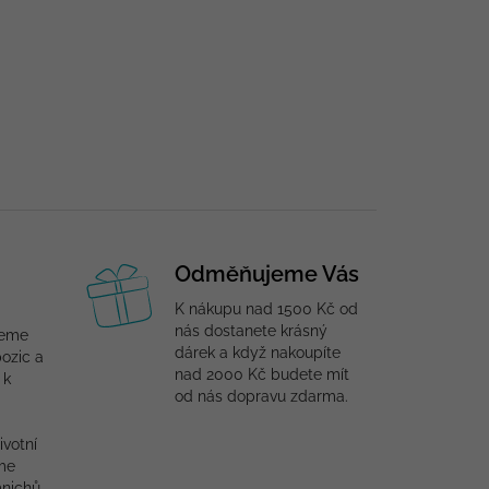
Odměňujeme Vás
K nákupu nad 1500 Kč od
nás dostanete krásný
jeme
dárek a když nakoupíte
ozic a
nad 2000 Kč budete mít
 k
od nás dopravu zdarma.
ivotní
me
mnichů