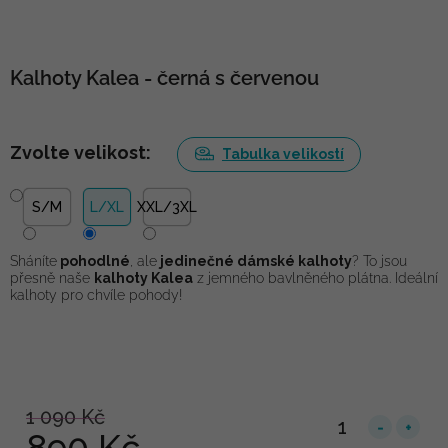
Kalhoty Kalea - černá s červenou
Zvolte velikost:
Tabulka velikostí
S/M
L/XL
XXL/3XL
Sháníte
pohodlné
, ale
jedinečné dámské kalhoty
? To jsou
přesně naše
kalhoty Kalea
z jemného bavlněného plátna. Ideální
kalhoty pro chvíle pohody!
1 090 Kč
890 Kč