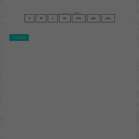
1 550 Kč
S
M
L
XL
XXL
3XL
4XL
Viskóza