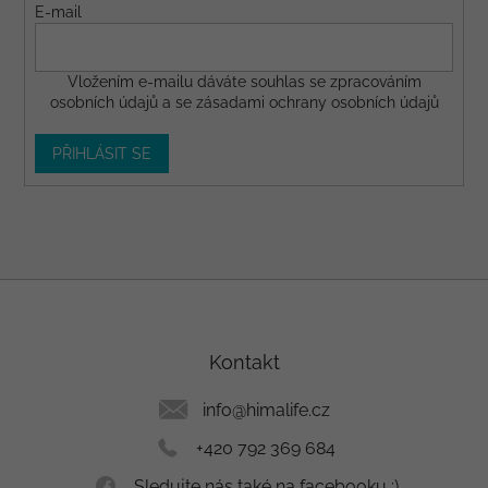
E-mail
Vložením e-mailu dáváte
souhlas
se zpracováním
osobních údajů a se
zásadami ochrany osobních údajů
PŘIHLÁSIT SE
Z
á
p
a
Kontakt
t
í
info
@
himalife.cz
+420 792 369 684
Sledujte nás také na facebooku :)