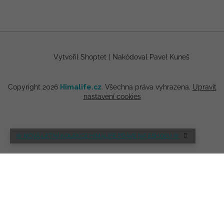
Vytvořil Shoptet
|
Nakódoval Pavel Kuneš
Copyright 2026
Himalife.cz
. Všechna práva vyhrazena.
Upravit
nastavení cookies
🌸 NOVÁ LETNÍ KOLEKCE HIMALIFE PRÁVĚ NA ESHOPU 🌸