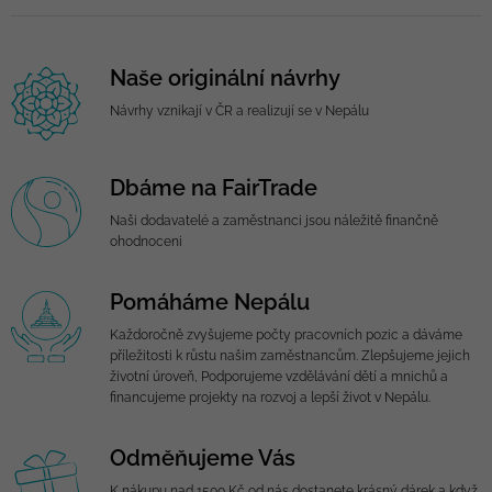
Naše originální návrhy
Návrhy vznikají v ČR a realizují se v Nepálu
Dbáme na FairTrade
Naši dodavatelé a zaměstnanci jsou náležitě finančně
ohodnoceni
Pomáháme Nepálu
Každoročně zvyšujeme počty pracovních pozic a dáváme
příležitosti k růstu našim zaměstnancům. Zlepšujeme jejich
životní úroveň, Podporujeme vzdělávání dětí a mnichů a
financujeme projekty na rozvoj a lepší život v Nepálu.
Odměňujeme Vás
K nákupu nad 1500 Kč od nás dostanete krásný dárek a když