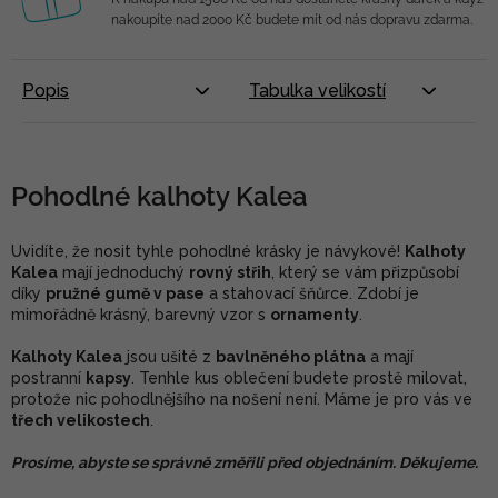
nakoupíte nad 2000 Kč budete mít od nás dopravu zdarma.
Popis
Tabulka velikostí
Pohodlné kalhoty Kalea
Uvidíte, že nosit tyhle pohodlné krásky je návykové!
Kalhoty
Kalea
mají jednoduchý
rovný střih
, který se vám přizpůsobí
díky
pružné gumě v pase
a stahovací šňůrce. Zdobí je
mimořádně krásný, barevný vzor s
ornamenty
.
Kalhoty Kalea
jsou ušité z
bavlněného plátna
a mají
postranní
kapsy
. Tenhle kus oblečení budete prostě milovat,
protože nic pohodlnějšího na nošení není. Máme je pro vás ve
třech velikostech
.
Prosíme, abyste se správně změřili před objednáním. Děkujeme.