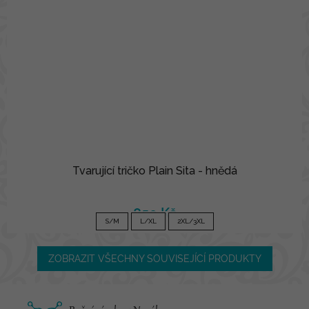
Tvarující tričko Plain Sita - hnědá
850 Kč
S/M
L/XL
2XL/3XL
ZOBRAZIT VŠECHNY SOUVISEJÍCÍ PRODUKTY