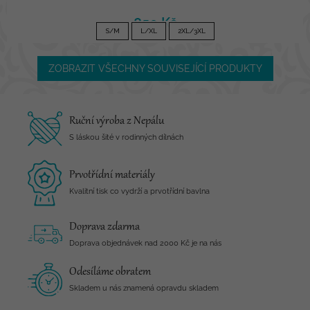
850 Kč
S/M
L/XL
2XL/3XL
ZOBRAZIT VŠECHNY SOUVISEJÍCÍ PRODUKTY
Ruční výroba z Nepálu
S láskou šité v rodinných dílnách
Prvotřídní materiály
Kvalitní tisk co vydrží a prvotřídní bavlna
Doprava zdarma
Doprava objednávek nad 2000 Kč je na nás
Odesíláme obratem
Skladem u nás znamená opravdu skladem