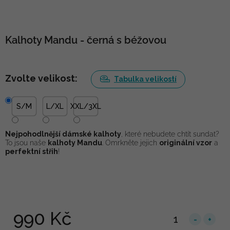
Kalhoty Mandu - černá s béžovou
Zvolte velikost:
Tabulka velikostí
S/M
L/XL
XXL/3XL
Nejpohodlnější dámské kalhoty
, které nebudete chtít sundat?
To jsou naše
kalhoty Mandu
. Omrkněte jejich
originální vzor
a
perfektní střih
!
990 Kč