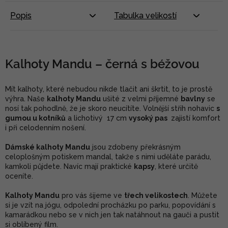
Popis
Tabulka velikostí
Kalhoty Mandu
–
černá s béžovou
Mít kalhoty, které nebudou nikde tlačit ani škrtit, to je prostě
výhra. Naše
kalhoty Mandu
ušité z velmi příjemné
bavlny
se
nosí tak pohodlně, že je skoro neucítíte. Volnější střih nohavic
s
gumou u kotníků
a lichotivý 17 cm
vysoký pas
zajistí komfort
i při celodenním nošení.
Dámské kalhoty Mandu
jsou zdobeny překrásným
celoplošným potiskem mandal, takže s nimi uděláte parádu,
kamkoli půjdete. Navíc mají praktické
kapsy
, které určitě
oceníte.
Kalhoty Mandu
pro vás šijeme ve
třech velikostech
. Můžete
si je vzít na jógu, odpolední procházku po parku, popovídání s
kamarádkou nebo se v nich jen tak natáhnout na gauči a pustit
si oblíbený film.