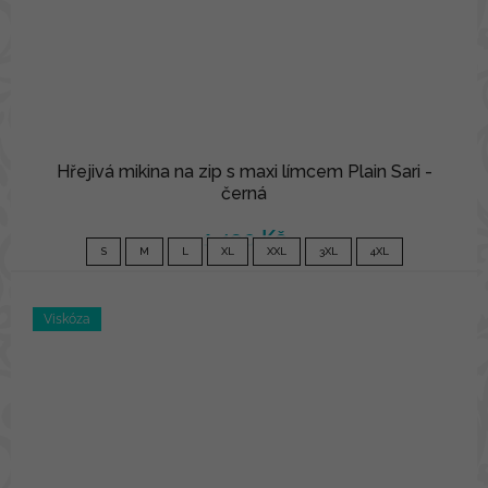
Hřejivá mikina na zip s maxi límcem Plain Sari -
černá
1 490 Kč
S
M
L
XL
XXL
3XL
4XL
Viskóza