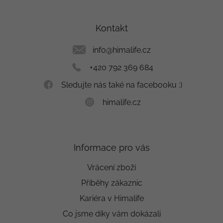
á
p
a
Kontakt
t
í
info
@
himalife.cz
+420 792 369 684
Sledujte nás také na facebooku :)
himalife.cz
Informace pro vás
Vrácení zboží
Příběhy zákaznic
Kariéra v Himalife
Co jsme díky vám dokázali