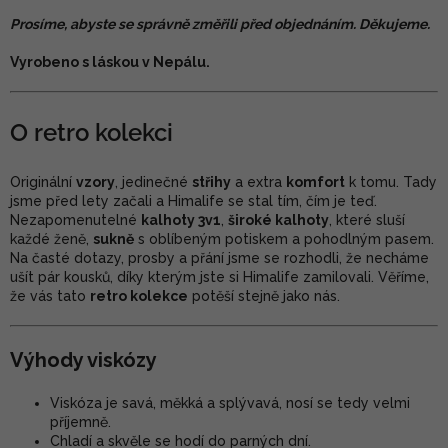
Prosíme, abyste se správně změřili před objednáním. Děkujeme.
Vyrobeno s láskou v Nepálu.
O retro kolekci
Originální
vzory
, jedinečné
střihy
a extra
komfort
k tomu. Tady
jsme před lety začali a Himalife se stal tím, čím je teď.
Nezapomenutelné
kalhoty 3v1
,
široké kalhoty
, které sluší
každé ženě,
sukně
s oblíbeným potiskem a pohodlným pasem.
Na časté dotazy, prosby a přání jsme se rozhodli, že necháme
ušít pár kousků, díky kterým jste si Himalife zamilovali. Věříme,
že vás tato
retro kolekce
potěší stejně jako nás.
Výhody viskózy
Viskóza je savá, měkká a splývavá, nosí se tedy velmi
příjemně.
Chladí a skvěle se hodí do parných dní.