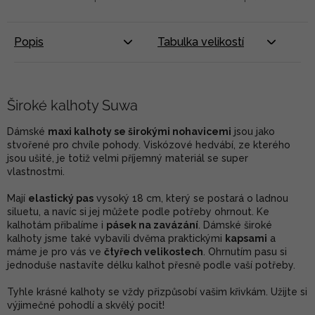
Popis
Tabulka velikostí
Široké kalhoty Suwa
Dámské
maxi kalhoty se širokými nohavicemi
jsou jako
stvořené pro chvíle pohody. Viskózové hedvábí, ze kterého
jsou ušité, je totiž velmi příjemný materiál se super
vlastnostmi.
Mají
elastický pas
vysoký 18 cm, který se postará o ladnou
siluetu, a navíc si jej můžete podle potřeby ohrnout. Ke
kalhotám přibalíme i
pásek na zavázání
. Dámské široké
kalhoty jsme také vybavili dvěma praktickými
kapsami
a
máme je pro vás ve
čtyřech velikostech
. Ohrnutím pasu si
jednoduše nastavíte délku kalhot přesně podle vaší potřeby.
Tyhle krásné kalhoty se vždy přizpůsobí vašim křivkám. Užijte si
výjimečné pohodlí a skvělý pocit!