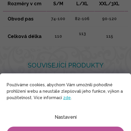
Rozměry v cm
S/M
L/XL
XXL/3XL
Obvod pas
74-100
82-106
90-120
113
Celková délka
110
115
SOUVISEJÍCÍ PRODUKTY
Používáme cookies, abychom Vám umožnili pohodlné
prohlížení webu a neustále zlepšovali jeho funkce, výkon a
Bavlna
použitelnost. Více informací
zde
.
Nastavení