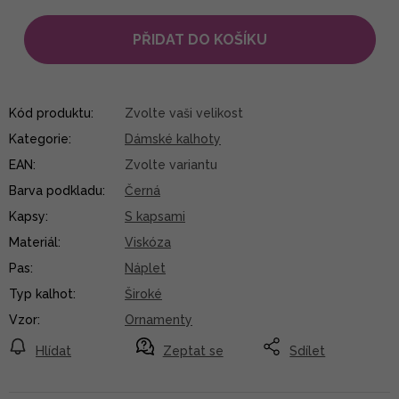
PŘIDAT DO KOŠÍKU
Kód produktu:
Zvolte vaši velikost
Kategorie
:
Dámské kalhoty
EAN
:
Zvolte variantu
Barva podkladu
:
Černá
Kapsy
:
S kapsami
Materiál
:
Viskóza
Pas
:
Náplet
Typ kalhot
:
Široké
Vzor
:
Ornamenty
Hlídat
Zeptat se
Sdílet