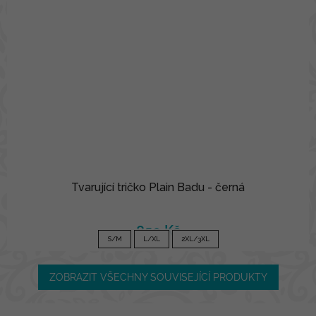
Tvarující tričko Plain Badu - černá
850 Kč
S/M
L/XL
2XL/3XL
ZOBRAZIT VŠECHNY SOUVISEJÍCÍ PRODUKTY