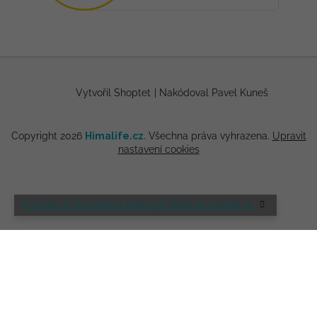
Vytvořil Shoptet
|
Nakódoval Pavel Kuneš
Copyright 2026
Himalife.cz
. Všechna práva vyhrazena.
Upravit
nastavení cookies
🌸 NOVÁ LETNÍ KOLEKCE HIMALIFE PRÁVĚ NA ESHOPU 🌸