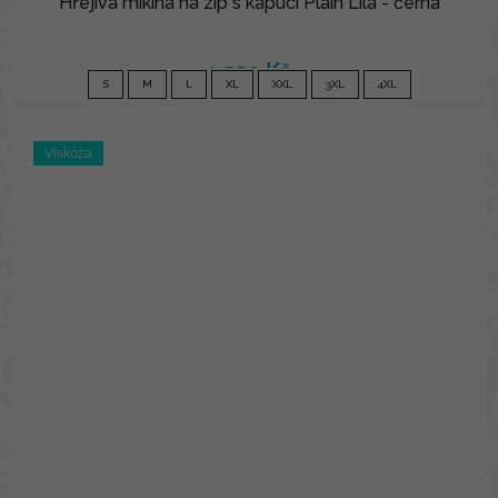
Hřejivá mikina na zip s kapucí Plain Lila - černá
1 550 Kč
S
M
L
XL
XXL
3XL
4XL
Viskóza