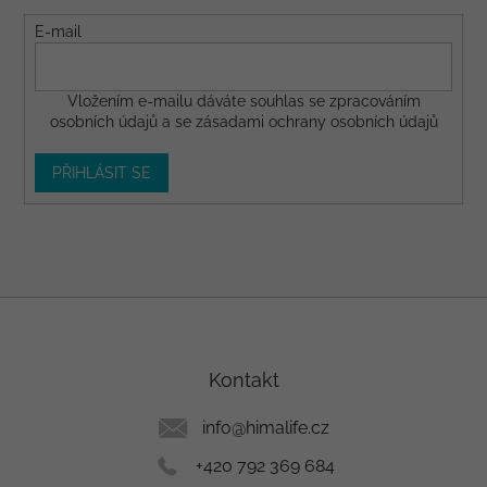
E-mail
Vložením e-mailu dáváte
souhlas
se zpracováním
osobních údajů a se
zásadami ochrany osobních údajů
PŘIHLÁSIT SE
Z
á
p
a
Kontakt
t
í
info
@
himalife.cz
+420 792 369 684