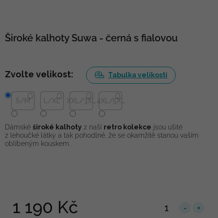
Široké kalhoty Suwa - černá s fialovou
Zvolte velikost:
Tabulka velikostí
S/M
L/XL
XXL/3XL
4XL/5XL
Dámské
široké kalhoty
z naší
retro kolekce
jsou ušité
z lehoučké látky a tak pohodlné, že se okamžitě stanou vaším
oblíbeným kouskem.
1 190 Kč