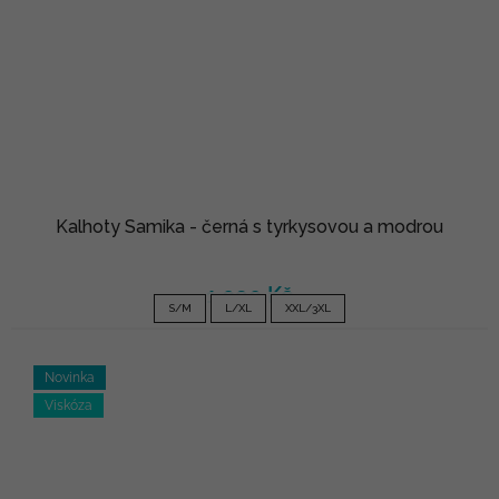
Kalhoty Samika - černá s tyrkysovou a modrou
1 090 Kč
S/M
L/XL
XXL/3XL
Novinka
Viskóza