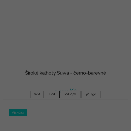
Široké kalhoty Suwa - černo-barevné
1 190 Kč
S/M
L/XL
XXL/3XL
4XL/5XL
Viskóza