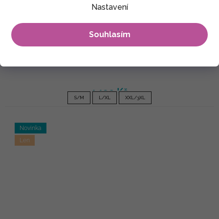
Nastavení
Souhlasím
Lněné kalhoty Plain Taharu - šedomodrá
1 190 Kč
S/M
L/XL
XXL/3XL
Novinka
Len