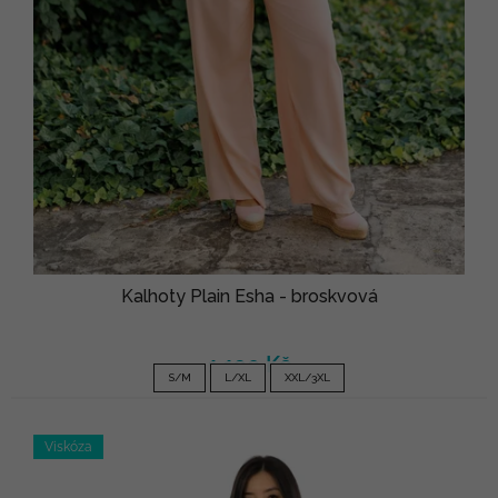
Kalhoty Plain Esha - broskvová
1 190 Kč
S/M
L/XL
XXL/3XL
Viskóza