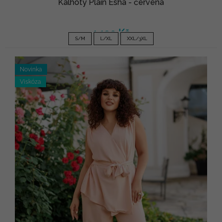
Kalhoty Plain Esha - červená
1 190 Kč
S/M
L/XL
XXL/3XL
Novinka
Viskóza