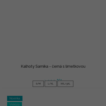
Kalhoty Samika - černá s limetkovou
1 090 Kč
S/M
L/XL
XXL/3XL
Novinka
Viskóza