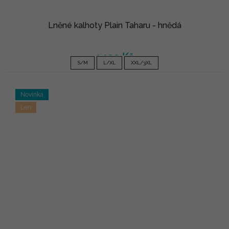
Lněné kalhoty Plain Taharu - hnědá
1 190 Kč
S/M
L/XL
XXL/3XL
Novinka
Len