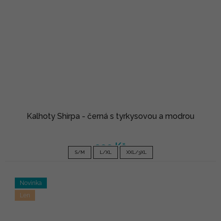
Kalhoty Shirpa - černá s tyrkysovou a modrou
990 Kč
S/M
L/XL
XXL/3XL
Novinka
Len