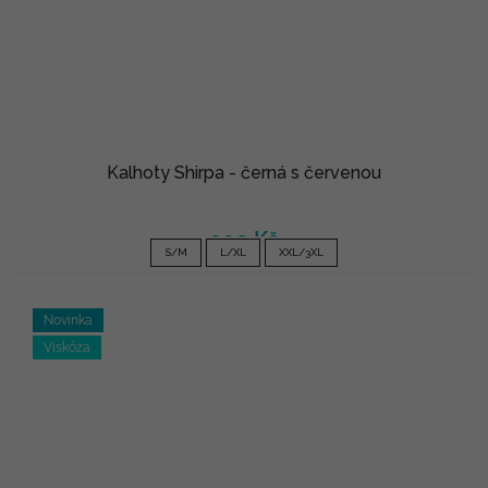
Kalhoty Shirpa - černá s červenou
990 Kč
S/M
L/XL
XXL/3XL
Novinka
Viskóza