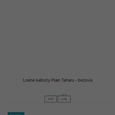
Lněné kalhoty Plain Taharu - béžová
1 190 Kč
S/M
L/XL
Novinka