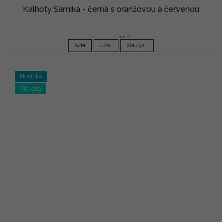
Kalhoty Samika - černá s oranžovou a červenou
1 090 Kč
S/M
L/XL
XXL/3XL
Novinka
Viskóza