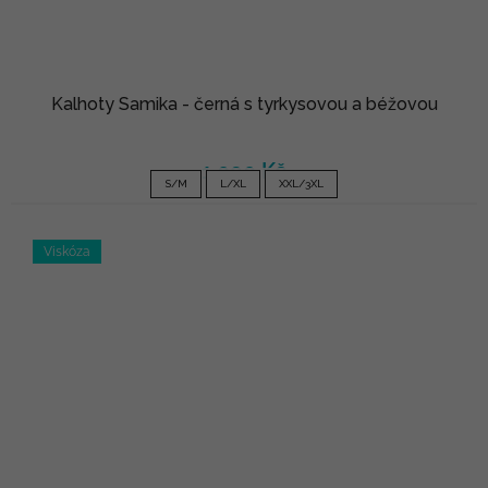
Kalhoty Samika - černá s tyrkysovou a béžovou
1 090 Kč
S/M
L/XL
XXL/3XL
Viskóza