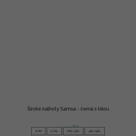
Široké kalhoty Samsa - černá s bílou
1 190 Kč
S/M
L/XL
XXL/3XL
4XL/5XL