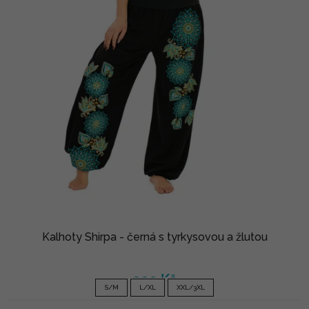
Kalhoty Shirpa - černá s tyrkysovou a žlutou
990 Kč
S/M
L/XL
XXL/3XL