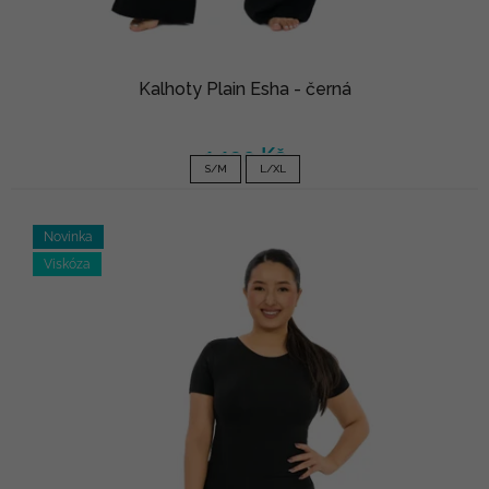
Kalhoty Plain Esha - černá
1 190 Kč
S/M
L/XL
Novinka
Viskóza