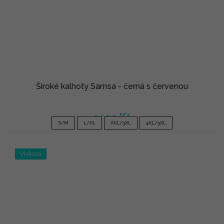
Široké kalhoty Samsa - černá s červenou
1 190 Kč
S/M
L/XL
XXL/3XL
4XL/5XL
Viskóza