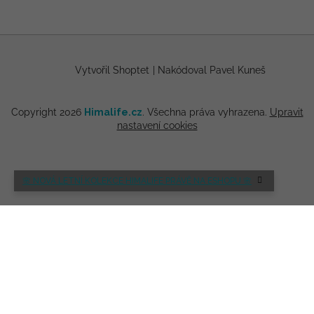
Vytvořil Shoptet
|
Nakódoval Pavel Kuneš
Copyright 2026
Himalife.cz
. Všechna práva vyhrazena.
Upravit
nastavení cookies
🌸 NOVÁ LETNÍ KOLEKCE HIMALIFE PRÁVĚ NA ESHOPU 🌸