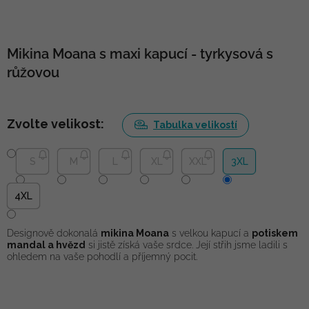
Mikina Moana s maxi kapucí - tyrkysová s
růžovou
Zvolte velikost:
Tabulka velikostí
S
M
L
XL
XXL
3XL
4XL
Designově dokonalá
mikina Moana
s velkou kapucí a
potiskem
mandal a hvězd
si jistě získá vaše srdce. Její střih jsme ladili s
ohledem na vaše pohodlí a příjemný pocit.