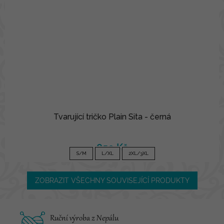
Tvarující tričko Plain Sita - černá
850 Kč
S/M
L/XL
2XL/3XL
ZOBRAZIT VŠECHNY SOUVISEJÍCÍ PRODUKTY
Ruční výroba z Nepálu