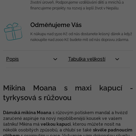
životní úroveň, Podporujeme vzdělávání dětí a mnichů a
financujeme projekty na rozvoj a lepší život v Nepálu.
Odměňujeme Vás
K nákupu nad 1500 Kč od nás dostanete krásný dárek a když
nakoupíte nad 2000 Kč budete mít od nás dopravu zdarma.
Popis
Tabulka velikostí
Mikina Moana s maxi kapucí -
tyrkysová s růžovou
Dámská mikina Moana
s růžovým potiskem mandal a hvězd
zaručeně aspiruje na nový nejoblíbenější kousek ve vašem
šatníku! Mikina má
velkou kapuci
, kterou můžete nosit na
několik osobitých způsobů, a chlubí se také
skvěle padnoucím
střihem
s projmutím v pase. Vytvaruje vám dokonalou siluetu