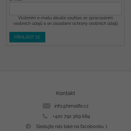
Vložením e-mailu dáváte
souhlas
se zpracováním
osobních údajů a se
zásadami ochrany osobních údajů
PŘIHLÁSIT SE
Z
á
p
a
Kontakt
t
í
info
@
himalife.cz
+420 792 369 684
Sledujte nás také na facebooku :)