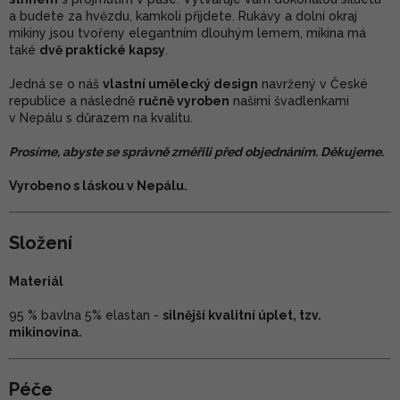
a budete za hvězdu, kamkoli přijdete. Rukávy a dolní okraj
mikiny jsou tvořeny elegantním dlouhým lemem, mikina má
také
dvě praktické kapsy
.
Jedná se o náš
vlastní umělecký design
navržený v České
republice a následně
ručně vyroben
našimi švadlenkami
v Nepálu s důrazem na kvalitu.
Prosíme, abyste se správně změřili před objednáním. Děkujeme.
Vyrobeno s láskou v Nepálu.
Složení
Materiál
95 % bavlna 5% elastan -
silnější kvalitní úplet, tzv.
mikinovina.
Péče