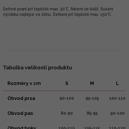
Šetrné praní při teplotě max. 30°C. Nesmí se bělit. Sušení
výrobku nejlépe ve stínu. Žehlení při teplotě max. 150°C
Tabulka velikostí produktu
Rozměry v cm
S
M
L
Obvod prsa
90-100
95-105
100-110
Obvod pas
80-90
85-95
90-100
Obvod boky
100-110
105-115
110-120