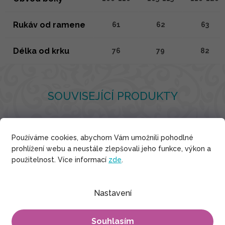
Rukáv od ramene
61
62
63
Délka od krku
76
79
82
SOUVISEJÍCÍ PRODUKTY
Používáme cookies, abychom Vám umožnili pohodlné
Viskóza
prohlížení webu a neustále zlepšovali jeho funkce, výkon a
použitelnost. Více informací
zde
.
Nastavení
Souhlasím