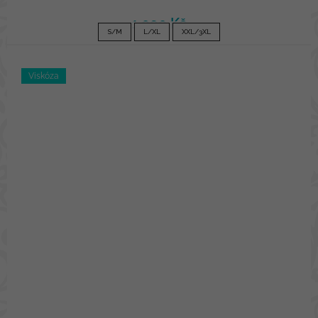
1 090 Kč
S/M
L/XL
XXL/3XL
Viskóza