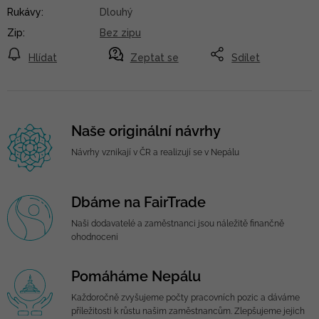
Rukávy
:
Dlouhý
Zip
:
Bez zipu
Hlídat
Zeptat se
Sdílet
Naše originální návrhy
Návrhy vznikají v ČR a realizují se v Nepálu
Dbáme na FairTrade
Naši dodavatelé a zaměstnanci jsou náležitě finančně
ohodnoceni
Pomáháme Nepálu
Každoročně zvyšujeme počty pracovních pozic a dáváme
příležitosti k růstu našim zaměstnancům. Zlepšujeme jejich