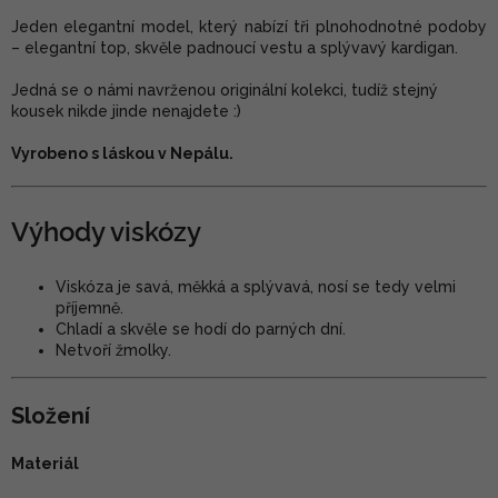
Jeden elegantní model, který nabízí tři plnohodnotné podoby
– elegantní top, skvěle padnoucí vestu a splývavý kardigan.
Jedná se o námi navrženou originální kolekci, tudíž stejný
kousek nikde jinde nenajdete :)
Vyrobeno s láskou v Nepálu.
Výhody viskózy
Viskóza je savá, měkká a splývavá, nosí se tedy velmi
příjemně.
Chladí a skvěle se hodí do parných dní.
Netvoří žmolky.
Složení
Materiál