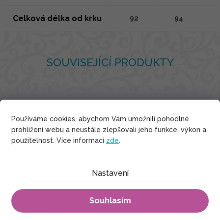
Celková délka od krku
92
94
SOUVISEJÍCÍ PRODUKTY
Viskóza
Používáme cookies, abychom Vám umožnili pohodlné
prohlížení webu a neustále zlepšovali jeho funkce, výkon a
použitelnost. Více informací
zde
.
Nastavení
Souhlasím