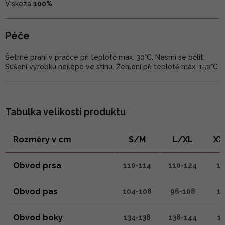
Viskóza
100%
Péče
Šetrné praní v pračce při teplotě max. 30°C. Nesmí se bělit.
Sušení výrobku nejlépe ve stínu. Žehlení při teplotě max. 150°C
Tabulka velikostí produktu
Rozměry v cm
S/M
L/XL
XX
Obvod prsa
110-114
110-124
12
Obvod pas
104-108
96-108
11
Obvod boky
134-138
138-144
1