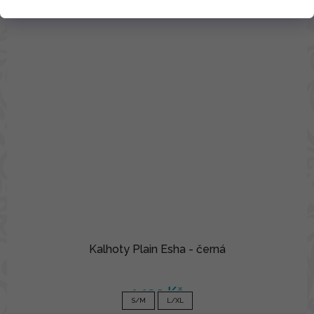
Kalhoty Plain Esha - černá
1 190 Kč
S/M
L/XL