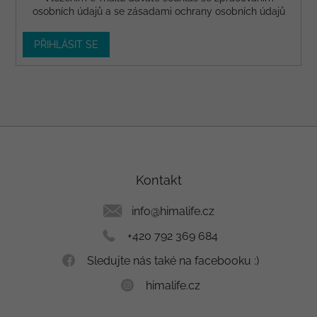
osobních údajů a se
zásadami ochrany osobních údajů
PŘIHLÁSIT SE
Z
á
p
a
Kontakt
t
í
info
@
himalife.cz
+420 792 369 684
Sledujte nás také na facebooku :)
himalife.cz