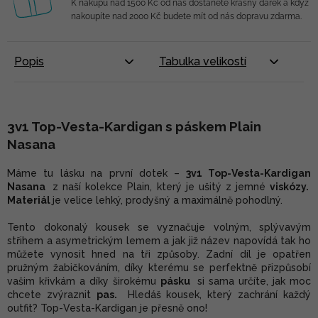
K nákupu nad 1500 Kč od nás dostanete krásný dárek a když
nakoupíte nad 2000 Kč budete mít od nás dopravu zdarma.
Popis
Tabulka velikostí
3v1 Top-Vesta-Kardigan s páskem Plain
Nasana
Máme tu lásku na první dotek –
3v1 Top-Vesta-Kardigan
Nasana
z naší kolekce Plain, který
je ušitý z jemné
viskózy.
Materiál
je velice lehký, prodyšný a maximálně pohodlný.
Tento dokonalý kousek se vyznačuje volným, splývavým
střihem a asymetrickým lemem a jak již název napovídá tak ho
můžete vynosit hned na tři způsoby. Zadní díl je opatřen
pružným žabičkováním, díky kterému se perfektně přizpůsobí
vašim křivkám a díky širokému
pásku
si sama určíte, jak moc
chcete zvýraznit
pas.
Hledáš kousek, který zachrání každý
outfit? Top-Vesta-Kardigan je přesně ono!