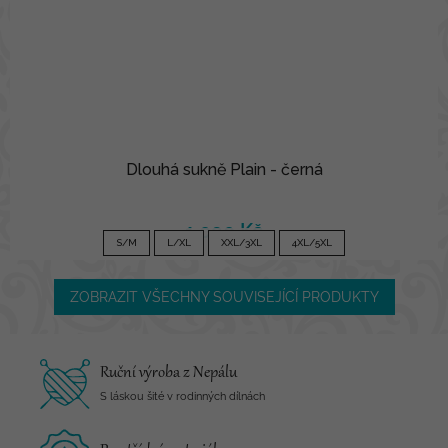
Dlouhá sukně Plain - černá
1 090 Kč
S/M
L/XL
XXL/3XL
4XL/5XL
ZOBRAZIT VŠECHNY SOUVISEJÍCÍ PRODUKTY
Ruční výroba z Nepálu
S láskou šité v rodinných dílnách