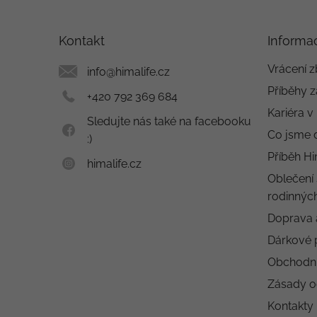
á
p
a
Kontakt
Informa
t
í
Vrácení z
info
@
himalife.cz
Příběhy z
+420 792 369 684
Kariéra v
Sledujte nás také na facebooku
Co jsme 
:)
Příběh Hi
himalife.cz
Oblečení 
rodinných
Doprava 
Dárkové 
Obchodn
Zásady o
Kontakty