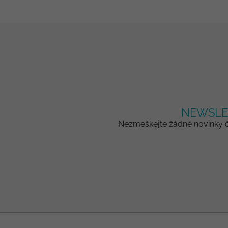
NEWSLE
Nezmeškejte žádné novinky či
Z