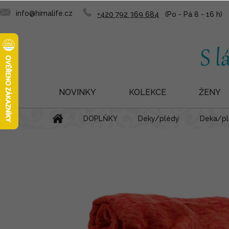
info@himalife.cz
+420 792 369 684
NOVINKY
KOLEKCE
ŽENY
Přejít
Domů
DOPLŇKY
Deky/plédy
Deka/pl
na
obsah