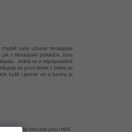
í chybět naše úžasné himalájské
e jak v himalájské pohádce. Jsou
 Nepálu. Jedná se o nepopsatelně
lujete na první dotek :) Jedná se
ch, tudíž i poměr vln a bavlny je
program na vlnu kde jsou i nižší