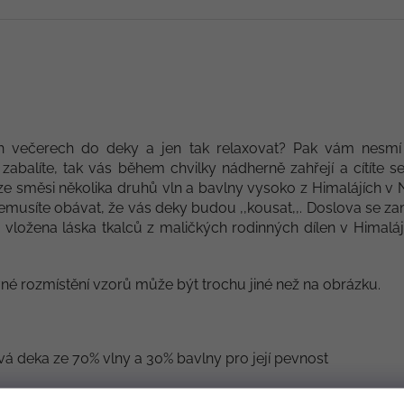
ých večerech do deky a jen tak relaxovat? Pak vám nesm
zabalíte, tak vás během chvilky nádherně zahřejí a cítíte s
e směsi několika druhů vln a bavlny vysoko z Himalájích v
emusíte obávat, že vás deky budou ,,kousat,,. Doslova se zami
 vložena láska tkalců z maličkých rodinných dílen v Himalájí
vné rozmístění vzorů může být trochu jiné než na obrázku.
vá deka ze 70% vlny a 30% bavlny pro její pevnost
bez aviváže při teplotě max. 30°C. Pračka většinou má tento 