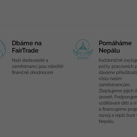
Dbáme na
Pomáháme
FairTrade
Nepálu
Naši dodavatelé a
Každoročně zvyšu
zaměstnanci jsou náležitě
počty pracovních p
finančně ohodnoceni
dáváme příležitosti
růstu našim
zaměstnancům.
Zlepšujeme jejich ž
úroveň, Podporuje
vzdělávání dětí a 
a financujeme proj
rozvoj a lepší život 
Nepálu.