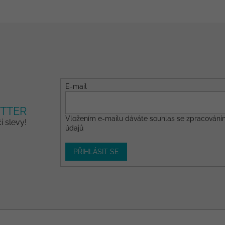
E-mail
TTER
Vložením e-mailu dáváte
souhlas
se zpracování
 slevy!
údajů
PŘIHLÁSIT SE