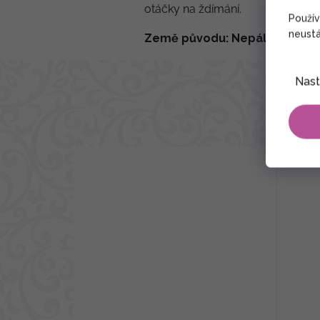
otáčky na ždímání.
Použí
neustá
Země původu: Nepál
Nast