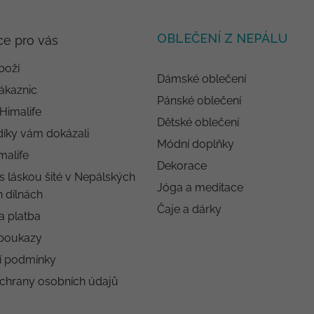
OBLEČENÍ Z NEPÁLU
ce pro vás
boží
Dámské oblečení
ákaznic
Pánské oblečení
 Himalife
Dětské oblečení
díky vám dokázali
Módní doplňky
malife
Dekorace
s láskou šité v Nepálských
Jóga a meditace
 dílnách
Čaje a dárky
a platba
poukazy
í podmínky
chrany osobních údajů