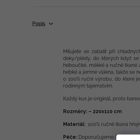
Popis
Milujete se zabalit při chladn
deky/plédy, do kterých když se 
heboučké, měkké a ručně tkané z
hebké a jemné vlákna, takže se n
o 100% ruční výrobu, do které je
rodinným tajemstvím.
Každý kus je originál, proto bare
Rozměry: – 220x110 cm
Materiál:
100% ručně tkaná hřeji
Péče:
Doporučujeme šetrné praní 