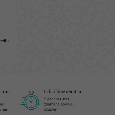
hit s
darma
Odesíláme obratem
Skladem u nás
nad
znamená opravdu
a nás
skladem