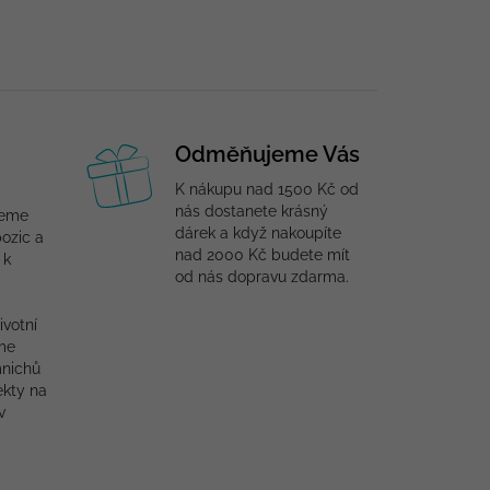
Odměňujeme Vás
K nákupu nad 1500 Kč od
nás dostanete krásný
jeme
dárek a když nakoupíte
ozic a
nad 2000 Kč budete mít
 k
od nás dopravu zdarma.
ivotní
me
mnichů
ekty na
v