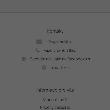
Z
á
p
a
Kontakt
t
í
info
@
himalife.cz
+420 792 369 684
Sledujte nás také na facebooku :)
himalife.cz
Informace pro vás
Vrácení zboží
Příběhy zákaznic