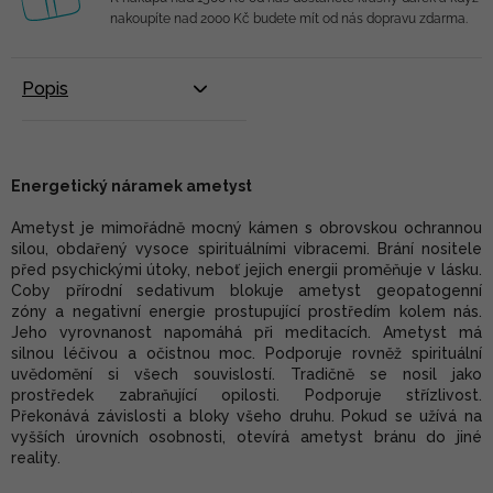
nakoupíte nad 2000 Kč budete mít od nás dopravu zdarma.
Popis
Energetický náramek ametyst
Ametyst je mimořádně mocný kámen s obrovskou ochrannou
silou, obdařený vysoce spirituálními vibracemi. Brání nositele
před psychickými útoky, neboť jejich energii proměňuje v lásku.
Coby přírodní sedativum blokuje ametyst geopatogenní
zóny a negativní energie prostupující prostředím kolem nás.
Jeho vyrovnanost napomáhá při meditacích. Ametyst má
silnou léčivou a očistnou moc. Podporuje rovněž spirituální
uvědomění si všech souvislostí. Tradičně se nosil jako
prostředek zabraňující opilosti. Podporuje střízlivost.
Překonává závislosti a bloky všeho druhu. Pokud se užívá na
vyšších úrovních osobnosti, otevírá ametyst bránu do jiné
reality.