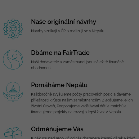
Naše originální návrhy
Návrhy vznikají v ČR a realizují se v Nepálu
Dbáme na FairTrade
Naši dodavatelé a zaměstnanci jsou náležitě finančně
ohodnoceni
Pomáháme Nepálu
Každoročně zvyšujeme počty pracovních pozic a dáváme
příležitosti k růstu našim zaměstnancům. Zlepšujeme jejich
životní úroveň, Podporujeme vzdělávání dětí a mnichů a
financujeme projekty na rozvoj a lepší život v Nepálu.
Odměňujeme Vás
K nákupu nad 1500 Kč od nás dostanete krásný dárek a když