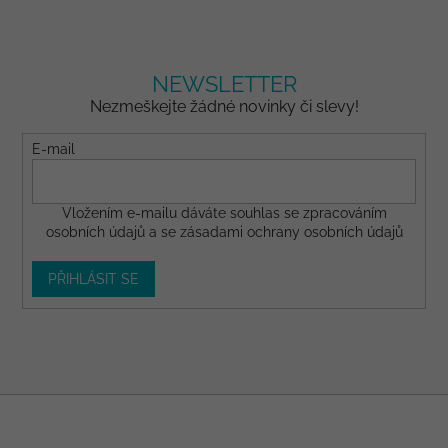
NEWSLETTER
Nezmeškejte žádné novinky či slevy!
E-mail
Vložením e-mailu dáváte
souhlas
se zpracováním
osobních údajů a se
zásadami ochrany osobních údajů
PŘIHLÁSIT SE
Z
á
p