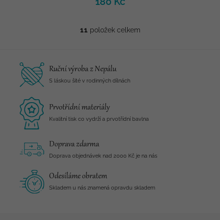
180 Kč
11
položek celkem
O
v
l
á
Ruční výroba z Nepálu
d
a
S láskou šité v rodinných dílnách
c
í
Prvotřídní materiály
p
r
Kvalitní tisk co vydrží a prvotřídní bavlna
v
k
Doprava zdarma
y
v
Doprava objednávek nad 2000 Kč je na nás
ý
p
Odesíláme obratem
i
Skladem u nás znamená opravdu skladem
s
u