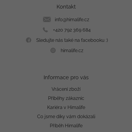
a
Kontakt
t
í
info
@
himalife.cz
+420 792 369 684
Sledujte nás také na facebooku :)
himalife.cz
Informace pro vás
Vrácení zboží
Příběhy zákaznic
Kariéra v Himalife
Co jsme díky vám dokázali
Příběh Himalife