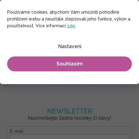
Používáme cookies, abychom Vám umožnili pohodlné
Prvotřídní materiály
prohlížení webu a neustále zlepšovali jeho funkce, výkon a
Kvalitní tisk co vydrží a prvotřídní bavlna
použitelnost. Více informací
zde
.
Doprava zdarma
Doprava objednávek nad 2000 Kč je na nás
Nastavení
Odesíláme obratem
Souhlasím
Skladem u nás znamená opravdu skladem
NEWSLETTER
Nezmeškejte žádné novinky či slevy!
E-mail