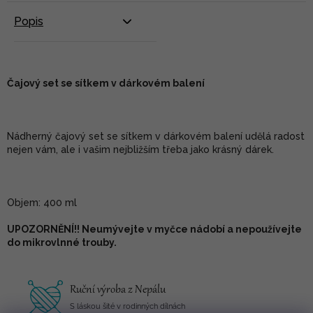
Popis
Čajový set se sítkem v dárkovém balení
Nádherný čajový set se sítkem v dárkovém balení udělá radost
nejen vám, ale i vašim nejbližším třeba jako krásný dárek.
Objem: 400 ml
UPOZORNĚNÍ!! Neumývejte v myčce nádobí a nepoužívejte
do mikrovlnné trouby.
Ruční výroba z Nepálu
S láskou šité v rodinných dílnách