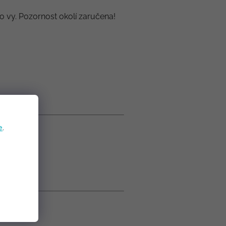
o vy. Pozornost okolí zaručena!
e
.