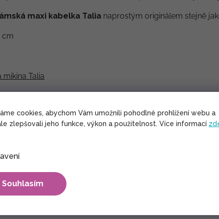
ámská maxi kabelka Talia
naprostým originálem stejně jak
6 cm
mikina Talia
váme cookies, abychom Vám umožnili pohodlné prohlížení webu a
le zlepšovali jeho funkce, výkon a použitelnost. Více informací
zd
avení
Souhlasím