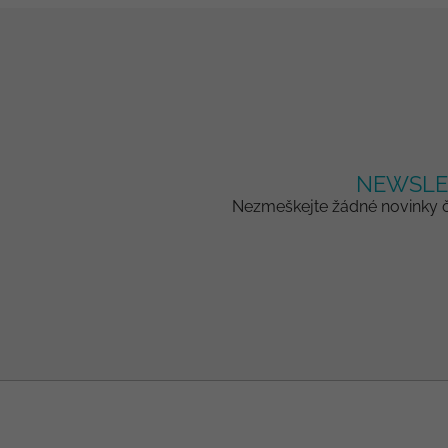
NEWSLE
Nezmeškejte žádné novinky či
Z
á
p