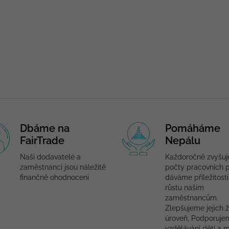
Dbáme na
Pomáháme
FairTrade
Nepálu
Naši dodavatelé a
Každoročně zvyšu
zaměstnanci jsou náležitě
počty pracovních p
finančně ohodnoceni
dáváme příležitosti
růstu našim
zaměstnancům.
Zlepšujeme jejich ž
úroveň, Podporuje
vzdělávání dětí a 