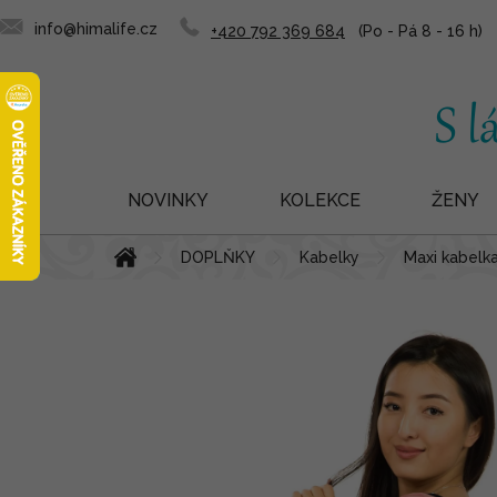
info@himalife.cz
+420 792 369 684
NOVINKY
KOLEKCE
ŽENY
Domů
DOPLŇKY
Kabelky
Maxi kabelka
Přejít