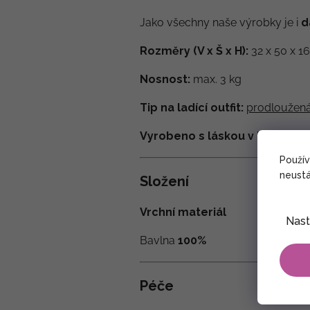
Jako všechny naše výrobky je i
d
Rozměry (V x Š x H):
32 x 50 x 1
Nosnost:
max. 3 kg
Tip na ladící outfit:
prodloužená 
Vyrobeno s láskou v Nepálu.
Použí
neustá
Složení
Vrchní materiál
Nast
Bavlna
100%
Péče