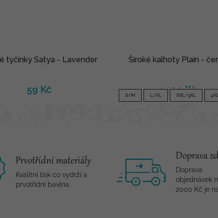
é tyčinky Satya - Lavender
Široké kalhoty Plain - če
59 Kč
1 190 Kč
S/M
L/XL
XXL/3XL
4X
Doprava z
Prvotřídní materiály
Doprava
Kvalitní tisk co vydrží a
objednávek 
prvotřídní bavlna
2000 Kč je n