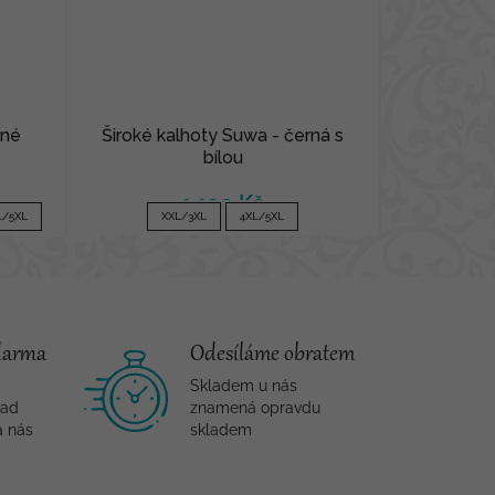
rné
Široké kalhoty Suwa - černá s
bílou
1 190 Kč
L/5XL
XXL/3XL
4XL/5XL
darma
Odesíláme obratem
Skladem u nás
nad
znamená opravdu
a nás
skladem