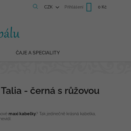
Nákupní
CZK
Přihlášení
košík
ČAJE A SPECIALITY
Talia - černá s růžovou
 nové
maxi kabelky
? Tak jedinečně krásná kabelka,
nevidí.