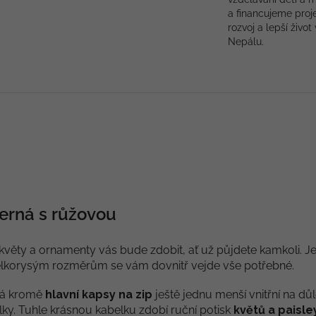
a financujeme proj
rozvoj a lepší život 
Nepálu.
černá s růžovou
květy a ornamenty vás bude zdobit, ať už půjdete kamkoli. Je
velkorysým rozměrům se vám dovnitř vejde vše potřebné.
á kromě
hlavní kapsy na zip
ještě jednu menší vnitřní na důl
lky. Tuhle krásnou kabelku zdobí ruční potisk
květů a paisle