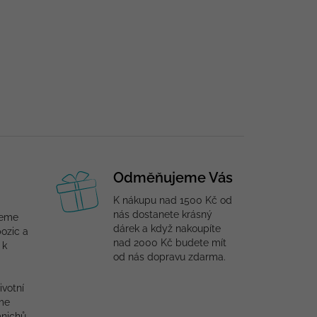
Odměňujeme Vás
K nákupu nad 1500 Kč od
nás dostanete krásný
jeme
dárek a když nakoupíte
ozic a
nad 2000 Kč budete mít
 k
od nás dopravu zdarma.
ivotní
me
mnichů