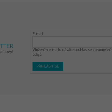
E-mail
TTER
Vložením e-mailu dáváte
souhlas
se zpracování
 slevy!
údajů
PŘIHLÁSIT SE