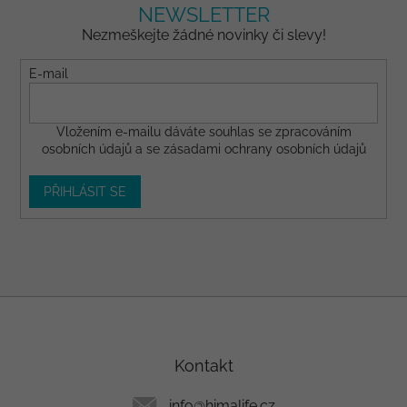
NEWSLETTER
Nezmeškejte žádné novinky či slevy!
E-mail
Vložením e-mailu dáváte
souhlas
se zpracováním
osobních údajů a se
zásadami ochrany osobních údajů
PŘIHLÁSIT SE
Z
á
p
a
Kontakt
t
í
info
@
himalife.cz