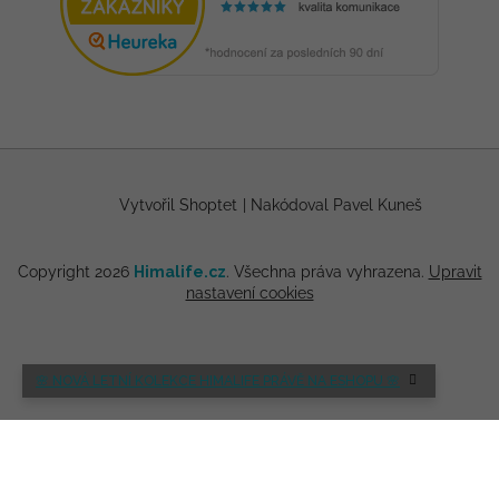
Vytvořil Shoptet
|
Nakódoval Pavel Kuneš
Copyright 2026
Himalife.cz
. Všechna práva vyhrazena.
Upravit
nastavení cookies
🌸 NOVÁ LETNÍ KOLEKCE HIMALIFE PRÁVĚ NA ESHOPU 🌸