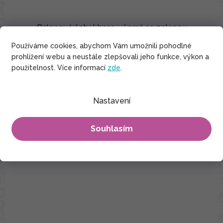
Balonové šaty Lhasa - černá se zelenou
Používáme cookies, abychom Vám umožnili pohodlné
1 190 Kč
prohlížení webu a neustále zlepšovali jeho funkce, výkon a
S
M
L
XL
XXL
3XL
4XL
použitelnost. Více informací
zde
.
Bavlna
Nastavení
Souhlasím