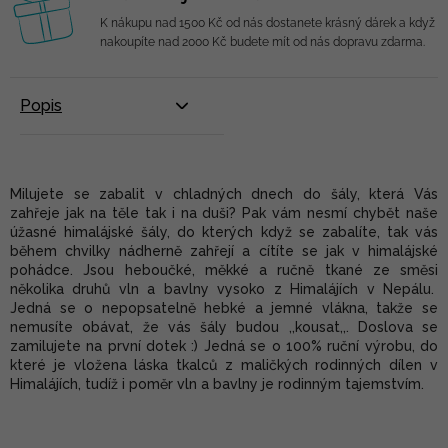
K nákupu nad 1500 Kč od nás dostanete krásný dárek a když
nakoupíte nad 2000 Kč budete mít od nás dopravu zdarma.
Popis
Milujete se zabalit v chladných dnech do šály, která Vás
zahřeje jak na těle tak i na duši? Pak vám nesmí chybět naše
úžasné himalájské šály, do kterých když se zabalíte, tak vás
během chvilky nádherně zahřejí a cítíte se jak v himalájské
pohádce. Jsou heboučké, měkké a ručně tkané ze směsi
několika druhů vln a bavlny vysoko z Himalájích v Nepálu.
Jedná se o nepopsatelně hebké a jemné vlákna, takže se
nemusíte obávat, že vás šály budou ,,kousat,,. Doslova se
zamilujete na první dotek :) Jedná se o 100% ruční výrobu, do
které je vložena láska tkalců z maličkých rodinných dílen v
Himalájích, tudíž i poměr vln a bavlny je rodinným tajemstvím.