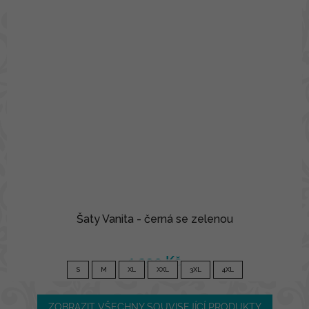
Šaty Vanita - černá se zelenou
1 290 Kč
S
M
XL
XXL
3XL
4XL
ZOBRAZIT VŠECHNY SOUVISEJÍCÍ PRODUKTY