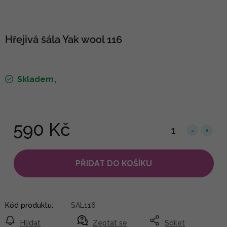
Hřejivá šála Yak wool 116
Skladem
590 Kč
PŘIDAT DO KOŠÍKU
Kód produktu:
SAL116
Hlídat
Zeptat se
Sdílet