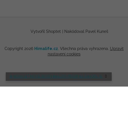
Vytvořil Shoptet
|
Nakódoval Pavel Kuneš
Copyright 2026
Himalife.cz
. Všechna práva vyhrazena.
Upravit
nastavení cookies
🌸 NOVÁ LETNÍ KOLEKCE HIMALIFE PRÁVĚ NA ESHOPU 🌸