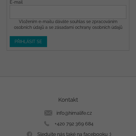
E-mail
Vložením e-mailu dáváte
souhlas
se zpracováním
osobních údajů a se
zásadami ochrany osobních údajů
PŘIHLÁSIT SE
Z
á
p
a
Kontakt
t
í
info
@
himalife.cz
+420 792 369 684
Sledujte nás také na facebooku :)