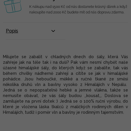
K nákupu nad 1500 Kč od nás dostanete krásný dárek a když
nakoupíte nad 2000 Kč budete mít od nás dopravu zdarma.
Popis
Milujete se zabalit v chladných dnech do šály, která Vás
zahřeje jak na těle tak i na duši? Pak vám nesmí chybět naše
úžasné himalájské šály, do kterých když se zabalíte, tak vás
během chvilky nádherně zahřejí a cítíte se jak v himalájské
pohádce. Jsou heboučké, měkké a ručně tkané ze směsi
několika druhů vln a bavlny vysoko z Himalájích v Nepálu.
Jedná se o nepopsatelně hebké a jemné vlákna, takže se
nemusíte obávat, že vás šály budou ,,kousat,,. Doslova se
zamilujete na první dotek :) Jedná se o 100% ruční výrobu, do
které je vložena láska tkalců z maličkých rodinných dílen v
Himalájích, tudíž i poměr vln a bavlny je rodinným tajemstvím.