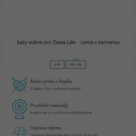
Šaty-sukně 2v1 Dawa Lilie - černá s červenou
1 290 Kč
S/M
XXL/3XL
Ruční výroba z Nepálu
S láskou šité v rodinných dílnách
Prvotřídní materiály
Kvalitní tisk co vydrží a prvotřídní bavlna
Doprava zdarma
Doprava objednávek nad 2000 Kč je na nás