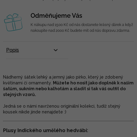
Odměňujeme Vás
K nákupu nad 1500 Kč od nás dostanete krásný dárek a když
nakoupíte nad 2000 Kč budete mít od nás dopravu zdarma.
Popis
Nádherný šátek lehký a jemný jako pírko, který je zdobený
květinami či ornamenty.
Můžete ho nosit jako doplněk k našim
šatům, sukním nebo kalhotám a sladit si tak váš outfit do
stejných vzorů.
Jedná se o námi navrženou originální kolekci, tudíž stejný
kousek nikde jinde nenajdete :)
Plusy Indického umělého hedvábí: