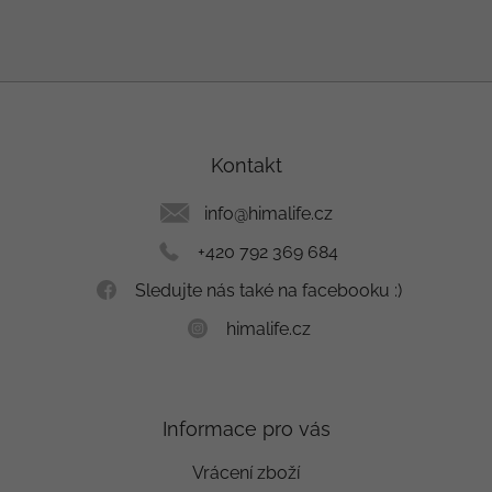
Z
á
p
a
Kontakt
t
í
info
@
himalife.cz
+420 792 369 684
Sledujte nás také na facebooku :)
himalife.cz
Informace pro vás
Vrácení zboží