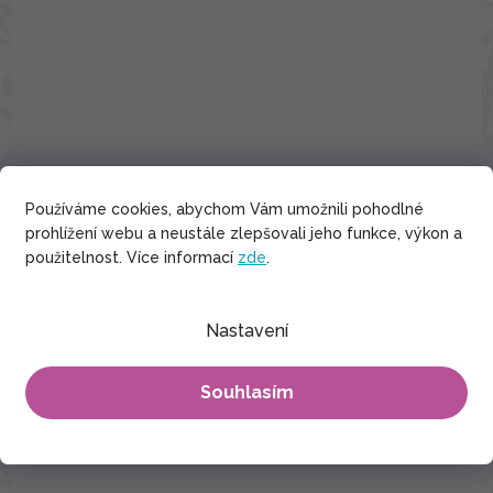
Používáme cookies, abychom Vám umožnili pohodlné
prohlížení webu a neustále zlepšovali jeho funkce, výkon a
použitelnost. Více informací
zde
.
Nastavení
Maxi sukně s kapsami Lilie - černá s červenou
Souhlasím
1 050 Kč
S/M
L/XL
XXL/3XL