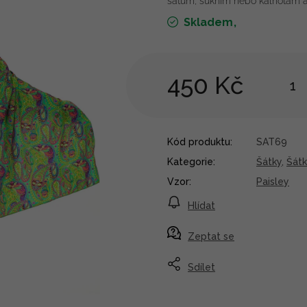
šatům, sukním nebo kalhotám a sl
Skladem
450 Kč
Kód produktu:
SAT69
Kategorie
:
Šátky
,
Šátk
Vzor
:
Paisley
Hlídat
Zeptat se
Sdílet