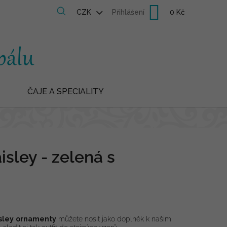
Nákupní
CZK
Přihlášení
košík
ČAJE A SPECIALITY
isley - zelená s
sley
ornamenty
můžete nosit jako doplněk k našim