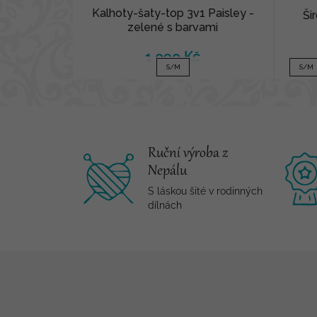
Kalhoty-šaty-top 3v1 Paisley -
Ši
zelené s barvami
1 090 Kč
S/M
S/M
Ruční výroba z
Nepálu
S láskou šité v rodinných
dílnách