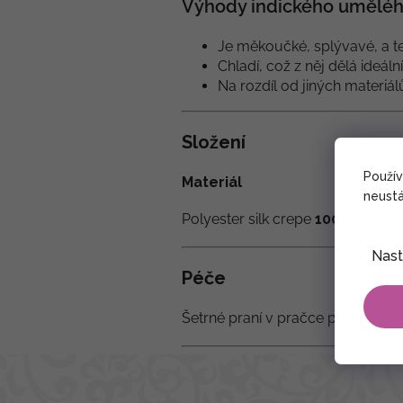
Výhody indického uměléh
Je měkoučké, splývavé, a te
Chladí, což z něj dělá ideáln
Na rozdíl od jiných materiá
Složení
Použí
Materiál
neustá
Polyester silk crepe
100% - tzv.
Nast
Péče
Šetrné praní v pračce při teplotě 