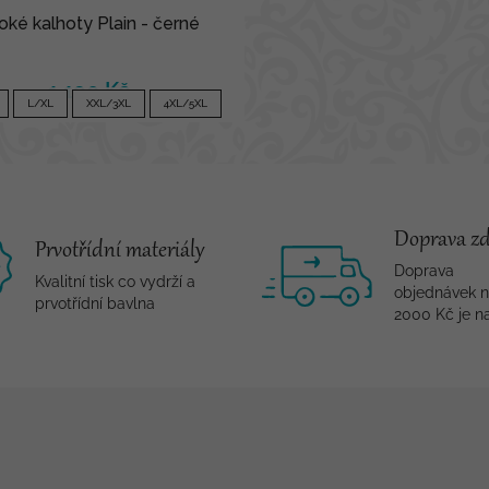
roké kalhoty Plain - černé
1 190 Kč
L/XL
XXL/3XL
4XL/5XL
Doprava z
Prvotřídní materiály
Doprava
Kvalitní tisk co vydrží a
objednávek 
prvotřídní bavlna
2000 Kč je n