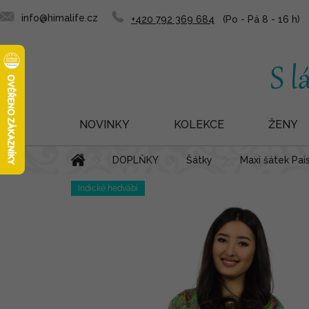
info@himalife.cz
+420 792 369 684
NOVINKY
KOLEKCE
ŽENY
Přejít
Domů
DOPLŇKY
Šátky
Maxi šátek Pai
na
obsah
Indické hedvábí