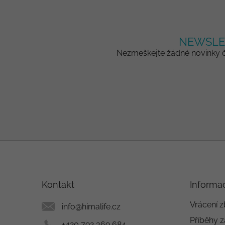
NEWSLE
Nezmeškejte žádné novinky či
Z
á
p
a
Kontakt
Informa
t
í
Vrácení z
info
@
himalife.cz
Příběhy z
+420 792 369 684