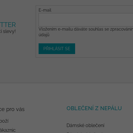
E-mail
TTER
Vložením e-mailu dáváte
souhlas
se zpracování
 slevy!
údajů
PŘIHLÁSIT SE
OBLEČENÍ Z NEPÁLU
ce pro vás
boží
Dámské oblečení
ákaznic