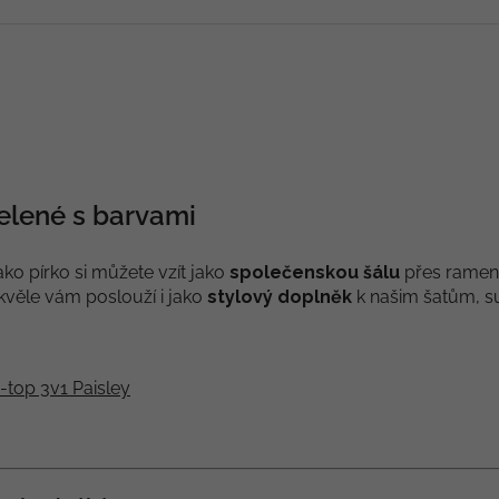
zelené s barvami
ako pírko si můžete vzít jako
společenskou šálu
přes ramena
kvěle vám poslouží i jako
stylový doplněk
k našim šatům, s
-top 3v1 Paisley