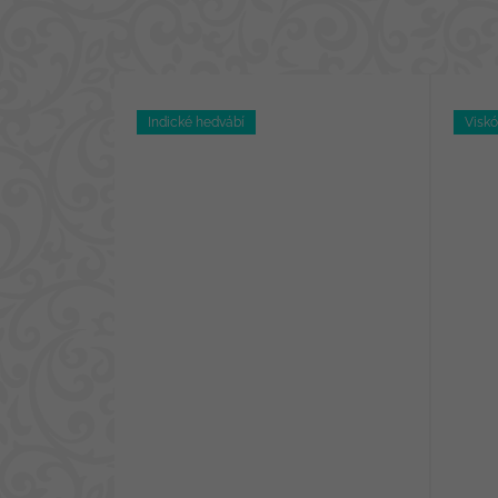
Indické hedvábí
Visk