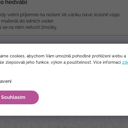
o hedvábí
dy velmi příjemné na nošení. Ve vánku navíc krásně vlaje.
í materiál do letních veder.
lů se na něm netvoří žmolky.
váme cookies, abychom Vám umožnili pohodlné prohlížení webu a
le zlepšovali jeho funkce, výkon a použitelnost. Více informací
zd
 indické umělé hedvábí
avení
Souhlasím
max. 30°C. Nesmí se bělit. Sušení výrobku nejlépe ve stínu. Že