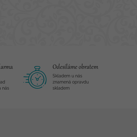
darma
Odesíláme obratem
Skladem u nás
nad
znamená opravdu
a nás
skladem