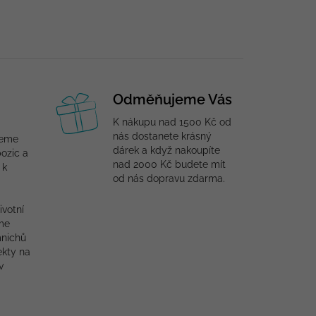
Odměňujeme Vás
K nákupu nad 1500 Kč od
nás dostanete krásný
jeme
dárek a když nakoupíte
ozic a
nad 2000 Kč budete mít
 k
od nás dopravu zdarma.
ivotní
me
mnichů
ekty na
v