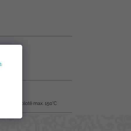
e
.
hlení při teplotě max. 150°C