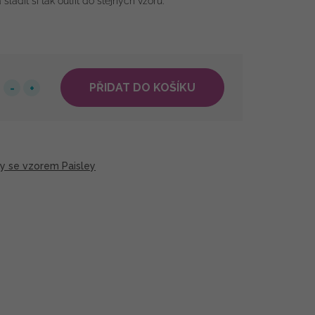
adit si tak outfit do stejných vzorů.
PŘIDAT DO KOŠÍKU
y se vzorem Paisley