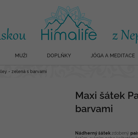
MUŽI
DOPLŇKY
JÓGA A MEDITACE
sley - zelená s barvami
Maxi šátek Pa
barvami
Nádherný šátek
zdobený
pai