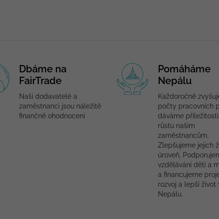
Dbáme na
Pomáháme
FairTrade
Nepálu
Naši dodavatelé a
Každoročně zvyšu
zaměstnanci jsou náležitě
počty pracovních p
finančně ohodnoceni
dáváme příležitosti
růstu našim
zaměstnancům.
Zlepšujeme jejich ž
úroveň, Podporuje
vzdělávání dětí a 
a financujeme proj
rozvoj a lepší život 
Nepálu.