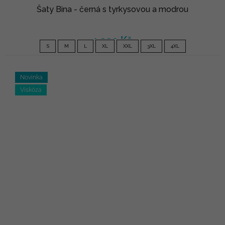
Šaty Bina - černá s tyrkysovou a modrou
1 090 Kč
S
M
L
XL
XXL
3XL
4XL
Novinka
Viskóza