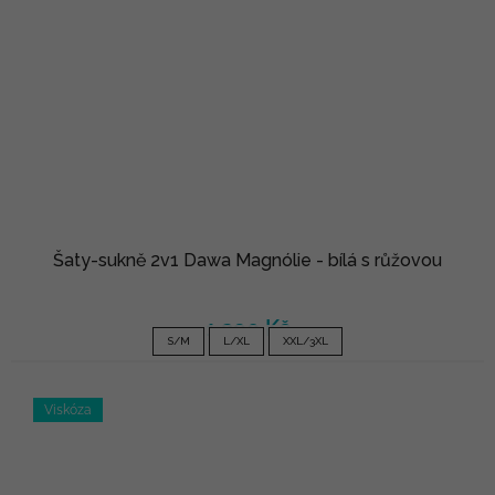
Šaty-sukně 2v1 Dawa Magnólie - bílá s růžovou
1 290 Kč
S/M
L/XL
XXL/3XL
Viskóza