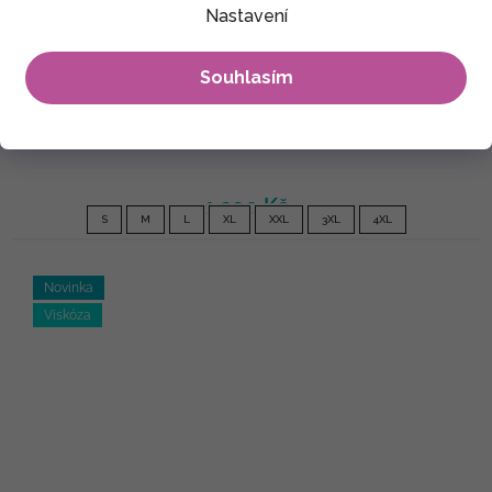
Nastavení
Souhlasím
Balonové šaty Samaya - černá s růžovou a fialovou
1 290 Kč
S
M
L
XL
XXL
3XL
4XL
Novinka
Viskóza