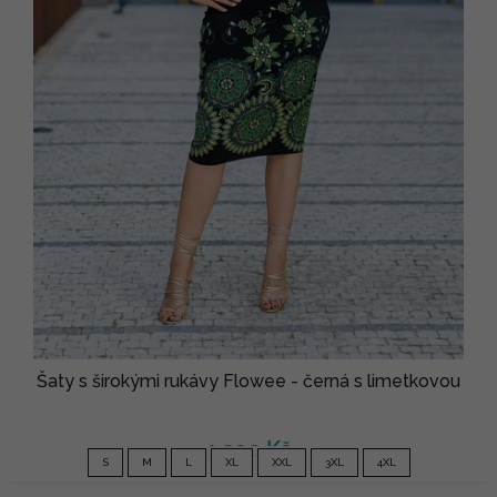
Šaty s širokými rukávy Flowee - černá s limetkovou
1 290 Kč
S
M
L
XL
XXL
3XL
4XL