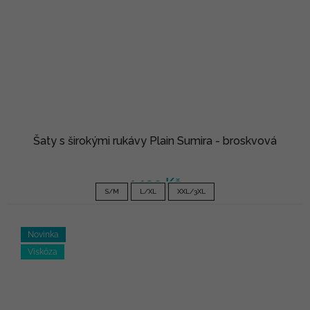
Šaty s širokými rukávy Plain Sumira - broskvová
1 190 Kč
S/M
L/XL
XXL/3XL
Novinka
Viskóza