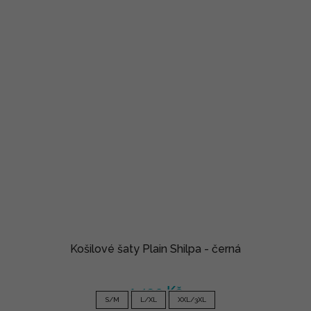
Košilové šaty Plain Shilpa - černá
1 490 Kč
S/M
L/XL
XXL/3XL