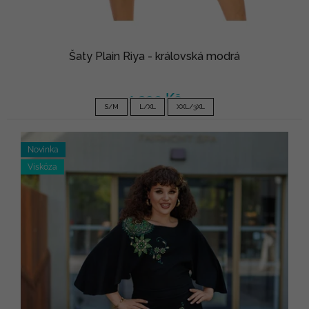
Šaty Plain Riya - královská modrá
1 290 Kč
S/M
L/XL
XXL/3XL
Novinka
Viskóza