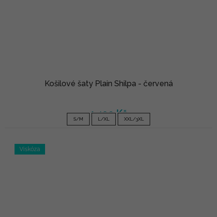
Košilové šaty Plain Shilpa - červená
1 490 Kč
S/M
L/XL
XXL/3XL
Viskóza