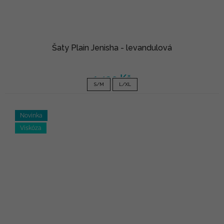
Šaty Plain Jenisha - levandulová
1 490 Kč
S/M
L/XL
Novinka
Viskóza