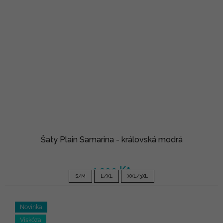
Šaty Plain Samarina - královská modrá
1 390 Kč
S/M
L/XL
XXL/3XL
Novinka
Viskóza