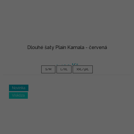
Dlouhé šaty Plain Kamala - červená
1 490 Kč
S/M
L/XL
XXL/3XL
Novinka
Viskóza