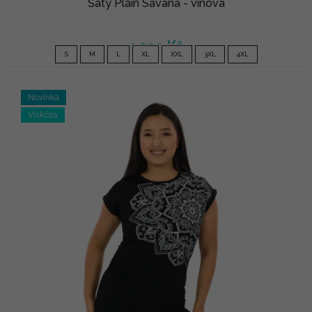
Šaty Plain Savana - vínová
1 290 Kč
S
M
L
XL
XXL
3XL
4XL
Novinka
Viskóza