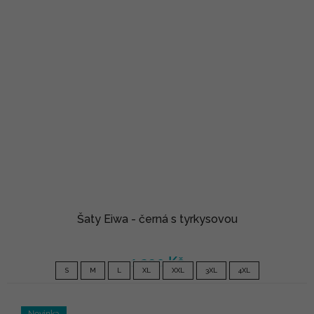
Šaty Eiwa - černá s tyrkysovou
1 290 Kč
S
M
L
XL
XXL
3XL
4XL
Novinka