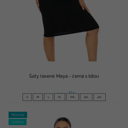
Šaty řasené Maya - černá s bílou
1 290 Kč
S
M
L
XL
XXL
3XL
4XL
Novinka
Viskóza