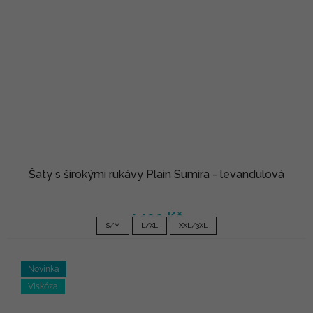
Šaty s širokými rukávy Plain Sumira - levandulová
1 190 Kč
S/M
L/XL
XXL/3XL
Novinka
Viskóza