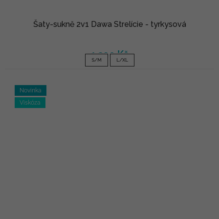
Šaty-sukně 2v1 Dawa Strelície - tyrkysová
1 290 Kč
S/M
L/XL
Novinka
Viskóza