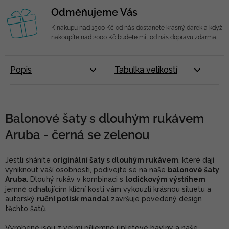
Odměňujeme Vás
K nákupu nad 1500 Kč od nás dostanete krásný dárek a když
nakoupíte nad 2000 Kč budete mít od nás dopravu zdarma.
Popis
Tabulka velikostí
Balonové šaty s dlouhým rukávem
Aruba - černá se zelenou
Jestli sháníte
originální šaty s dlouhým rukávem
, které dají
vyniknout vaší osobnosti, podívejte se na naše
balonové šaty
Aruba
. Dlouhý rukáv v kombinaci s
lodičkovým výstřihem
jemně odhalujícím klíční kosti vám vykouzlí krásnou siluetu a
autorský
ruční potisk mandal
završuje povedený design
těchto šatů.
Vyrobené jsou z velmi příjemné úpletové bavlny a naše