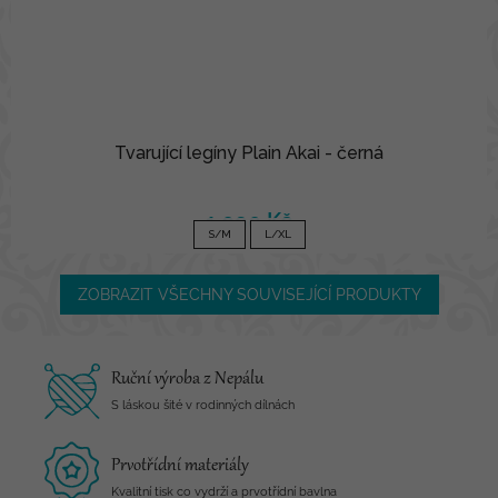
Tvarující legíny Plain Akai - černá
1 090 Kč
S/M
L/XL
ZOBRAZIT VŠECHNY SOUVISEJÍCÍ PRODUKTY
Ruční výroba z Nepálu
S láskou šité v rodinných dílnách
Prvotřídní materiály
Kvalitní tisk co vydrží a prvotřídní bavlna