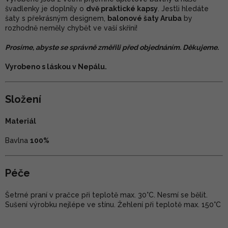
švadlenky je doplnily o
dvě praktické kapsy
. Jestli hledáte
šaty s překrásným designem,
balonové šaty Aruba
by
rozhodně neměly chybět ve vaší skříni!
Prosíme, abyste se správně změřili před objednáním. Děkujeme.
Vyrobeno s láskou v Nepálu.
Složení
Materiál
Bavlna
100%
Péče
Šetrné praní v pračce při teplotě max. 30°C. Nesmí se bělit.
Sušení výrobku nejlépe ve stínu. Žehlení při teplotě max. 150°C