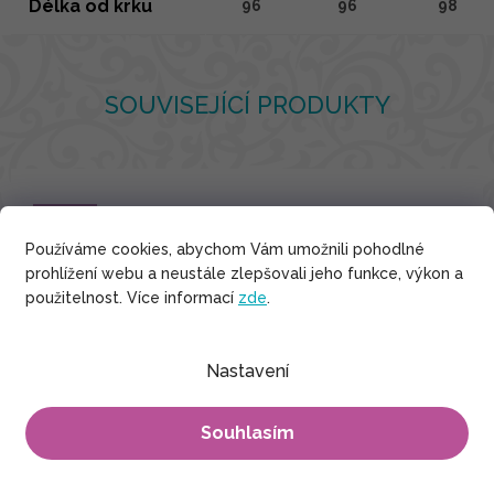
Délka od krku
96
96
98
SOUVISEJÍCÍ PRODUKTY
Bavlna
Používáme cookies, abychom Vám umožnili pohodlné
prohlížení webu a neustále zlepšovali jeho funkce, výkon a
použitelnost. Více informací
zde
.
Nastavení
Souhlasím