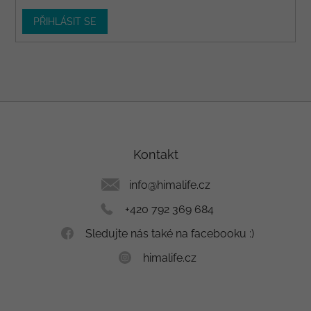
PŘIHLÁSIT SE
Z
á
p
a
Kontakt
t
í
info
@
himalife.cz
+420 792 369 684
Sledujte nás také na facebooku :)
himalife.cz