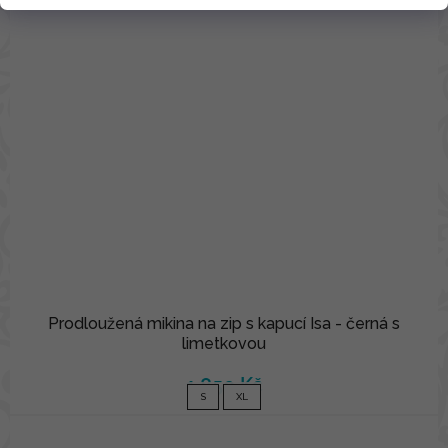
Prodloužená mikina na zip s kapucí Isa - černá s
limetkovou
1 850 Kč
S
XL