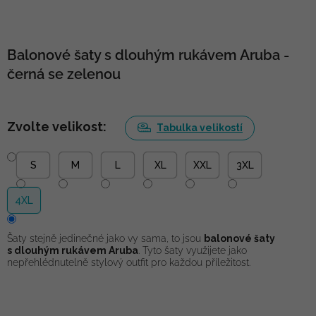
Balonové šaty s dlouhým rukávem Aruba -
černá se zelenou
Zvolte velikost:
Tabulka velikostí
S
M
L
XL
XXL
3XL
4XL
Šaty stejně jedinečné jako vy sama, to jsou
balonové šaty
s dlouhým rukávem Aruba
. Tyto šaty využijete jako
nepřehlédnutelně stylový outfit pro každou příležitost.