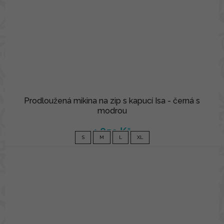
Prodloužená mikina na zip s kapucí Isa - černá s
modrou
1 850 Kč
S
M
L
XL