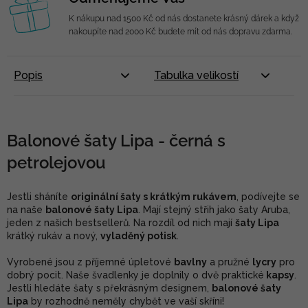
K nákupu nad 1500 Kč od nás dostanete krásný dárek a když
nakoupíte nad 2000 Kč budete mít od nás dopravu zdarma.
Popis
Tabulka velikostí
Balonové šaty Lipa - černá s
petrolejovou
Jestli sháníte
originální šaty s krátkým rukávem
, podívejte se
na naše
balonové šaty Lipa
. Mají stejný střih jako šaty Aruba,
jeden z našich bestsellerů. Na rozdíl od nich mají
šaty Lipa
krátký rukáv a nový,
vyladěný potisk
.
Vyrobené jsou z příjemné úpletové
bavlny
a pružné
lycry
pro
dobrý pocit. Naše švadlenky je doplnily o dvě praktické
kapsy
.
Jestli hledáte šaty s překrásným designem,
balonové šaty
Lipa
by rozhodně neměly chybět ve vaší skříni!