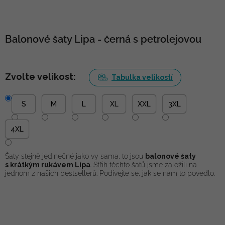
Balonové šaty Lipa - černá s petrolejovou
Zvolte velikost:
Tabulka velikostí
S
M
L
XL
XXL
3XL
4XL
Šaty stejně jedinečné jako vy sama, to jsou
balonové šaty
s krátkým rukávem Lipa
. Střih těchto šatů jsme založili na
jednom z našich bestsellerů. Podívejte se, jak se nám to povedlo.