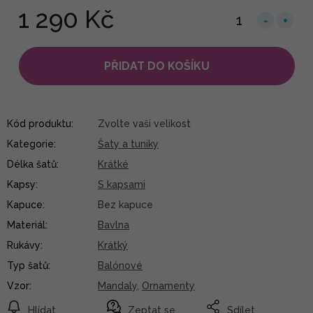
1 290 Kč
PŘIDAT DO KOŠÍKU
Kód produktu:
Zvolte vaši velikost
Kategorie
:
Šaty a tuniky
Délka šatů
:
Krátké
Kapsy
:
S kapsami
Kapuce
:
Bez kapuce
Materiál
:
Bavlna
Rukávy
:
Krátký
Typ šatů
:
Balónové
Vzor
:
Mandaly
,
Ornamenty
Hlídat
Zeptat se
Sdílet