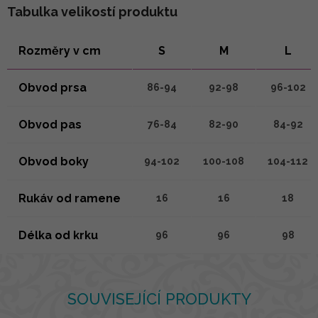
Tabulka velikostí produktu
Rozměry v cm
S
M
L
Obvod prsa
86-94
92-98
96-102
Obvod pas
76-84
82-90
84-92
Obvod boky
94-102
100-108
104-112
Rukáv od ramene
16
16
18
Délka od krku
96
96
98
SOUVISEJÍCÍ PRODUKTY