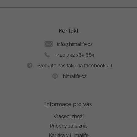
Z
á
p
a
Kontakt
t
í
info
@
himalife.cz
+420 792 369 684
Sledujte nás také na facebooku :)
himalife.cz
Informace pro vás
Vrácení zboží
Příběhy zákaznic
Kariéra v Himalife