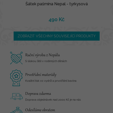
Šátek pašmína Nepal - tyrkysová
490 Kč
ZOBRAZIT VŠECHNY SOUVISEJÍCÍ PRODUKTY
Ruční výroba z Nepálu
S láskou šité v rodinných dílnách
Prvotřídní materiály
Kvalitní tisk co vydrží a prvotřídní bavlna
Doprava zdarma
Doprava objednávek nad 2000 Kč je na nás
Odesíláme obratem