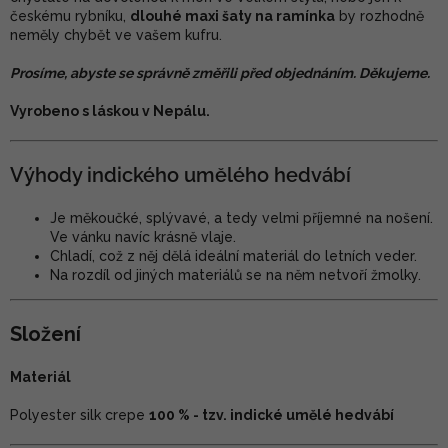
českému rybníku,
dlouhé maxi šaty na ramínka
by rozhodně
neměly chybět ve vašem kufru.
Prosíme, abyste se správně změřili před objednáním. Děkujeme.
Vyrobeno s láskou v Nepálu.
Výhody indického umělého hedvábí
Je měkoučké, splývavé, a tedy velmi příjemné na nošení.
Ve vánku navíc krásně vlaje.
Chladí, což z něj dělá ideální materiál do letních veder.
Na rozdíl od jiných materiálů se na něm netvoří žmolky.
Složení
Materiál
Polyester silk crepe
100 % - tzv. indické umělé hedvábí