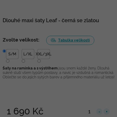
Dlouhé maxi šaty Leaf - černá se zlatou
Zvolte velikost:
Tabulka velikostí
S/M
L/XL
XXL/3XL
Šaty na ramínka a s výstřihem
jsou snem každé ženy. Dlouhá
sukně sluší všem typům postavy, a navíc je vzdušná a romantická.
Oblečte se do jejich sytých barev a příjemného materiálu už letos!
1 690 Kč