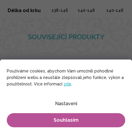
Délka od krku
138-146
140-148
140-148
SOUVISEJÍCÍ PRODUKTY
Používáme cookies, abychom Vám umožnili pohodlné
prohlížení webu a neustále zlepšovali jeho funkce, výkon a
použitelnost. Více informací
zde
.
Nastavení
Souhlasím