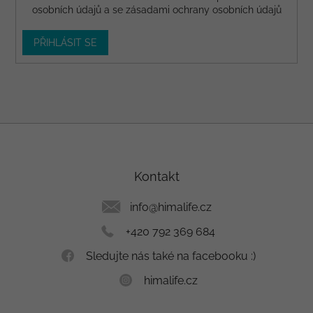
osobních údajů a se
zásadami ochrany osobních údajů
PŘIHLÁSIT SE
Z
á
p
a
Kontakt
t
í
info
@
himalife.cz
+420 792 369 684
Sledujte nás také na facebooku :)
himalife.cz