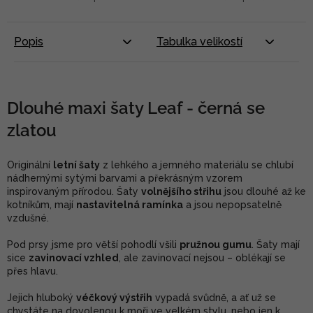
Popis
Tabulka velikostí
Dlouhé maxi šaty Leaf - černá se
zlatou
Originální
letní šaty
z lehkého a jemného materiálu se chlubí
nádhernými sytými barvami a překrásným vzorem
inspirovaným přírodou. Šaty
volnějšího střihu
jsou dlouhé až ke
kotníkům, mají
nastavitelná ramínka
a jsou nepopsatelně
vzdušné.
Pod prsy jsme pro větší pohodlí všili
pružnou gumu
. Šaty mají
sice
zavinovací vzhled
, ale zavinovací nejsou – oblékají se
přes hlavu.
Jejich hluboký
véčkový výstřih
vypadá svůdně, a ať už se
chystáte na dovolenou k moři ve velkém stylu, nebo jen k