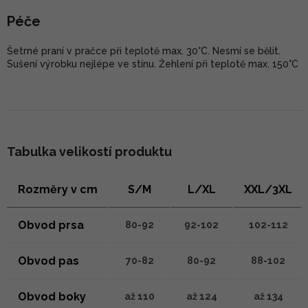
Péče
Šetrné praní v pračce při teplotě max. 30°C. Nesmí se bělit.
Sušení výrobku nejlépe ve stínu. Žehlení při teplotě max. 150°C
Tabulka velikostí produktu
Rozměry v cm
S/M
L/XL
XXL/3XL
Obvod prsa
80-92
92-102
102-112
Obvod pas
70-82
80-92
88-102
Obvod boky
až 110
až 124
až 134