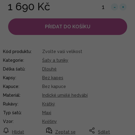
1 690 Kč
PŘIDAT DO KOŠÍKU
Kód produktu:
Zvolte vaši velikost
Kategorie
:
Šaty a tuniky
Délka šatů
:
Dlouhé
Kapsy
:
Bez kapes
Kapuce
:
Bez kapuce
Materiál
:
Indické umělé hedvábí
Rukávy
:
Krátký
Typ šatů
:
Maxi
Vzor
:
Květiny
Hlídat
Zeptat se
Sdílet