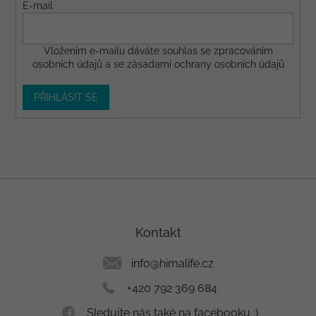
E-mail
Vložením e-mailu dáváte
souhlas
se zpracováním
osobních údajů a se
zásadami ochrany osobních údajů
PŘIHLÁSIT SE
Z
á
p
a
Kontakt
t
í
info
@
himalife.cz
+420 792 369 684
Sledujte nás také na facebooku :)