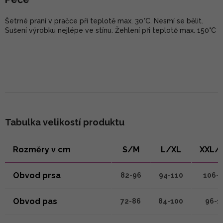
Šetrné praní v pračce při teplotě max. 30°C. Nesmí se bělit.
Sušení výrobku nejlépe ve stínu. Žehlení při teplotě max. 150°C
Tabulka velikostí produktu
Rozměry v cm
S/M
L/XL
XXL/
Obvod prsa
82-96
94-110
106-
Obvod pas
72-86
84-100
96-1