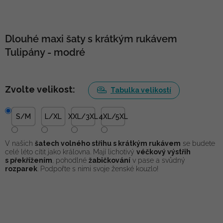
Dlouhé maxi šaty s krátkým rukávem
Tulipány - modré
Zvolte velikost:
Tabulka velikostí
S/M
L/XL
XXL/3XL
4XL/5XL
V našich
šatech volného střihu s krátkým rukávem
se budete
celé léto cítit jako královna. Mají lichotivý
véčkový výstřih
s překřížením
, pohodlné
žabičkování
v pase a svůdný
rozparek
. Podpořte s nimi svoje ženské kouzlo!