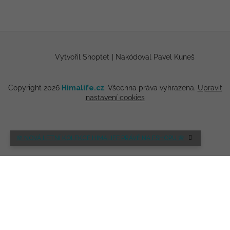
Vytvořil Shoptet
|
Nakódoval Pavel Kuneš
Copyright 2026
Himalife.cz
. Všechna práva vyhrazena.
Upravit
nastavení cookies
🌸 NOVÁ LETNÍ KOLEKCE HIMALIFE PRÁVĚ NA ESHOPU 🌸