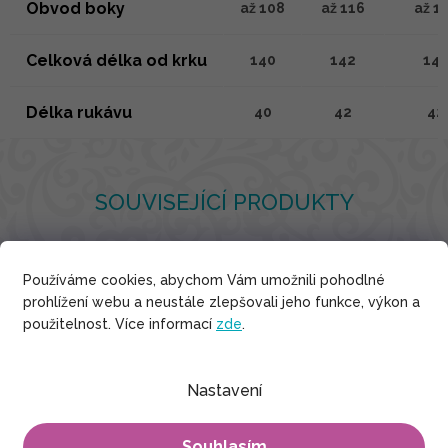
Obvod boky
až 108
až 116
až 1
Celková délka od krku
140
142
14
Délka rukávu
40
42
42
SOUVISEJÍCÍ PRODUKTY
Používáme cookies, abychom Vám umožnili pohodlné
prohlížení webu a neustále zlepšovali jeho funkce, výkon a
Indické hedvábí
použitelnost. Více informací
zde
.
Nastavení
Souhlasím