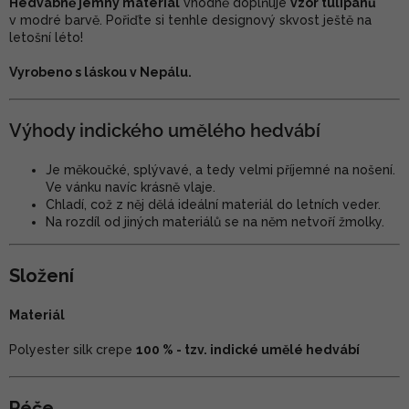
Hedvábně jemný materiál
vhodně doplňuje
vzor tulipánů
v modré barvě. Pořiďte si tenhle designový skvost ještě na
letošní léto!
Vyrobeno s láskou v Nepálu.
Výhody indického umělého hedvábí
Je měkoučké, splývavé, a tedy velmi příjemné na nošení.
Ve vánku navíc krásně vlaje.
Chladí, což z něj dělá ideální materiál do letních veder.
Na rozdíl od jiných materiálů se na něm netvoří žmolky.
Složení
Materiál
Polyester silk crepe
100 % - tzv. indické umělé hedvábí
Péče