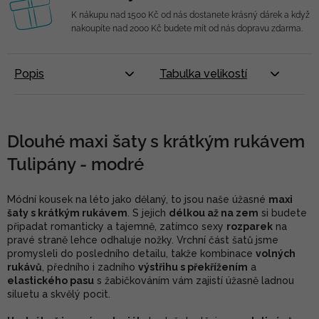
K nákupu nad 1500 Kč od nás dostanete krásný dárek a když
nakoupíte nad 2000 Kč budete mít od nás dopravu zdarma.
Popis
Tabulka velikostí
Dlouhé maxi šaty s krátkým rukávem
Tulipány - modré
Módní kousek na léto jako dělaný, to jsou naše úžasné
maxi
šaty s krátkým rukávem
. S jejich
délkou až na zem
si budete
připadat romanticky a tajemně, zatímco sexy
rozparek
na
pravé straně lehce odhaluje nožky. Vrchní část šatů jsme
promysleli do posledního detailu, takže kombinace
volných
rukávů
, předního i zadního
výstřihu s překřížením
a
elastického pasu
s žabičkováním vám zajistí úžasně ladnou
siluetu a skvělý pocit.