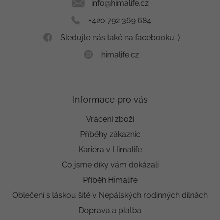
í
info
@
himalife.cz
+420 792 369 684
Sledujte nás také na facebooku :)
himalife.cz
Informace pro vás
Vrácení zboží
Příběhy zákaznic
Kariéra v Himalife
Co jsme díky vám dokázali
Příběh Himalife
Oblečení s láskou šité v Nepálských rodinných dílnách
Doprava a platba