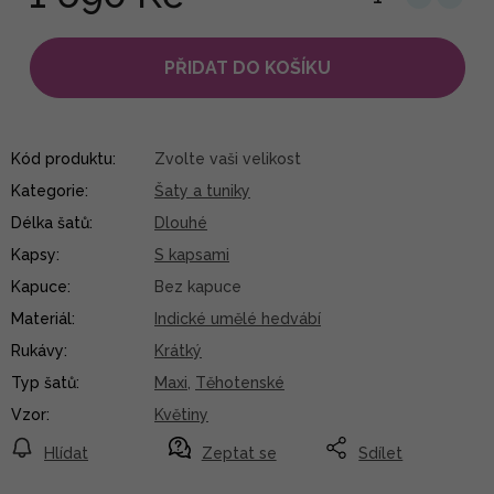
PŘIDAT DO KOŠÍKU
Kód produktu:
Zvolte vaši velikost
Kategorie
:
Šaty a tuniky
Délka šatů
:
Dlouhé
Kapsy
:
S kapsami
Kapuce
:
Bez kapuce
Materiál
:
Indické umělé hedvábí
Rukávy
:
Krátký
Typ šatů
:
Maxi
,
Těhotenské
Vzor
:
Květiny
Hlídat
Zeptat se
Sdílet