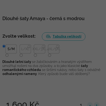
Dlouhé šaty Amaya - černá s modrou
Zvolte velikost:
Tabulka velikostí
S/M
L/XL
XXL/3XL
4XL/5XL
Dlouhé letní šaty
se žabičkováním a hranatým výstřihem
umožňují nošení na dva způsoby, a to jako klasické
šaty
romantického vzhledu
se širšími rukávy, nebo šaty s odvážně
odhalenými rameny
. Který způsob bude váš oblíbený?
1 690 Kč