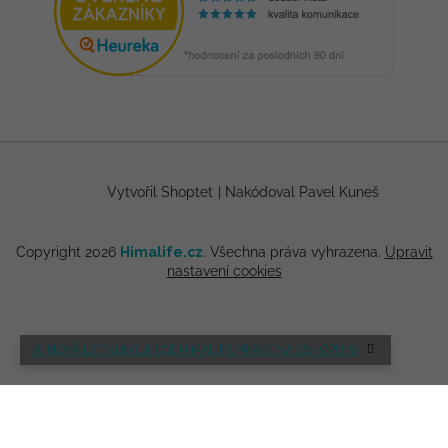
Vytvořil Shoptet
|
Nakódoval Pavel Kuneš
Copyright 2026
Himalife.cz
. Všechna práva vyhrazena.
Upravit
nastavení cookies
🌸 NOVÁ LETNÍ KOLEKCE HIMALIFE PRÁVĚ NA ESHOPU 🌸