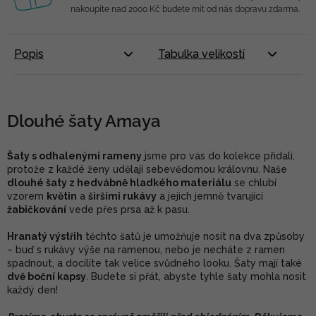
nakoupíte nad 2000 Kč budete mít od nás dopravu zdarma.
Popis
Tabulka velikostí
Dlouhé šaty Amaya
Šaty s odhalenými rameny
jsme pro vás do kolekce přidali,
protože z každé ženy udělají sebevědomou královnu. Naše
dlouhé šaty z hedvábně hladkého materiálu
se chlubí
vzorem
květin
a
širšími rukávy
a jejich jemně tvarující
žabičkování
vede přes prsa až k pasu.
Hranatý výstřih
těchto šatů je umožňuje nosit na dva způsoby
– buď s rukávy výše na ramenou, nebo je necháte z ramen
spadnout, a docílíte tak velice svůdného looku. Šaty mají také
dvě boční kapsy
. Budete si přát, abyste tyhle šaty mohla nosit
každý den!