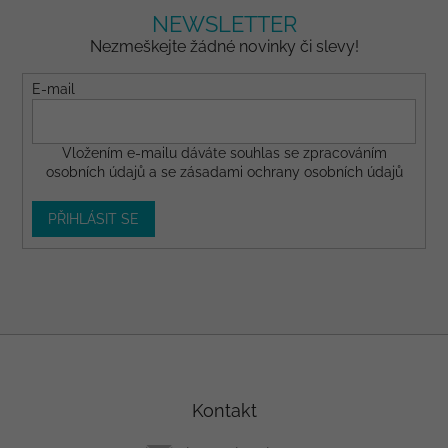
NEWSLETTER
Nezmeškejte žádné novinky či slevy!
E-mail
Vložením e-mailu dáváte
souhlas
se zpracováním
osobních údajů a se
zásadami ochrany osobních údajů
PŘIHLÁSIT SE
Z
á
p
a
Kontakt
t