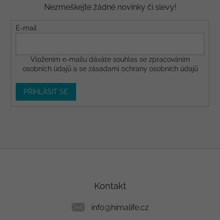
Nezmeškejte žádné novinky či slevy!
E-mail
Vložením e-mailu dáváte
souhlas
se zpracováním
osobních údajů a se
zásadami ochrany osobních údajů
PŘIHLÁSIT SE
Z
á
p
a
Kontakt
t
í
info
@
himalife.cz