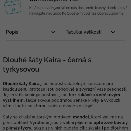
K nákupu nad 1500 Kč od nás dostanete krásný dárek a když
nakoupíte nad 2000 Kč budete mít od nás dopravu zdarma.
Popis
Tabulka velikostí
Dlouhé šaty Kaira - černá s
tyrkysovou
Dlouhé šaty Kaira
jsou nepostradatelným kouskem pro
každou ženu, protože jsou pohodlné a zvýrazní vaše přednosti.
Jejich střih kopíruje postavu, jsou
bez rukávů
a
s véčkovým
výstřihem,
takže skvěle podtrhnou ženské křivky a vykouzlí
vám siluetu, se kterou sklidíte ovace ve stoje!
Šaty se chlubí autorským motivem
mandal
, který zaujme na
první pohled. Vyrobené jsou z velmi příjemné
úpletové bavlny
s příměsí
lycry
, takže se v nich budete cítit skvěle i po dlouhém