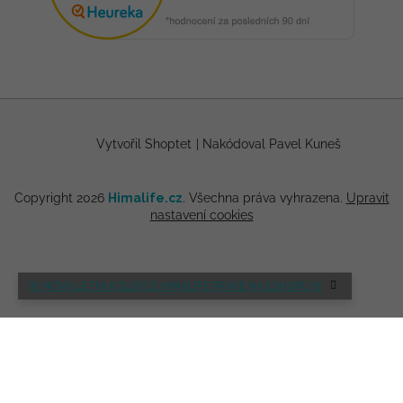
Vytvořil Shoptet
|
Nakódoval Pavel Kuneš
Copyright 2026
Himalife.cz
. Všechna práva vyhrazena.
Upravit
nastavení cookies
🌸 NOVÁ LETNÍ KOLEKCE HIMALIFE PRÁVĚ NA ESHOPU 🌸