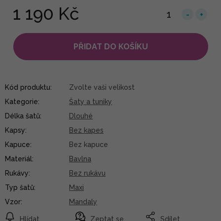
1 190 Kč
PŘIDAT DO KOŠÍKU
Kód produktu:
Zvolte vaši velikost
Kategorie
:
Šaty a tuniky
Délka šatů
:
Dlouhé
Kapsy
:
Bez kapes
Kapuce
:
Bez kapuce
Materiál
:
Bavlna
Rukávy
:
Bez rukávu
Typ šatů
:
Maxi
Vzor
:
Mandaly
Hlídat
Zeptat se
Sdílet