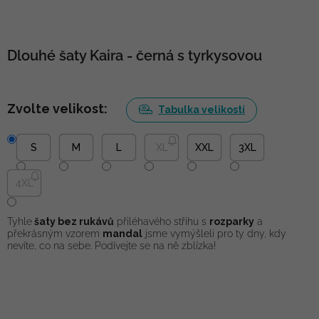
Dlouhé šaty Kaira - černá s tyrkysovou
Zvolte velikost:
Tabulka velikostí
S
M
L
XL
XXL
3XL
4XL
Tyhle
šaty bez rukávů
přiléhavého střihu s
rozparky
a
překrásným vzorem
mandal
jsme vymýšleli pro ty dny, kdy
nevíte, co na sebe. Podívejte se na ně zblízka!