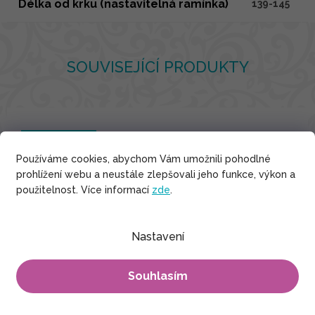
Délka od krku (nastavitelná ramínka)
139-145
SOUVISEJÍCÍ PRODUKTY
Indické hedvábí
Používáme cookies, abychom Vám umožnili pohodlné
prohlížení webu a neustále zlepšovali jeho funkce, výkon a
použitelnost. Více informací
zde
.
Nastavení
Souhlasím