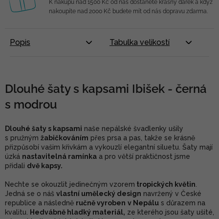
K nákupu nad 1500 Kč od nás dostanete krásný dárek a když
nakoupíte nad 2000 Kč budete mít od nás dopravu zdarma.
Popis
Tabulka velikostí
Dlouhé šaty s kapsami Ibišek - černá
s modrou
Dlouhé šaty s kapsami
naše nepálské švadlenky ušily
s pružným
žabičkováním
přes prsa a pas, takže se krásně
přizpůsobí vašim křivkám a vykouzlí elegantní siluetu. Šaty mají
úzká
nastavitelná ramínka
a pro větší praktičnost jsme
přidali
dvě kapsy.
Nechte se okouzlit jedinečným vzorem
tropických
květin
.
Jedná se o náš
vlastní umělecký design
navržený v České
republice a následně
ručně vyroben
v Nepálu
s důrazem na
kvalitu.
Hedvábně hladký materiál,
ze kterého jsou šaty ušité,