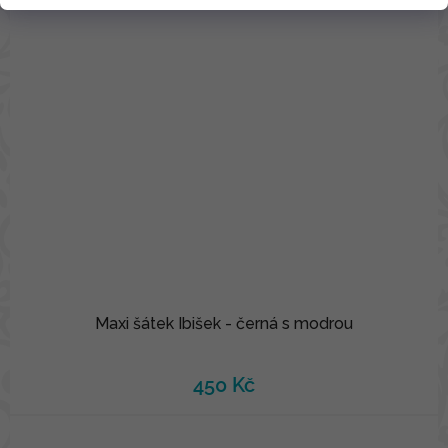
Maxi šátek Ibišek - černá s modrou
450 Kč