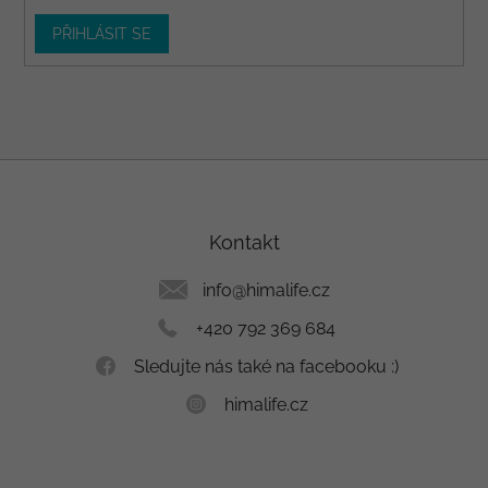
PŘIHLÁSIT SE
Z
á
p
a
Kontakt
t
í
info
@
himalife.cz
+420 792 369 684
Sledujte nás také na facebooku :)
himalife.cz