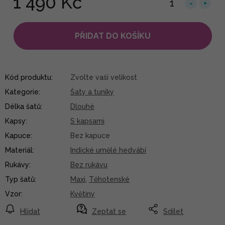
1 490 Kč
PŘIDAT DO KOŠÍKU
Kód produktu:
Zvolte vaši velikost
Kategorie
:
Šaty a tuniky
Délka šatů
:
Dlouhé
Kapsy
:
S kapsami
Kapuce
:
Bez kapuce
Materiál
:
Indické umělé hedvábí
Rukávy
:
Bez rukávu
Typ šatů
:
Maxi
,
Těhotenské
Vzor
:
Květiny
Hlídat
Zeptat se
Sdílet