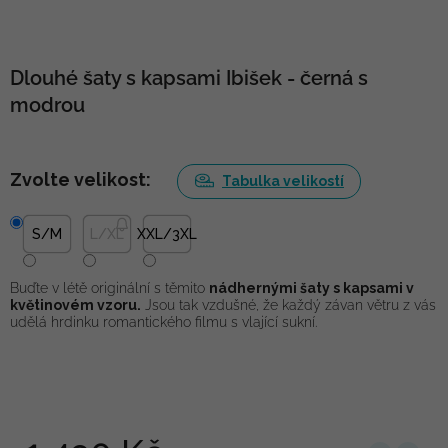
Dlouhé šaty s kapsami Ibišek - černá s
modrou
Zvolte velikost:
Tabulka velikostí
S/M
L/XL
XXL/3XL
Buďte v létě originální s těmito
nádhernými šaty s kapsami v
květinovém vzoru.
Jsou tak vzdušné, že každý závan větru z vás
udělá hrdinku romantického filmu s vlající sukní.