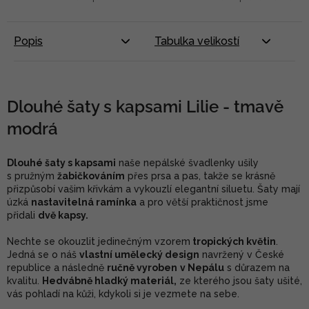
Popis
Tabulka velikostí
Dlouhé šaty s kapsami Lilie - tmavě
modrá
Dlouhé šaty s kapsami
naše nepálské švadlenky ušily
s pružným
žabičkováním
přes prsa a pas, takže se krásně
přizpůsobí vašim křivkám a vykouzlí elegantní siluetu. Šaty mají
úzká
nastavitelná ramínka
a pro větší praktičnost jsme
přidali
dvě kapsy.
Nechte se okouzlit jedinečným vzorem
tropických
květin
.
Jedná se o náš
vlastní umělecký design
navržený v České
republice a následně
ručně vyroben
v Nepálu
s důrazem na
kvalitu.
Hedvábně hladký materiál,
ze kterého jsou šaty ušité,
vás pohladí na kůži, kdykoli si je vezmete na sebe.