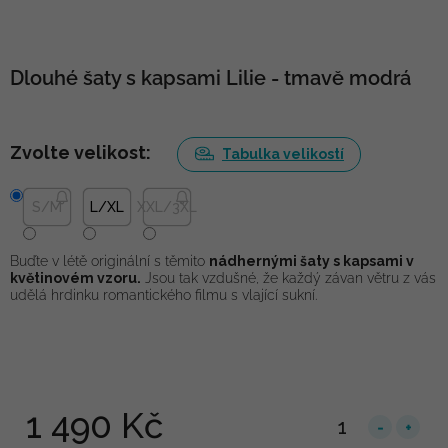
Dlouhé šaty s kapsami Lilie - tmavě modrá
Zvolte velikost:
Tabulka velikostí
S/M
L/XL
XXL/3XL
Buďte v létě originální s těmito
nádhernými šaty s kapsami v
květinovém vzoru.
Jsou tak vzdušné, že každý závan větru z vás
udělá hrdinku romantického filmu s vlající sukní.
1 490 Kč