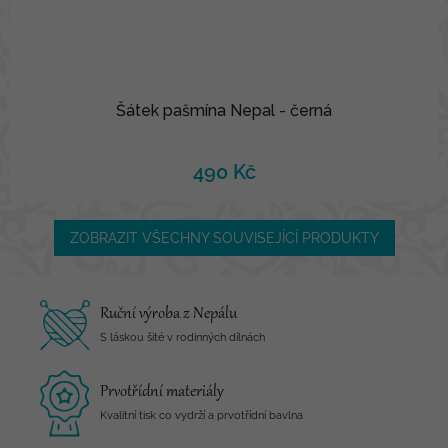
Šátek pašmína Nepal - černá
490 Kč
ZOBRAZIT VŠECHNY SOUVISEJÍCÍ PRODUKTY
Ruční výroba z Nepálu
S láskou šité v rodinných dílnách
Prvotřídní materiály
Kvalitní tisk co vydrží a prvotřídní bavlna