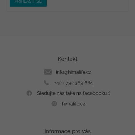
PŘIHLÁSIT SE
Z
á
p
a
Kontakt
t
í
info
@
himalife.cz
+420 792 369 684
Sledujte nás také na facebooku :)
himalife.cz
Informace pro vás