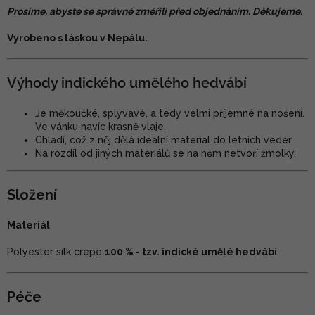
Prosíme, abyste se správně změřili před objednáním. Děkujeme.
Vyrobeno s láskou v Nepálu.
Výhody indického umělého hedvábí
Je měkoučké, splývavé, a tedy velmi příjemné na nošení.
Ve vánku navíc krásně vlaje.
Chladí, což z něj dělá ideální materiál do letních veder.
Na rozdíl od jiných materiálů se na něm netvoří žmolky.
Složení
Materiál
Polyester silk crepe
100 % - tzv. indické umělé hedvábí
Péče