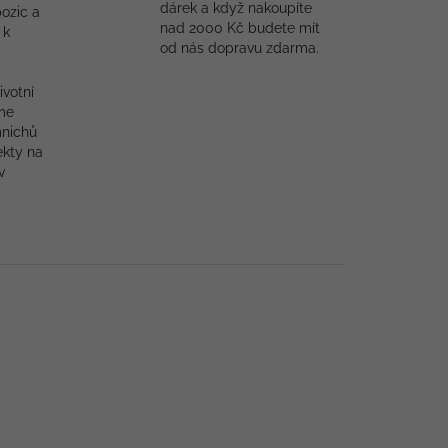
dárek a když nakoupíte
ozic a
nad 2000 Kč budete mít
 k
od nás dopravu zdarma.
ivotní
me
mnichů
ekty na
v