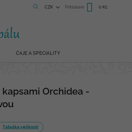
Nákupní
CZK
Přihlášení
košík
ČAJE A SPECIALITY
s kapsami Orchidea -
ovou
Tabulka velikostí