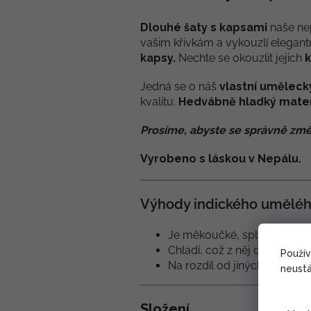
Dlouhé šaty s kapsami
naše ne
vašim křivkám a vykouzlí elegantn
kapsy.
Nechte se okouzlit jejich
Jedná se o náš
vlastní uměleck
kvalitu.
Hedvábně hladký mater
Prosíme, abyste se správně změ
Vyrobeno s láskou v Nepálu.
Výhody indického uměléh
Je měkoučké, splývavé, a te
Chladí, což z něj dělá ideáln
Použí
Na rozdíl od jiných materiá
neustá
Složení