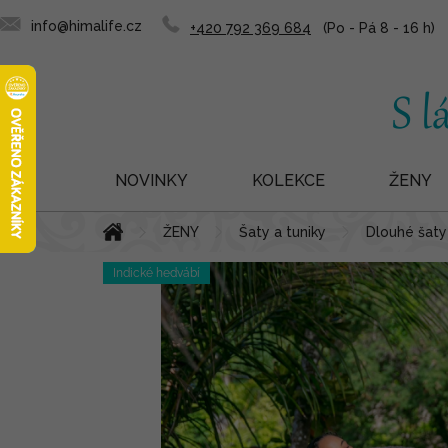
info@himalife.cz
+420 792 369 684
NOVINKY
KOLEKCE
ŽENY
Přejít
Domů
ŽENY
Šaty a tuniky
Dlouhé šaty
na
obsah
Indické hedvábí