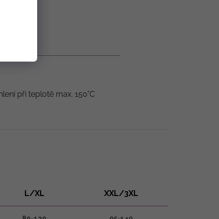
hlení při teplotě max. 150°C
L/XL
XXL/3XL
80-120
95-140