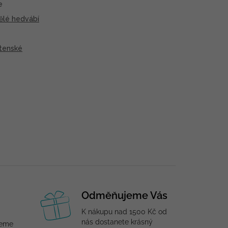
e
ělé hedvábí
tenské
Odměňujeme Vás
K nákupu nad 1500 Kč od
nás dostanete krásný
jeme