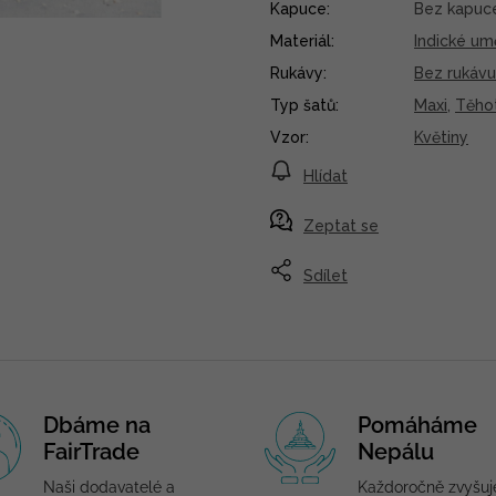
Kapuce
:
Bez kapuc
Materiál
:
Indické um
Rukávy
:
Bez rukávu
Typ šatů
:
Maxi
,
Těho
Vzor
:
Květiny
Hlídat
Zeptat se
Sdílet
Dbáme na
Pomáháme
FairTrade
Nepálu
Naši dodavatelé a
Každoročně zvyšu