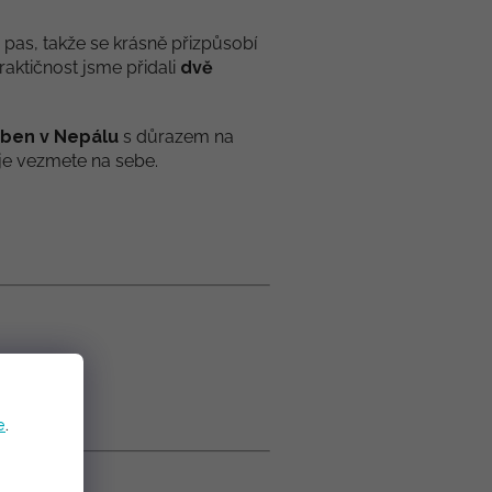
 pas, takže se krásně přizpůsobí
raktičnost jsme přidali
dvě
oben
v Nepálu
s důrazem na
i je vezmete na sebe.
e
.