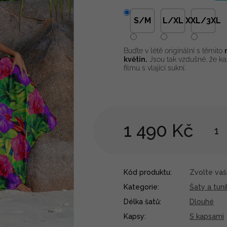
S/M
L/XL
XXL/3XL
Buďte v létě originální s těmito
květin.
Jsou tak vzdušné, že ka
filmu s vlající sukní.
1 490 Kč
Kód produktu:
Zvolte vaši
Kategorie
:
Šaty a tuni
Délka šatů
:
Dlouhé
Kapsy
:
S kapsami