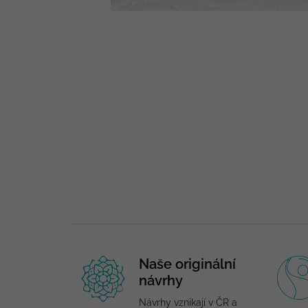
Naše originální
návrhy
Návrhy vznikají v ČR a