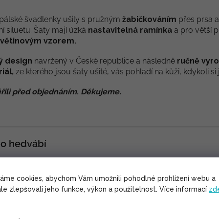
pálské švadlenky ušily s pružným
žabičkováním
přes prsa a
í siluetu. Šaty mají úzká
nastavitelná ramínka
a pro větší p
květinovým vzorem.
ý design
navržený v České republice a následně
ručně vyr
iál,
ze kterého jsou šaty ušité, vás pohladí na kůži, kdykoli s
řili před objednáním. Děkujeme.
o hedvábí
dy velmi příjemné na nošení. Ve vánku navíc krásně vlaje.
í materiál do letních veder.
váme cookies, abychom Vám umožnili pohodlné prohlížení webu a
lů se na něm netvoří žmolky.
le zlepšovali jeho funkce, výkon a použitelnost. Více informací
zd