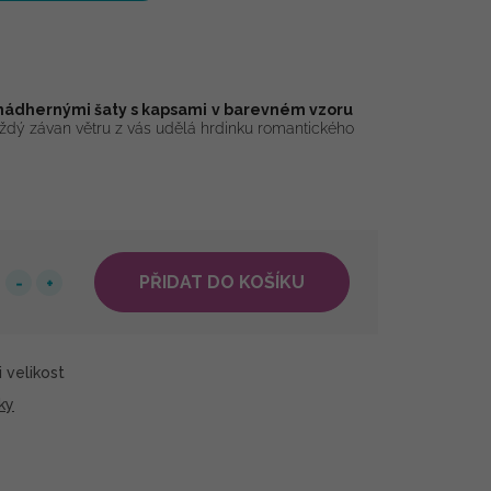
nádhernými šaty s kapsami
v barevném vzoru
ždý závan větru z vás udělá hrdinku romantického
PŘIDAT DO KOŠÍKU
 velikost
ky