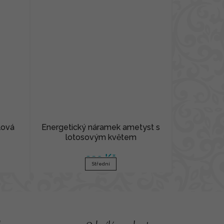
lová
Energetický náramek ametyst s
lotosovým květem
320 Kč
Střední