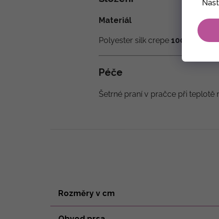
Nast
Materiál
Polyester silk crepe
100 % - tzv.
Péče
Šetrné praní v pračce při teplotě 
Rozměry v cm
Obvod prsa