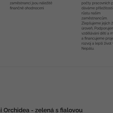
zaměstnanci jsou náležitě
počty pracovních p
finančně ohodnoceni
dáváme příležitosti
růstu našim
zaměstnancům.
Zlepšujeme jejich ž
úroveň, Podporuje
vzdělávání dětí a 
a financujeme proj
rozvoj a lepší život 
Nepálu.
 Orchidea - zelená s fialovou