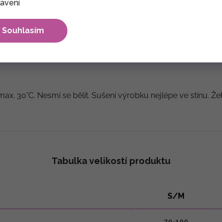
avení
Souhlasím
 indické umělé hedvábí
max. 30°C. Nesmí se bělit. Sušení výrobku nejlépe ve stínu. Že
Tabulka velikostí produktu
S/M
70-100