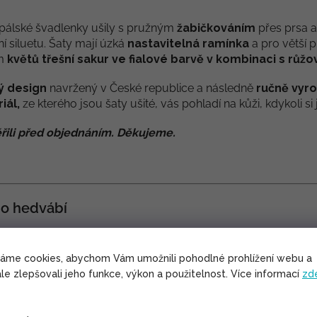
pálské švadlenky ušily s pružným
žabičkováním
přes prsa a
í siluetu. Šaty mají úzká
nastavitelná ramínka
a pro větší p
m
květů třešní sakur ve fialové barvě v kombinaci s růž
ý design
navržený v České republice a následně
ručně vyr
iál,
ze kterého jsou šaty ušité, vás pohladí na kůži, kdykoli s
řili před objednáním. Děkujeme.
o hedvábí
dy velmi příjemné na nošení. Ve vánku navíc krásně vlaje.
í materiál do letních veder.
váme cookies, abychom Vám umožnili pohodlné prohlížení webu a
lů se na něm netvoří žmolky.
le zlepšovali jeho funkce, výkon a použitelnost. Více informací
zd