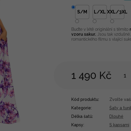
S/M
L/XL
XXL/3XL
Buďte v létě originální s těmito
vzoru sakur.
Jsou tak vzdušné,
romantického filmu s vlající sukn
1 490 Kč
Kód produktu:
Zvolte vaši
Kategorie
:
Šaty a tuni
Délka šatů
:
Dlouhé
Kapsy
:
S kapsami