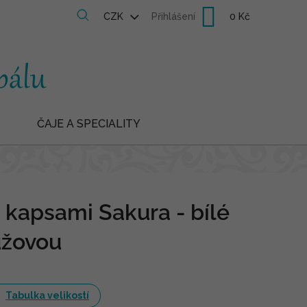
Nákupní
CZK
Přihlášení
košík
ČAJE A SPECIALITY
 kapsami Sakura - bílé
růžovou
Tabulka velikostí