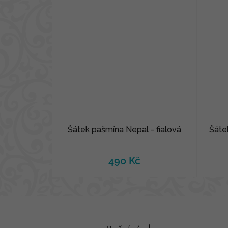
Šátek pašmína Nepal - fialová
Šáte
490 Kč