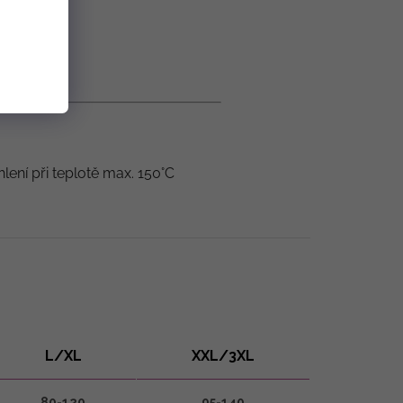
hlení při teplotě max. 150°C
L/XL
XXL/3XL
80-120
95-140