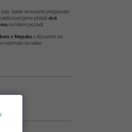
 pas, takže se krásně přizpůsobí
raktičnost jsme přidali
dvě
ovou
na bílém pozadí.
oben
v Nepálu
s důrazem na
i je vezmete na sebe.
e
.