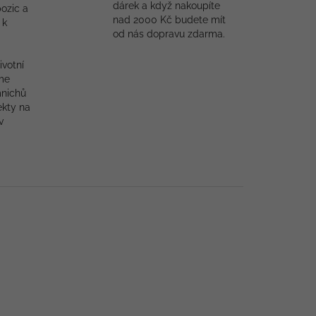
dárek a když nakoupíte
ozic a
nad 2000 Kč budete mít
 k
od nás dopravu zdarma.
ivotní
me
mnichů
ekty na
v