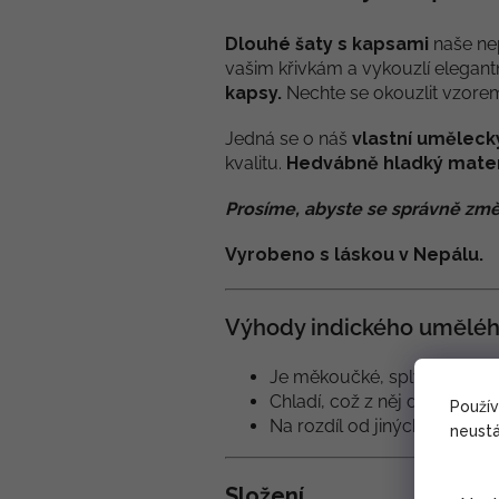
Dlouhé šaty s kapsami
naše ne
vašim křivkám a vykouzlí elegantn
kapsy.
Nechte se okouzlit vzore
Jedná se o náš
vlastní uměleck
kvalitu.
Hedvábně hladký mater
Prosíme, abyste se správně změ
Vyrobeno s láskou v Nepálu.
Výhody indického uměléh
Je měkoučké, splývavé, a te
Chladí, což z něj dělá ideáln
Použí
Na rozdíl od jiných materiá
neustá
Složení