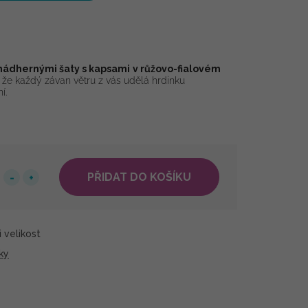
nádhernými šaty s kapsami
v růžovo-fialovém
 že každý závan větru z vás udělá hrdinku
í.
PŘIDAT DO KOŠÍKU
 velikost
ky