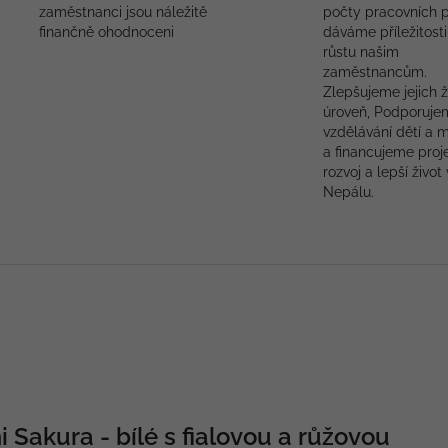
zaměstnanci jsou náležitě
počty pracovních p
finančně ohodnoceni
dáváme příležitosti
růstu našim
zaměstnancům.
Zlepšujeme jejich ž
úroveň, Podporuje
vzdělávání dětí a 
a financujeme proj
rozvoj a lepší život 
Nepálu.
 Sakura - bílé s fialovou a růžovou