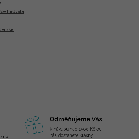
e
ělé hedvábí
tenské
Odměňujeme Vás
K nákupu nad 1500 Kč od
nás dostanete krásný
jeme