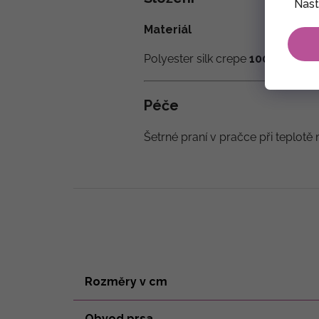
Nast
Materiál
Polyester silk crepe
100 % - tzv.
Péče
Šetrné praní v pračce při teplotě 
Rozměry v cm
Obvod prsa