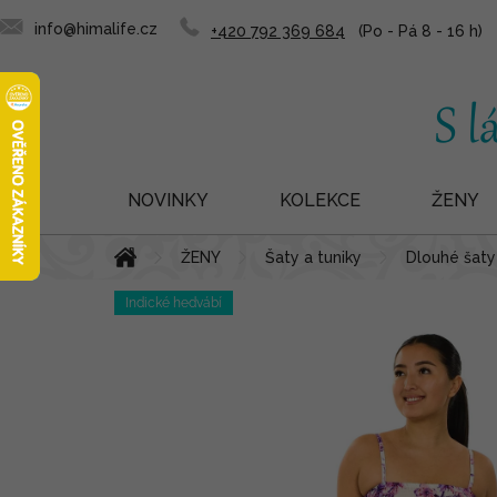
info@himalife.cz
+420 792 369 684
NOVINKY
KOLEKCE
ŽENY
Přejít
Domů
ŽENY
Šaty a tuniky
Dlouhé šaty 
na
obsah
Indické hedvábí