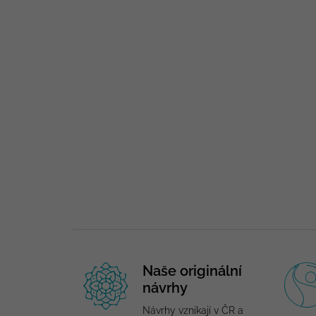
Naše originální
návrhy
Návrhy vznikají v ČR a