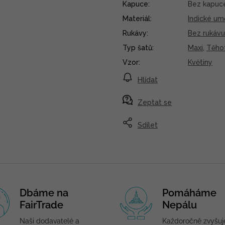
Kapuce
:
Bez kapuc
Materiál
:
Indické um
Rukávy
:
Bez rukávu
Typ šatů
:
Maxi
,
Těho
Vzor
:
Květiny
Hlídat
Zeptat se
Sdílet
Dbáme na
Pomáháme
FairTrade
Nepálu
Naši dodavatelé a
Každoročně zvyšu