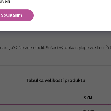
avení
Souhlasím
 indické umělé hedvábí
max. 30°C. Nesmí se bělit. Sušení výrobku nejlépe ve stínu. Že
Tabulka velikostí produktu
S/M
70-100