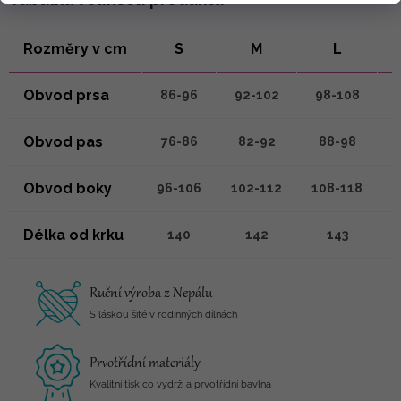
Rozměry v cm
S
M
L
Obvod prsa
86-96
92-102
98-108
1
Obvod pas
76-86
82-92
88-98
Obvod boky
96-106
102-112
108-118
1
Délka od krku
140
142
143
Ruční výroba z Nepálu
S láskou šité v rodinných dílnách
Prvotřídní materiály
Kvalitní tisk co vydrží a prvotřídní bavlna