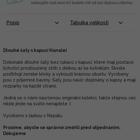
nakoupíte nad 2000 Kč budete mít od nás dopravu zdarma.
Popis
Tabulka velikostí
Dlouhé šaty s kapucí Hanalei
Dokonalé dlouhé šaty bez rukávů s kapucí, které mají postavě
lichotící prodloužený střih s délkou až ke kotníkům. Skvěle
podtrhují ženské křivky a vykouzlí krásnou siluetu. Vyrobeny
jsou z příjemné bavlny. Šaty jsou navíc doplněny o kapsy a mají
rozparky na každé straně.
Jedná se o námi navrženou originální kolekci, takže stejnou věc
nikde jinde na světě nenajdete :)
Vyrobeno s láskou v Nepálu
Prosíme, abyste se správně změřili před objednáním.
Děkujeme