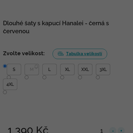
Dlouhé šaty s kapucí Hanalei - černá s
červenou
Zvolte velikost:
Tabulka velikostí
S
M
L
XL
XXL
3XL
4XL
1 390 Kč