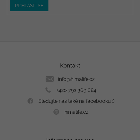
PŘIHLÁSIT SE
Z
á
p
a
Kontakt
t
í
info
@
himalife.cz
+420 792 369 684
Sledujte nás také na facebooku :)
himalife.cz