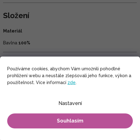
Složení
Materiál
Bavlna
100%
Péče
Používáme cookies, abychom Vám umožnili pohodlné
prohlížení webu a neustále zlepšovali jeho funkce, výkon a
Šetrné praní v pračce při teplotě max. 30°C. Nesmí se bělit.
Sušení výrobku nejlépe ve stínu. Žehlení při teplotě max. 150°C
použitelnost. Více informací
zde
.
Nastavení
Souhlasím
Tabulka velikostí produktu