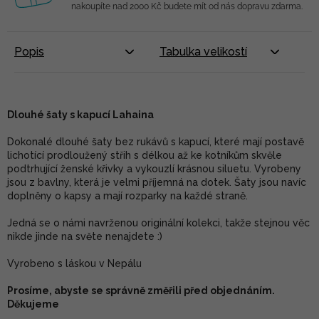
nakoupíte nad 2000 Kč budete mít od nás dopravu zdarma.
Popis
Tabulka velikostí
Dlouhé šaty s kapucí Lahaina
Dokonalé dlouhé šaty bez rukávů s kapucí, které mají postavě
lichotící prodloužený střih s délkou až ke kotníkům skvěle
podtrhující ženské křivky a vykouzlí krásnou siluetu. Vyrobeny
jsou z bavlny, která je velmi příjemná na dotek. Šaty jsou navíc
doplněny o kapsy a mají rozparky na každé straně.
Jedná se o námi navrženou originální kolekci, takže stejnou věc
nikde jinde na světe nenajdete :)
Vyrobeno s láskou v Nepálu
Prosíme, abyste se správně změřili před objednáním.
Děkujeme