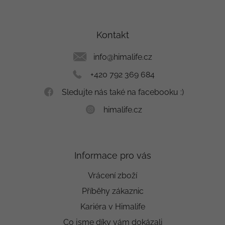
Z
á
p
a
Kontakt
t
í
info
@
himalife.cz
+420 792 369 684
Sledujte nás také na facebooku :)
himalife.cz
Informace pro vás
Vrácení zboží
Příběhy zákaznic
Kariéra v Himalife
Co jsme díky vám dokázali