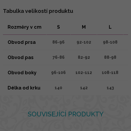
Tabulka velikostí produktu
Rozměry v cm
S
M
L
Obvod prsa
86-96
92-102
98-108
1
Obvod pas
76-86
82-92
88-98
Obvod boky
96-106
102-112
108-118
1
Délka od krku
140
142
143
SOUVISEJÍCÍ PRODUKTY