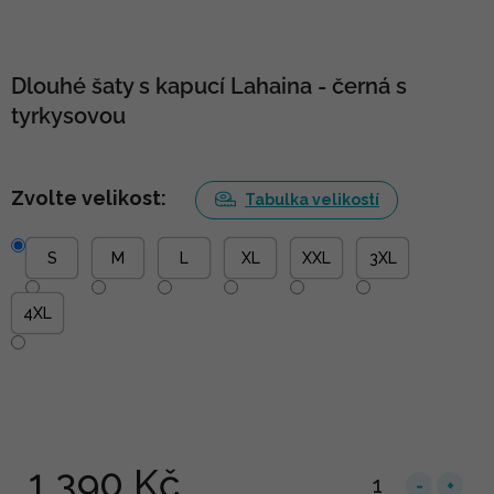
Dlouhé šaty s kapucí Lahaina - černá s
tyrkysovou
Zvolte velikost:
Tabulka velikostí
S
M
L
XL
XXL
3XL
4XL
1 390 Kč