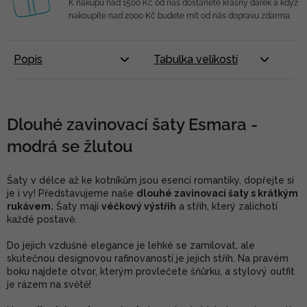
K nákupu nad 1500 Kč od nás dostanete krásný dárek a když
nakoupíte nad 2000 Kč budete mít od nás dopravu zdarma.
Popis
Tabulka velikostí
Dlouhé zavinovací šaty Esmara -
modrá se žlutou
Šaty v délce až ke kotníkům jsou esencí romantiky, dopřejte si
je i vy! Představujeme naše
dlouhé zavinovací šaty s krátkým
rukávem.
Šaty mají
véčkový výstřih
a střih, který zalichotí
každé postavě.
Do jejich vzdušné elegance je lehké se zamilovat, ale
skutečnou designovou rafinovaností je jejich střih. Na pravém
boku najdete otvor, kterým provlečete šňůrku, a stylový outfit
je rázem na světě!