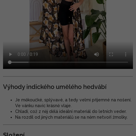
Výhody indického umělého hedvábí
Je měkoučké, splývavé, a tedy velmi příjemné na nošení.
Ve vánku navíc krásně vlaje.
Chladí, což z něj dělá ideální materiál do letních veder.
Na rozdíl od jiných materiálů se na něm netvoří žmolky.
Složení