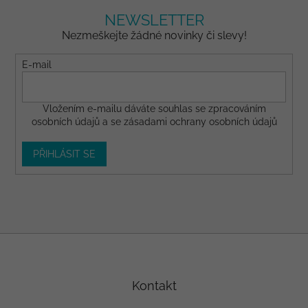
NEWSLETTER
Nezmeškejte žádné novinky či slevy!
E-mail
Vložením e-mailu dáváte
souhlas
se zpracováním
osobních údajů a se
zásadami ochrany osobních údajů
PŘIHLÁSIT SE
Z
á
p
a
Kontakt
t