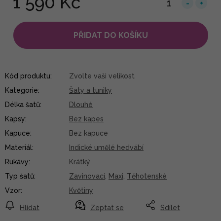
1 590 Kč
PŘIDAT DO KOŠÍKU
Kód produktu:
Zvolte vaši velikost
Kategorie
:
Šaty a tuniky
Délka šatů
:
Dlouhé
Kapsy
:
Bez kapes
Kapuce
:
Bez kapuce
Materiál
:
Indické umělé hedvábí
Rukávy
:
Krátký
Typ šatů
:
Zavinovací
,
Maxi
,
Těhotenské
Vzor
:
Květiny
Hlídat
Zeptat se
Sdílet