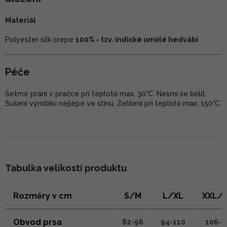
Materiál
Polyester silk crepe
100% - tzv. indické umělé hedvábí
Péče
Šetrné praní v pračce při teplotě max. 30°C. Nesmí se bělit.
Sušení výrobku nejlépe ve stínu. Žehlení při teplotě max. 150°C
Tabulka velikostí produktu
Rozměry v cm
S/M
L/XL
XXL/
Obvod prsa
82-96
94-110
106-1