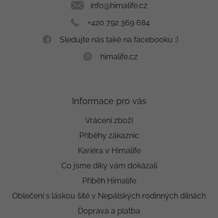
í
info
@
himalife.cz
+420 792 369 684
Sledujte nás také na facebooku :)
himalife.cz
Informace pro vás
Vrácení zboží
Příběhy zákaznic
Kariéra v Himalife
Co jsme díky vám dokázali
Příběh Himalife
Oblečení s láskou šité v Nepálských rodinných dílnách
Doprava a platba