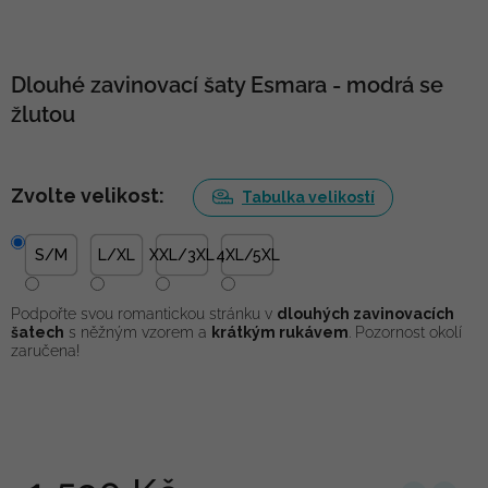
Dlouhé zavinovací šaty Esmara - modrá se
žlutou
Zvolte velikost:
Tabulka velikostí
S/M
L/XL
XXL/3XL
4XL/5XL
Podpořte svou romantickou stránku v
dlouhých zavinovacích
šatech
s něžným vzorem a
krátkým rukávem
. Pozornost okolí
zaručena!