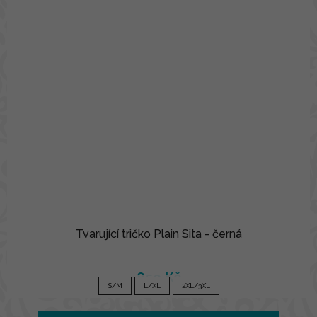
Tvarující tričko Plain Sita - černá
850 Kč
S/M
L/XL
2XL/3XL