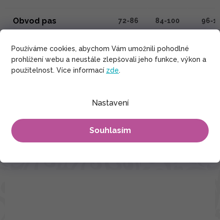
Obvod pas
72-86
84-100
96-1
Obvod boky
až 130
až 140
až 1
Používáme cookies, abychom Vám umožnili pohodlné
prohlížení webu a neustále zlepšovali jeho funkce, výkon a
použitelnost. Více informací
zde
.
Celková délka od krku
140
142
146
Délka rukávu
22
24
24
Nastavení
Souhlasím
SOUVISEJÍCÍ PRODUKTY