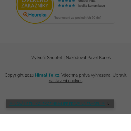
Vytvořil Shoptet
|
Nakódoval Pavel Kuneš
Copyright 2026
Himalife.cz
. Všechna práva vyhrazena.
Upravit
nastavení cookies
🌸 NOVÁ LETNÍ KOLEKCE HIMALIFE PRÁVĚ NA ESHOPU 🌸