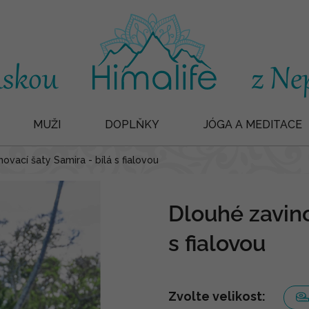
MUŽI
DOPLŇKY
JÓGA A MEDITACE
ovací šaty Samira - bílá s fialovou
Dlouhé zavino
s fialovou
Zvolte velikost: