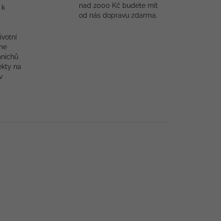
nad 2000 Kč budete mít
 k
od nás dopravu zdarma.
ivotní
me
mnichů
ekty na
v