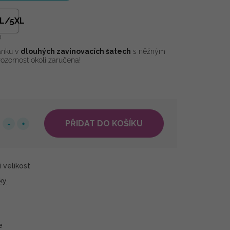
L/5XL
ánku v
dlouhých zavinovacích šatech
s něžným
Pozornost okolí zaručena!
PŘIDAT DO KOŠÍKU
 velikost
ky
e