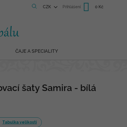
Nákupní
CZK
Přihlášení
košík
ČAJE A SPECIALITY
vací šaty Samira - bílá
Tabulka velikostí