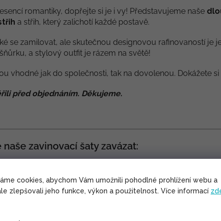
esencí romantiky, dopřejte si je i vy! Představujeme naše
dlo
třih
a střih, který zalichotí každé postavě.
ké se zamilovat, ale skutečnou designovou rafinovaností je j
šňůrku, a stylový outfit je rázem na světě!
ou vhodné jak do společnosti, tak na dovolenou. Dokážete si 
řili před objednáním. Děkujeme.
é naše zavinovací šaty zavázat:
váme cookies, abychom Vám umožnili pohodlné prohlížení webu a
le zlepšovali jeho funkce, výkon a použitelnost. Více informací
zd