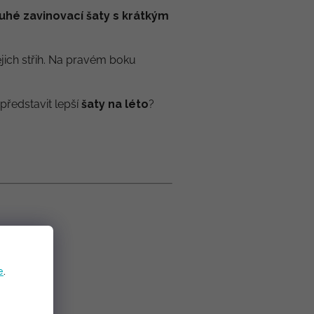
uhé zavinovací šaty s krátkým
ejich střih. Na pravém boku
představit lepší
šaty na léto
?
e
.