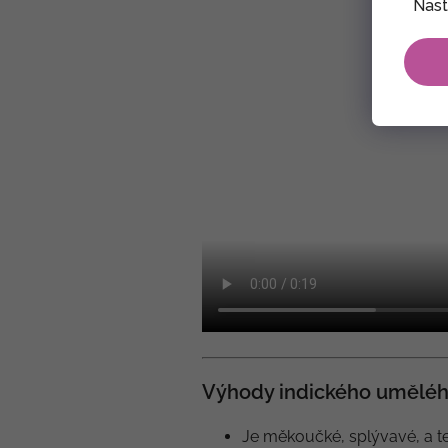
Nast
Výhody indického uměléh
Je měkoučké, splývavé, a te