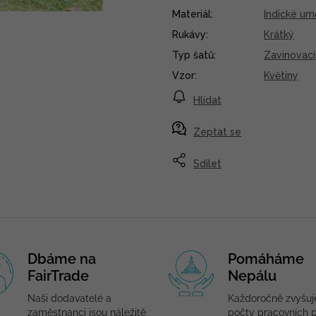
Materiál
:
Indické um
Rukávy
:
Krátký
Typ šatů
:
Zavinovací
Vzor
:
Květiny
Hlídat
Zeptat se
Sdílet
Dbáme na
Pomáháme
FairTrade
Nepálu
Naši dodavatelé a
Každoročně zvyšu
zaměstnanci jsou náležitě
počty pracovních p