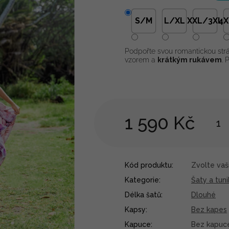
S/M
L/XL
XXL/3XL
4X
Podpořte svou romantickou str
vzorem a
krátkým rukávem
. 
1 590 Kč
Kód produktu:
Zvolte vaši
Kategorie
:
Šaty a tuni
Délka šatů
:
Dlouhé
Kapsy
:
Bez kapes
Kapuce
:
Bez kapuc