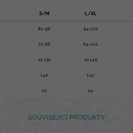
S/M
L/XL
82-96
94-110
72-86
84-100
až 130
až 140
140
142
22
24
SOUVISEJÍCÍ PRODUKTY