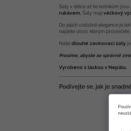
Šaty v délce až ke kotníkům jsou 
rukávem.
Šaty mají
véčkový výs
Do jejich vzdušné elegance je leh
najdete otvor, kterým provlečete 
Naše
dlouhé zavinovací šaty
js
Prosíme, abyste se správně změ
Vyrobeno s láskou v Nepálu.
Podívejte se, jak je snadn
Použí
neustá