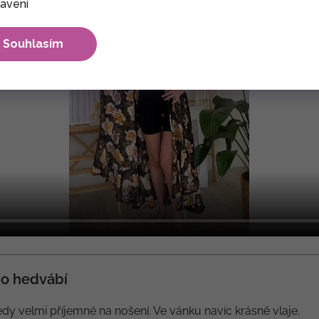
avení
Souhlasím
o hedvábí
dy velmi příjemné na nošení. Ve vánku navíc krásně vlaje.