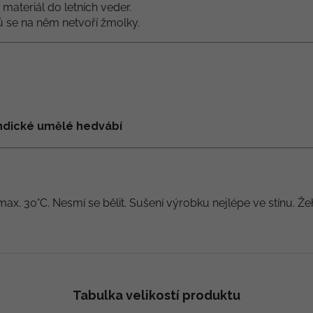
í materiál do letních veder.
lů se na něm netvoří žmolky.
 indické umělé hedvábí
max. 30°C. Nesmí se bělit. Sušení výrobku nejlépe ve stínu. Že
Tabulka velikostí produktu