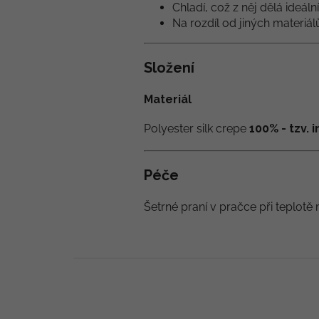
Chladí, což z něj dělá ideáln
Na rozdíl od jiných materiá
Složení
Materiál
Polyester silk crepe
100% - tzv.
Péče
Šetrné praní v pračce při teplotě 