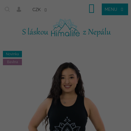
Nákupní
CZK
košík
Novinka
Bavlna
Přejít
na
obsah