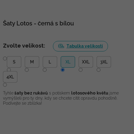
Šaty Lotos - černá s bílou
Zvolte velikost:
Tabulka velikostí
S
M
L
XL
XXL
3XL
4XL
Tyhle
šaty bez rukávů
s potiskem
lotosového
květu
jsme
vymýšleli pro ty dny, kdy se chcete cítit opravdu pohodlně.
Podívejte se zblízka!