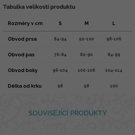
Tabulka velikostí produktu
Rozměry v cm
S
M
L
Obvod prsa
84-94
92-100
98-106
1
Obvod pas
76-84
82-90
84-99
Obvod boky
96-104
100-108
104-114
1
Délka od krku
98
98
100
SOUVISEJÍCÍ PRODUKTY