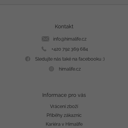
Z
á
p
a
Kontakt
t
í
info
@
himalife.cz
+420 792 369 684
Sledujte nás také na facebooku :)
himalife.cz
Informace pro vás
Vrácení zboží
Příběhy zákaznic
Kariéra v Himalife