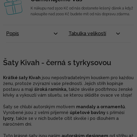
K nákupu nad 1500 Kč od nás dostanete krásný dárek a když
nakoupíte nad 2000 Kč budete mít od nás dopravu zdarma.
Popis
Tabulka velikostí
Šaty Kivah - černá s tyrkysovou
Krátké šaty Kivah
jsou nepostradatelným kouskem pro každou
ženu, protože zvýrazní vaše přednosti. Jejich střih kopíruje
postavu a mají
široká ramínka,
takže skvěle podtrhnou ženské
křivky a vykouzlí vám siluetu, se kterou sklidíte ovace ve stoje!
Šaty se chlubí autorským motivem
mandaly a ornamentů
.
Vyrobené jsou z velmi příjemné
úpletové bavlny
s příměsí
lycry
, takže se v nich budete cítit skvěle i po dlouhém a
náročném dni.
Tyto krásné šaty jsou naším
autorským designem
od střihu až