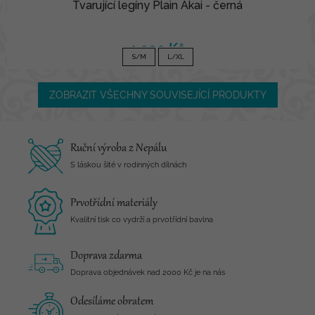
Tvarující legíny Plain Akai - černá
1 090 Kč
S/M
L/XL
ZOBRAZIT VŠECHNY SOUVISEJÍCÍ PRODUKTY
Ruční výroba z Nepálu
S láskou šité v rodinných dílnách
Prvotřídní materiály
Kvalitní tisk co vydrží a prvotřídní bavlna
Doprava zdarma
Doprava objednávek nad 2000 Kč je na nás
Odesíláme obratem