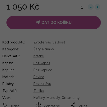
1 050 Kč
PŘIDAT DO KOŠÍKU
Kód produktu:
Zvolte vaši velikost
Kategorie
:
Šaty a tuniky
Délka šatů
:
Krátké
Kapsy
:
Bez kapes
Kapuce
:
Bez kapuce
Materiál
:
Bavlna
Rukávy
:
Bez rukávu
Typ šatů
:
Tunika
Vzor
:
Květiny
,
Mandaly
,
Ornamenty
Hlídat
Zeptat se
Sdílet