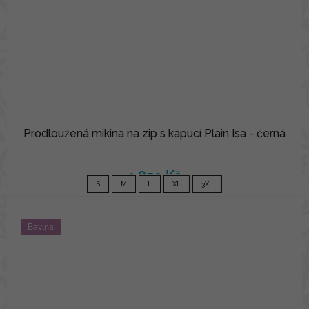
Prodloužená mikina na zip s kapucí Plain Isa - černá
1 850 Kč
S
M
L
XL
3XL
Bavlna