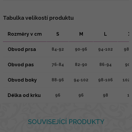
Tabulka velikostí produktu
Rozměry v cm
S
M
L
X
Obvod prsa
84-92
90-96
94-102
98-
Obvod pas
76-84
82-90
86-94
90
Obvod boky
88-96
94-102
98-106
102
Délka od krku
96
96
98
1
SOUVISEJÍCÍ PRODUKTY