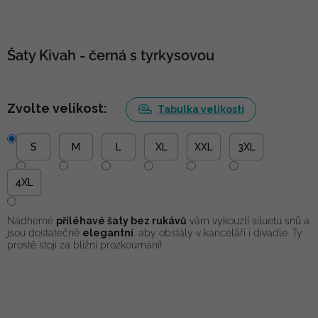
Šaty Kivah - černá s tyrkysovou
Zvolte velikost:
Tabulka velikostí
S
M
L
XL
XXL
3XL
4XL
Nádherné
přiléhavé šaty bez rukávů
vám vykouzlí siluetu snů a
jsou dostatečně
elegantní
, aby obstály v kanceláři i divadle. Ty
prostě stojí za bližní prozkoumání!