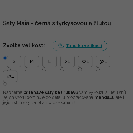
Šaty Maia - černá s tyrkysovou a žlutou
Zvolte velikost:
Tabulka velikostí
S
M
L
XL
XXL
3XL
4XL
Nádherné
přiléhavé šaty bez rukávů
vám vykouzlí siluetu snů.
Jejich vzoru dominuje do detailu propracovaná
mandala
, ale i
jejich střih stojí za bližní prozkoumání!