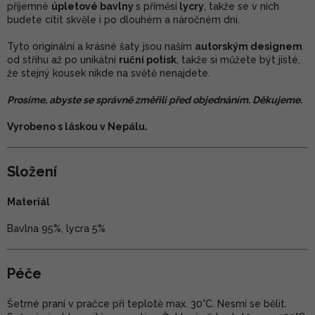
příjemné
úpletové bavlny
s příměsí
lycry
, takže se v nich
budete cítit skvěle i po dlouhém a náročném dni.
Tyto originální a krásné šaty jsou naším
autorským designem
od střihu až po unikátní
ruční potisk
, takže si můžete být jisté,
že stejný kousek nikde na světě nenajdete.
Prosíme, abyste se správně změřili před objednáním. Děkujeme.
Vyrobeno s láskou v Nepálu.
Složení
Materiál
Bavlna 95%, lycra 5%
Péče
Šetrné praní v pračce při teplotě max. 30°C. Nesmí se bělit.