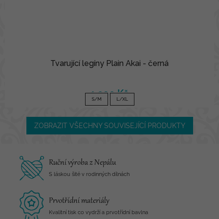
Tvarující legíny Plain Akai - černá
1 090 Kč
S/M
L/XL
ZOBRAZIT VŠECHNY SOUVISEJÍCÍ PRODUKTY
Ruční výroba z Nepálu
S láskou šité v rodinných dílnách
Prvotřídní materiály
Kvalitní tisk co vydrží a prvotřídní bavlna