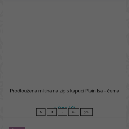
Prodloužená mikina na zip s kapucí Plain Isa - černá
1 850 Kč
S
M
L
XL
3XL