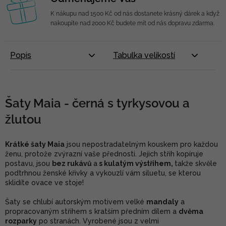
K nákupu nad 1500 Kč od nás dostanete krásný dárek a když
nakoupíte nad 2000 Kč budete mít od nás dopravu zdarma.
Popis
Tabulka velikostí
Šaty Maia - černá s tyrkysovou a
žlutou
Krátké šaty Maia
jsou nepostradatelným kouskem pro každou
ženu, protože zvýrazní vaše přednosti. Jejich střih kopíruje
postavu, jsou
bez rukávů
a
s kulatým výstřihem,
takže skvěle
podtrhnou ženské křivky a vykouzlí vám siluetu, se kterou
sklidíte ovace ve stoje!
Šaty se chlubí autorským motivem velké
mandaly
a
propracovaným střihem s kratším předním dílem a
dvěma
rozparky
po stranách. Vyrobené jsou z velmi