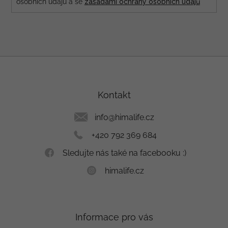
osobních údajů a se
zásadami ochrany osobních údajů
Z
á
p
a
Kontakt
t
í
info
@
himalife.cz
+420 792 369 684
Sledujte nás také na facebooku :)
himalife.cz
Informace pro vás