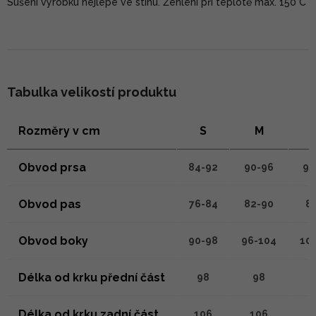
Sušení výrobku nejlépe ve stínu. Žehlení při teplotě max. 150°C
Tabulka velikostí produktu
Rozměry v cm
S
M
Obvod prsa
84-92
90-96
94
Obvod pas
76-84
82-90
8
Obvod boky
90-98
96-104
10
Délka od krku přední část
98
98
Délka od krku zadní část
106
106