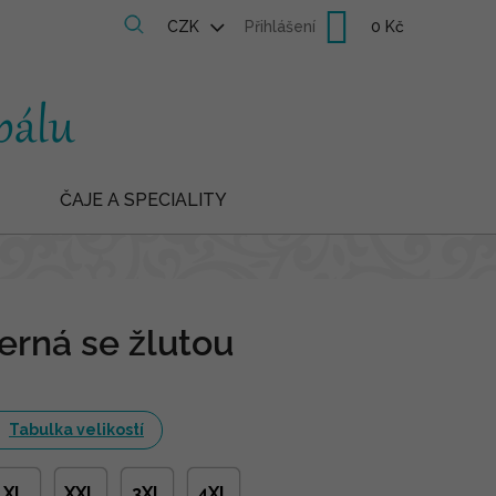
Nákupní
CZK
Přihlášení
košík
ČAJE A SPECIALITY
erná se žlutou
Tabulka velikostí
XL
XXL
3XL
4XL