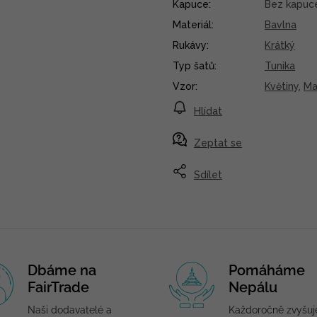
Kapuce
:
Bez kapuc
Materiál
:
Bavlna
Rukávy
:
Krátký
Typ šatů
:
Tunika
Vzor
:
Květiny
,
Ma
Hlídat
Zeptat se
Sdílet
Dbáme na
Pomáháme
FairTrade
Nepálu
Naši dodavatelé a
Každoročně zvyšu