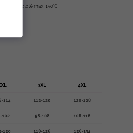
hlení při teplotě max. 150°C
XXL
3XL
4XL
6-114
112-120
120-128
-102
98-108
106-116
2-120
118-126
126-134