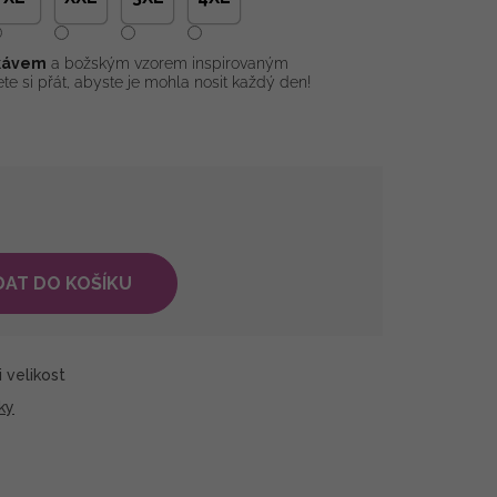
ukávem
a božským vzorem inspirovaným
ete si přát, abyste je mohla nosit každý den!
DAT DO KOŠÍKU
 velikost
ky