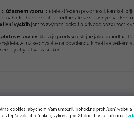
mto
úžasném vzoru
budete středem pozornosti, kamkoli přij
e i v horku budete cítit pohodlně, ale se správným vrstvením
tivní výstřih
jemně zvýrazní dekolt a přivede pozornost k vaš
úpletové bavlny
, která je prodyšná stejně jako pohodlná. Pot
 nenajdete. Ať už se chystáte na dovolenou k moři ve velkém s
eměly chybět ve vaší skříni.
váme cookies, abychom Vám umožnili pohodlné prohlížení webu a
le zlepšovali jeho funkce, výkon a použitelnost. Více informací
zd