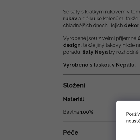
Se šaty s krátkým rukávem v to
rukáv
a délku ke kolenům, takže s
chladnějších dnech. Jejich
dekora
Vyrobené jsou z velmi příjemné
design
, takže jiný takový nikde
poradu,
šaty Neya
by rozhodně n
Vyrobeno s láskou v Nepálu.
Složení
Materiál
Bavlna
100%
Použí
neustá
Péče