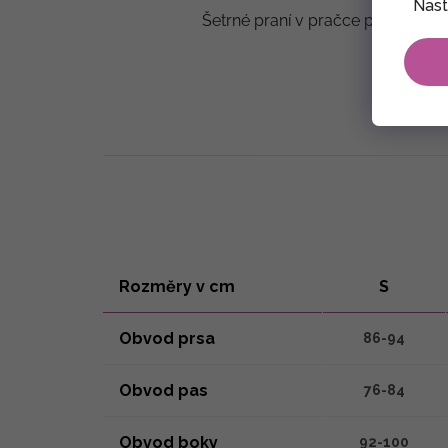
Nast
Šetrné praní v pračce při teplotě 
Rozměry v cm
S
Obvod prsa
86-94
Obvod pas
76-84
Obvod boky
92-100