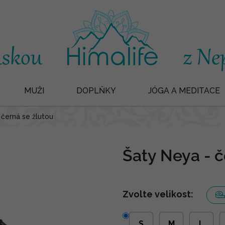
MUŽI
DOPLŇKY
JÓGA A MEDITACE
 černá se žlutou
Šaty Neya - č
Zvolte velikost:
S
M
L