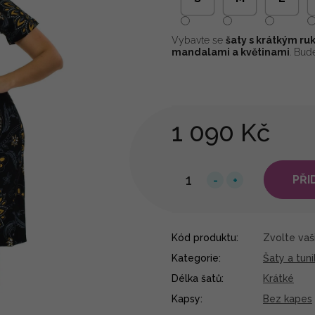
Vybavte se
šaty s krátkým r
mandalami a květinami
. Bud
1 090 Kč
PŘI
Kód produktu:
Zvolte vaši
Kategorie
:
Šaty a tuni
Délka šatů
:
Krátké
Kapsy
:
Bez kapes