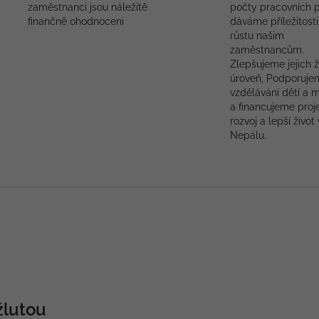
zaměstnanci jsou náležitě
počty pracovních p
finančně ohodnoceni
dáváme příležitosti
růstu našim
zaměstnancům.
Zlepšujeme jejich ž
úroveň, Podporuje
vzdělávání dětí a 
a financujeme proj
rozvoj a lepší život 
Nepálu.
žlutou