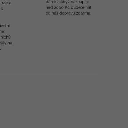
dárek a když nakoupíte
ozic a
nad 2000 Kč budete mít
 k
od nás dopravu zdarma.
ivotní
me
mnichů
ekty na
v