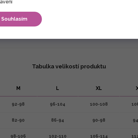
avení
max. 30°C. Nesmí se bělit. Sušení výrobku nejlépe ve stínu. Že
Souhlasím
Tabulka velikostí produktu
M
L
XL
92-98
96-104
100-108
10
82-90
86-94
90-98
94
98-106
102-110
106-114
11