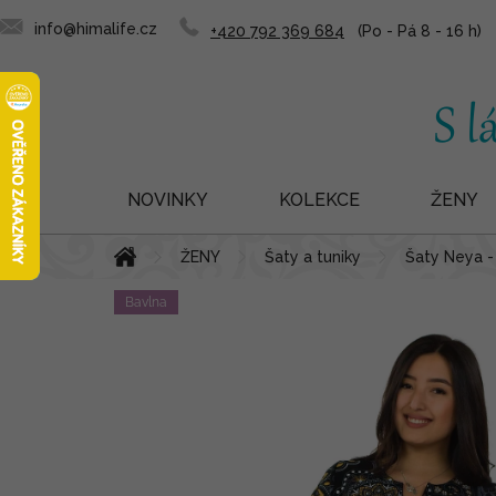
info@himalife.cz
+420 792 369 684
NOVINKY
KOLEKCE
ŽENY
Přejít
Domů
ŽENY
Šaty a tuniky
Šaty Neya -
na
obsah
Bavlna