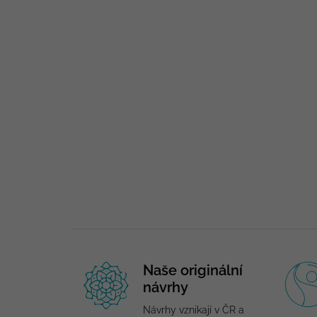
Naše originální
návrhy
Návrhy vznikají v ČR a