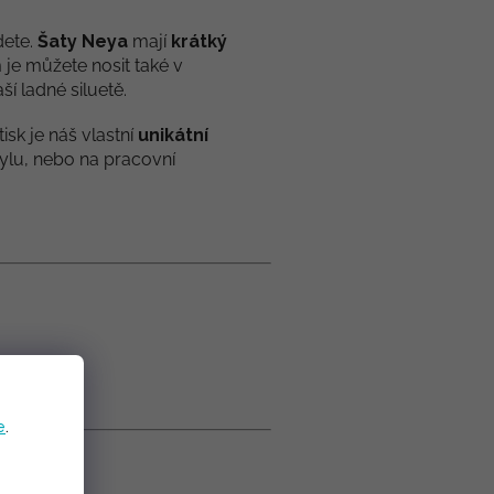
dete.
Šaty Neya
mají
krátký
 je můžete nosit také v
í ladné siluetě.
isk je náš vlastní
unikátní
tylu, nebo na pracovní
e
.