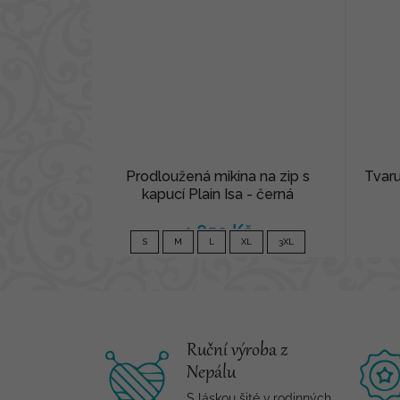
Prodloužená mikina na zip s
Tvaru
kapucí Plain Isa - černá
1 850 Kč
S
M
L
XL
3XL
Ruční výroba z
Nepálu
S láskou šité v rodinných