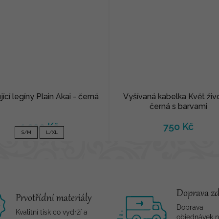
jící legíny Plain Akai - černá
Vyšívaná kabelka Květ živ
černá s barvami
1 090 Kč
750 Kč
S/M
L/XL
Doprava z
Prvotřídní materiály
Doprava
Kvalitní tisk co vydrží a
objednávek 