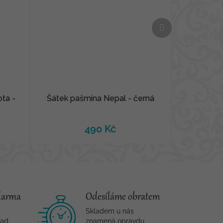
Další
produkt
ota -
Šátek pašmína Nepal - černá
490 Kč
darma
Odesíláme obratem
Skladem u nás
nad
znamená opravdu