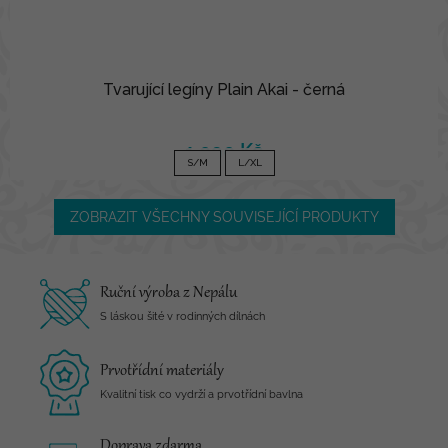
Tvarující legíny Plain Akai - černá
1 090 Kč
S/M
L/XL
ZOBRAZIT VŠECHNY SOUVISEJÍCÍ PRODUKTY
Ruční výroba z Nepálu
S láskou šité v rodinných dílnách
Prvotřídní materiály
Kvalitní tisk co vydrží a prvotřídní bavlna
Doprava zdarma