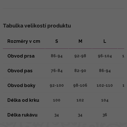
Tabulka velikostí produktu
Rozměry v cm
S
M
L
Obvod prsa
86-94
92-98
96-104
10
Obvod pas
76-84
82-90
86-94
9
Obvod boky
92-100
98-106
102-110
10
Délka od krku
100
102
104
Délka rukávu
34
34
36