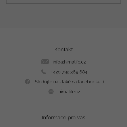
Z
á
p
a
Kontakt
t
í
info
@
himalife.cz
+420 792 369 684
Sledujte nás také na facebooku :)
himalife.cz
Informace pro vás