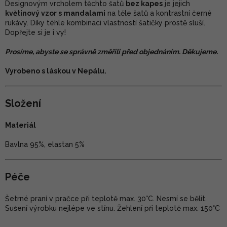
Designovým vrcholem těchto šatů
bez kapes
je jejich
květinový vzor s mandalami
na těle šatů a kontrastní černé
rukávy. Díky téhle kombinaci vlastností šatičky prostě sluší.
Dopřejte si je i vy!
Prosíme, abyste se správně změřili před objednáním. Děkujeme.
Vyrobeno s láskou v Nepálu.
Složení
Materiál
Bavlna 95%, elastan 5%
Péče
Šetrné praní v pračce při teplotě max. 30°C. Nesmí se bělit.
Sušení výrobku nejlépe ve stínu. Žehlení při teplotě max. 150°C