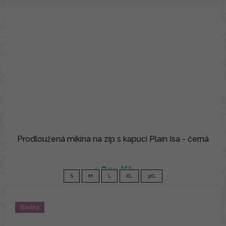
Prodloužená mikina na zip s kapucí Plain Isa - černá
1 850 Kč
S
M
L
XL
3XL
Bavlna