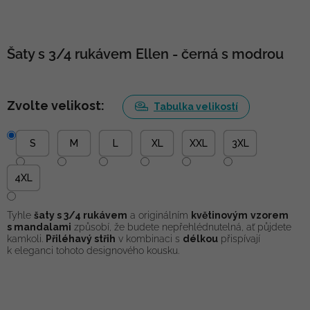
Šaty s 3/4 rukávem Ellen - černá s modrou
Zvolte velikost:
Tabulka velikostí
S
M
L
XL
XXL
3XL
4XL
Tyhle
šaty s 3/4 rukávem
a originálním
květinovým
vzorem
s mandalami
způsobí, že budete nepřehlédnutelná, ať půjdete
kamkoli.
Přiléhavý střih
v kombinaci s
délkou
přispívají
k eleganci tohoto designového kousku.