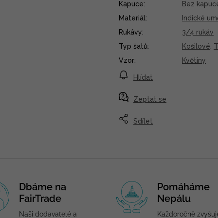
Kapuce
:
Bez kapuc
Materiál
:
Indické um
Rukávy
:
3/4 rukáv
Typ šatů
:
Košilové
,
T
Vzor
:
Květiny
Hlídat
Zeptat se
Sdílet
Dbáme na
Pomáháme
FairTrade
Nepálu
Naši dodavatelé a
Každoročně zvyšu