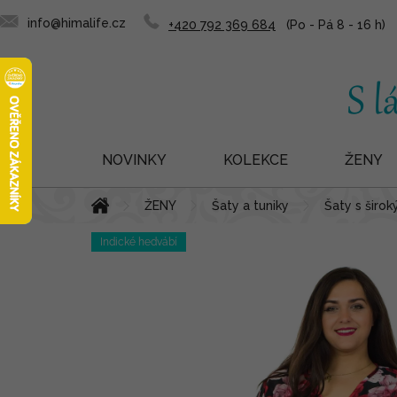
info@himalife.cz
+420 792 369 684
NOVINKY
KOLEKCE
ŽENY
Přejít
Domů
ŽENY
Šaty a tuniky
Šaty s širo
na
obsah
Indické hedvábí