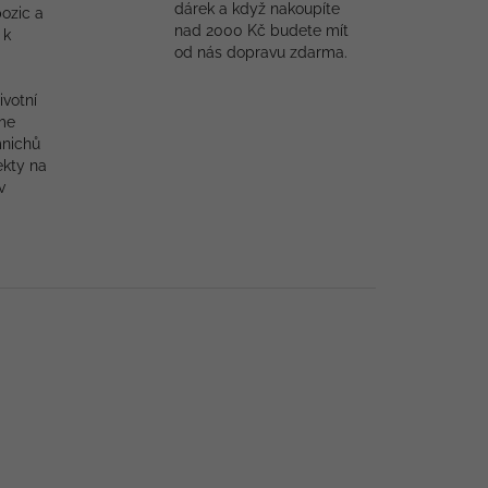
dárek a když nakoupíte
ozic a
nad 2000 Kč budete mít
 k
od nás dopravu zdarma.
ivotní
me
mnichů
ekty na
v