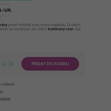
L/5XL
ukávy
právě vyhlížejí svou novou majitelku. Do jejich
ehké se zamilovat, ale i jejich
květinový vzor
stojí
PŘIDAT DO KOŠÍKU
 velikost
ky
 kolena