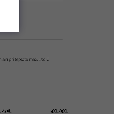
hlení při teplotě max. 150°C
L/3XL
4XL/5XL