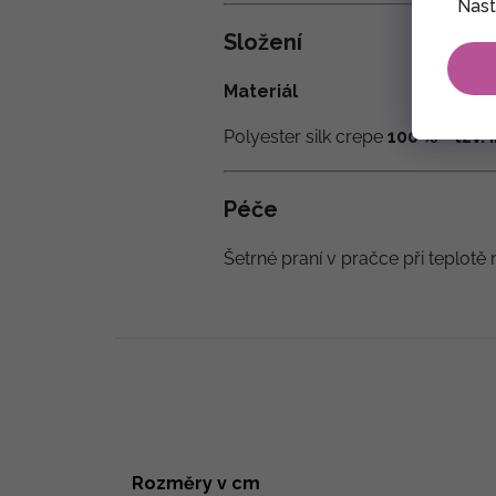
Nast
Složení
Materiál
Polyester silk crepe
100 % - tzv.
Péče
Šetrné praní v pračce při teplotě 
Rozměry v cm