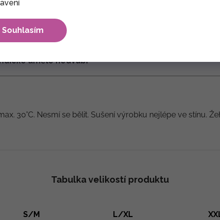
avení
Souhlasím
 indické umělé hedvábí
max. 30°C. Nesmí se bělit. Sušení výrobku nejlépe ve stínu. Že
Tabulka velikostí produktu
S/M
L/XL
XX