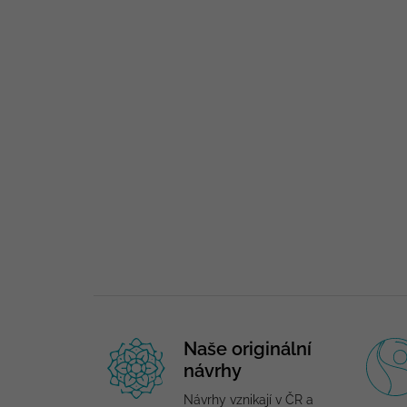
Naše originální
návrhy
Návrhy vznikají v ČR a