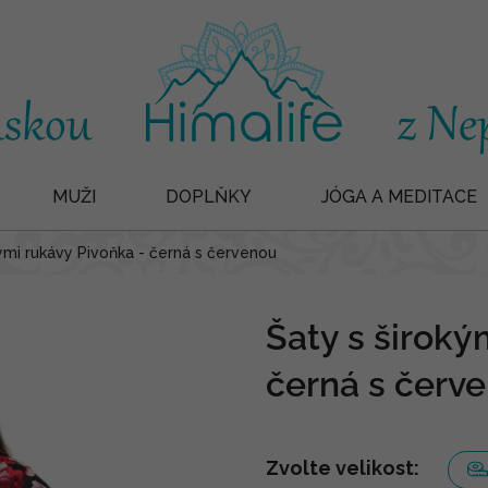
MUŽI
DOPLŇKY
JÓGA A MEDITACE
kými rukávy Pivoňka - černá s červenou
Šaty s široký
černá s červ
Zvolte velikost: