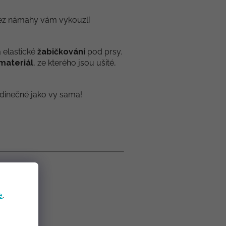
 bez námahy vám vykouzlí
 elastické
žabičkování
pod prsy.
materiál
, ze kterého jsou ušité,
jedinečné jako vy sama!
e
.