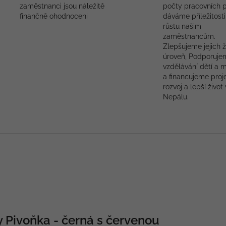
zaměstnanci jsou náležitě
počty pracovních p
finančně ohodnoceni
dáváme příležitosti
růstu našim
zaměstnancům.
Zlepšujeme jejich ž
úroveň, Podporuje
vzdělávání dětí a 
a financujeme proj
rozvoj a lepší život 
Nepálu.
y Pivoňka - černá s červenou