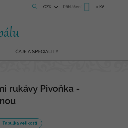
Nákupní
CZK
Přihlášení
košík
ČAJE A SPECIALITY
mi rukávy Pivoňka -
enou
Tabulka velikostí