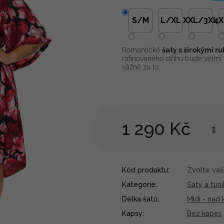
S/M
L/XL
XXL/3XL
4X
Romantické
šaty s širokými r
rafinovaného střihu bude velmi l
vážně za to.
1 290 Kč
Kód produktu:
Zvolte vaši
Kategorie
:
Šaty a tuni
Délka šatů
:
Midi - nad
Kapsy
:
Bez kapes