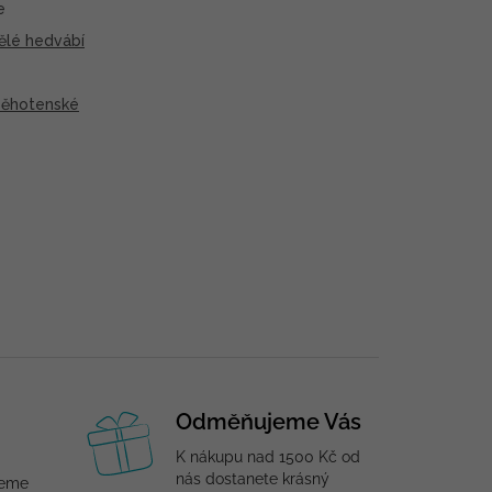
e
ělé hedvábí
ěhotenské
Odměňujeme Vás
K nákupu nad 1500 Kč od
nás dostanete krásný
jeme