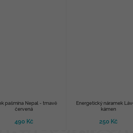
ek pašmína Nepal - tmavě
Energetický náramek Lá
červená
kámen
490 Kč
250 Kč