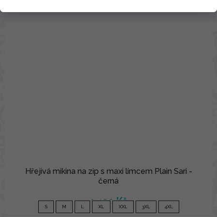
Hřejivá mikina na zip s maxi límcem Plain Sari -
černá
1 490 Kč
S
M
L
XL
XXL
3XL
4XL