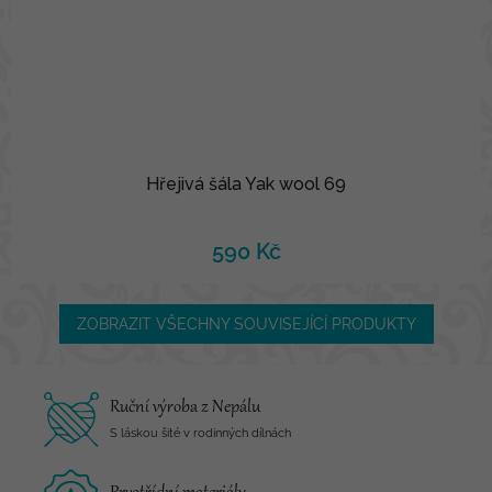
Hřejivá šála Yak wool 69
590 Kč
ZOBRAZIT VŠECHNY SOUVISEJÍCÍ PRODUKTY
Ruční výroba z Nepálu
S láskou šité v rodinných dílnách