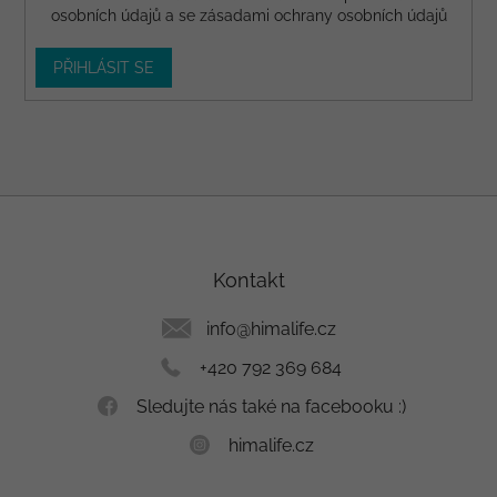
osobních údajů a se
zásadami ochrany osobních údajů
PŘIHLÁSIT SE
Z
á
p
a
Kontakt
t
í
info
@
himalife.cz
+420 792 369 684
Sledujte nás také na facebooku :)
himalife.cz