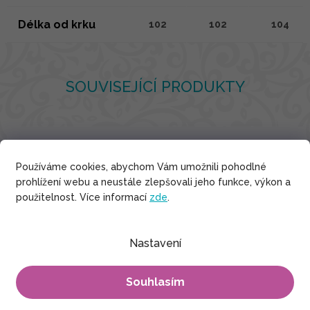
Délka od krku
102
102
104
SOUVISEJÍCÍ PRODUKTY
Bavlna
Používáme cookies, abychom Vám umožnili pohodlné
prohlížení webu a neustále zlepšovali jeho funkce, výkon a
použitelnost. Více informací
zde
.
Nastavení
Souhlasím