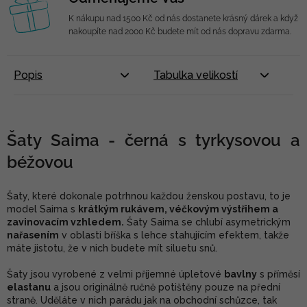
K nákupu nad 1500 Kč od nás dostanete krásný dárek a když
nakoupíte nad 2000 Kč budete mít od nás dopravu zdarma.
Popis
Tabulka velikostí
Šaty Saima - černá s tyrkysovou a
béžovou
Šaty, které dokonale potrhnou každou ženskou postavu, to je
model Saima s
krátkým rukávem, véčkovým výstřihem a
zavinovacím vzhledem.
Šaty Saima se chlubí asymetrickým
nařasením
v oblasti bříška s lehce stahujícím efektem, takže
máte jistotu, že v nich budete mít siluetu snů.
Šaty jsou vyrobené z velmi příjemné úpletové
bavlny
s příměsí
elastanu
a jsou originálně ručně potištěny pouze na přední
straně. Uděláte v nich parádu jak na obchodní schůzce, tak