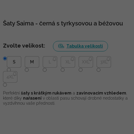
Šaty Saima - černá s tyrkysovou a béžovou
Zvolte velikost:
Tabulka velikostí
S
M
L
XL
XXL
3XL
4XL
Perfektní
šaty s krátkým rukávem
a
zavinovacím vzhledem
,
které díky
nařasení
v oblasti pasu schovají drobné nedostatky a
vyzdvihnou vaše přednosti.