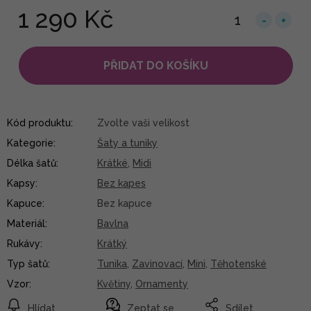
1 290 Kč
PŘIDAT DO KOŠÍKU
Kód produktu:
Zvolte vaši velikost
Kategorie
:
Šaty a tuniky
Délka šatů
:
Krátké
,
Midi
Kapsy
:
Bez kapes
Kapuce
:
Bez kapuce
Materiál
:
Bavlna
Rukávy
:
Krátký
Typ šatů
:
Tunika
,
Zavinovací
,
Mini
,
Těhotenské
Vzor
:
Květiny
,
Ornamenty
Hlídat
Zeptat se
Sdílet