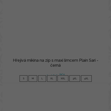
Hřejivá mikina na zip s maxi límcem Plain Sari -
černá
1 490 Kč
S
M
L
XL
XXL
3XL
4XL