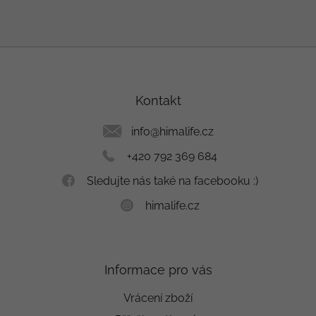
Z
á
p
a
Kontakt
t
í
info
@
himalife.cz
+420 792 369 684
Sledujte nás také na facebooku :)
himalife.cz
Informace pro vás
Vrácení zboží