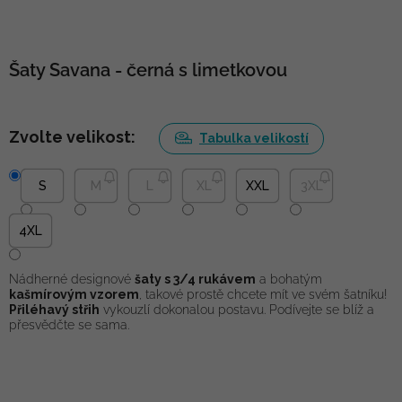
Šaty Savana - černá s limetkovou
Zvolte velikost:
Tabulka velikostí
S
M
L
XL
XXL
3XL
4XL
Nádherné designové
šaty s 3/4 rukávem
a bohatým
kašmírovým vzorem
, takové prostě chcete mít ve svém šatníku!
Přiléhavý střih
vykouzlí dokonalou postavu. Podívejte se blíž a
přesvědčte se sama.