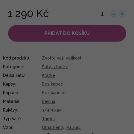
1 290 Kč
PŘIDAT DO KOŠÍKU
Kód produktu:
Zvolte vaši velikost
Kategorie
:
Šaty a tuniky
Délka šatů
:
Krátké
Kapsy
:
Bez kapes
Kapuce
:
Bez kapuce
Materiál
:
Bavlna
Rukávy
:
3/4 rukáv
Typ šatů
:
Tunika
Vzor
:
Ornamenty
,
Paisley