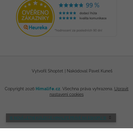
Vytvořil Shoptet
|
Nakódoval Pavel Kuneš
Copyright 2026
Himalife.cz
. Všechna práva vyhrazena.
Upravit
nastavení cookies
🌸 NOVÁ LETNÍ KOLEKCE HIMALIFE PRÁVĚ NA ESHOPU 🌸