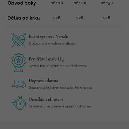
Obvod boky
až 110
až 120
až 130
Délka od krku
126
128
128
Ruční výroba z Nepálu
S láskou šité v rodinných dílnách
Prvotřídní materiály
Kvalitní tisk co vydrží a prvotřídní bavlna
Doprava zdarma
Doprava objednávek nad 2000 Kč je na nás
Odesíláme obratem
Skladem u nás znamená opravdu skladem