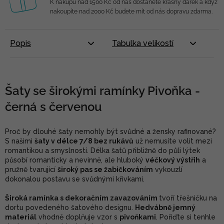
K nákupu nad 1500 Kč od nás dostanete krásný dárek a když
nakoupíte nad 2000 Kč budete mít od nás dopravu zdarma.
Popis
Tabulka velikostí
Šaty se širokými ramínky Pivoňka -
černá s červenou
Proč by dlouhé šaty nemohly být svůdné a žensky rafinované?
S našimi
šaty v délce 7/8 bez rukávů
už nemusíte volit mezi
romantikou a smyslností. Délka šatů přibližně do půli lýtek
působí romanticky a nevinně, ale hluboký
véčkový výstřih
a
pružně tvarující
široký pas se žabičkováním
vykouzlí
dokonalou postavu se svůdnými křivkami.
Široká ramínka s dekoračním zavazováním
tvoří třešničku na
dortu povedeného šatového designu.
Hedvábně jemný
materiál
vhodně doplňuje vzor s
pivoňkami
. Pořiďte si tenhle