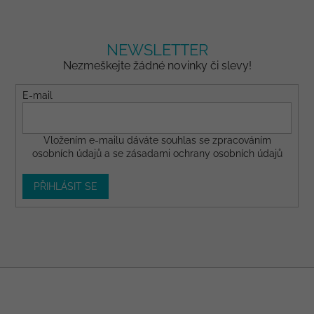
NEWSLETTER
Nezmeškejte žádné novinky či slevy!
E-mail
Vložením e-mailu dáváte
souhlas
se zpracováním
osobních údajů a se
zásadami ochrany osobních údajů
PŘIHLÁSIT SE
Z
á
p