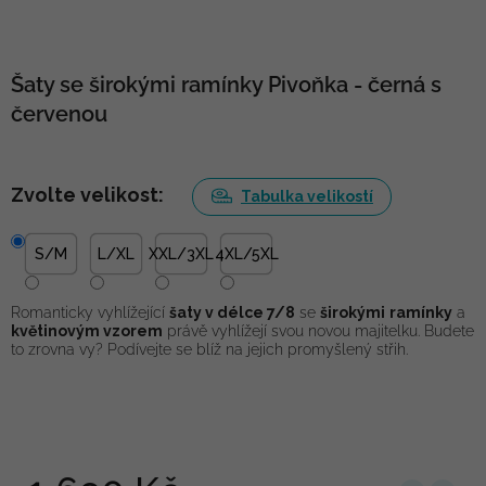
Šaty se širokými ramínky Pivoňka - černá s
červenou
Zvolte velikost:
Tabulka velikostí
S/M
L/XL
XXL/3XL
4XL/5XL
Romanticky vyhlížející
šaty v délce 7/8
se
širokými
ramínky
a
květinovým vzorem
právě vyhlížejí svou novou majitelku. Budete
to zrovna vy? Podívejte se blíž na jejich promyšlený střih.