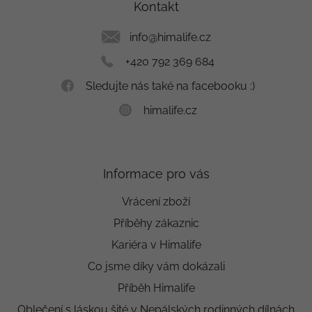
a
Kontakt
t
í
info
@
himalife.cz
+420 792 369 684
Sledujte nás také na facebooku :)
himalife.cz
Informace pro vás
Vrácení zboží
Příběhy zákaznic
Kariéra v Himalife
Co jsme díky vám dokázali
Příběh Himalife
Oblečení s láskou šité v Nepálských rodinných dílnách