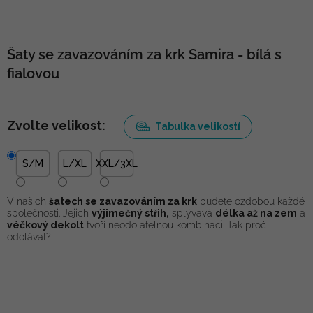
Šaty se zavazováním za krk Samira - bílá s
fialovou
Zvolte velikost:
Tabulka velikostí
S/M
L/XL
XXL/3XL
V našich
šatech se zavazováním za krk
budete ozdobou každé
společnosti. Jejich
výjimečný střih,
splývavá
délka až na zem
a
véčkový dekolt
tvoří neodolatelnou kombinaci. Tak proč
odolávat?