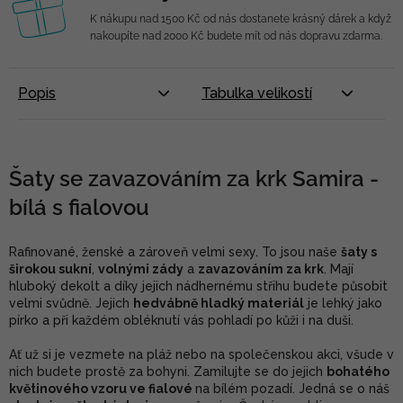
K nákupu nad 1500 Kč od nás dostanete krásný dárek a když
nakoupíte nad 2000 Kč budete mít od nás dopravu zdarma.
Popis
Tabulka velikostí
Šaty se zavazováním za krk Samira -
bílá s fialovou
Rafinované, ženské a zároveň velmi sexy. To jsou naše
šaty s
širokou sukní
,
volnými zády
a
zavazováním za krk
. Mají
hluboký dekolt a díky jejich nádhernému střihu budete působit
velmi svůdně. Jejich
hedvábně hladký materiál
je lehký jako
pírko a při každém obléknutí vás pohladí po kůži i na duši.
Ať už si je vezmete na pláž nebo na společenskou akci, všude v
nich budete prostě za bohyni. Zamilujte se do jejich
bohatého
květinového vzoru ve fialové
na bílém pozadí. Jedná se o náš