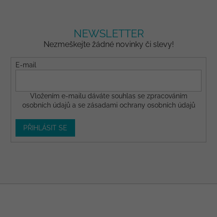
NEWSLETTER
Nezmeškejte žádné novinky či slevy!
E-mail
Vložením e-mailu dáváte
souhlas
se zpracováním
osobních údajů a se
zásadami ochrany osobních údajů
PŘIHLÁSIT SE
Z
á
p