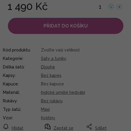
1 490 Kč
PŘIDAT DO KOŠÍKU
Kód produktu:
Zvolte vaši velikost
Kategorie
:
Šaty a tuniky
Délka šatů
:
Dlouhé
Kapsy
:
Bez kapes
Kapuce
:
Bez kapuce
Materiál
:
Indické umělé hedvábí
Rukávy
:
Bez rukávu
Typ šatů
:
Maxi
Vzor
:
Květiny
Hlídat
Zeptat se
Sdílet