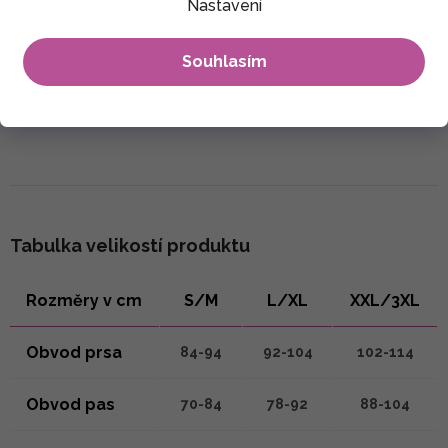
Nastavení
Šetrné praní v pračce při teplotě max. 30°C. Nesmí se bělit.
Souhlasím
Sušení výrobku nejlépe ve stínu. Žehlení při teplotě max. 150°C
Tabulka velikostí produktu
Rozměry v cm
S/M
L/XL
XXL/3XL
Obvod prsa
84-94
92-104
102-114
Obvod pas
70-84
78-92
88-104