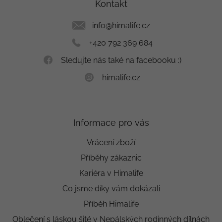
a
Kontakt
t
í
info
@
himalife.cz
+420 792 369 684
Sledujte nás také na facebooku :)
himalife.cz
Informace pro vás
Vrácení zboží
Příběhy zákaznic
Kariéra v Himalife
Co jsme díky vám dokázali
Příběh Himalife
Oblečení s láskou šité v Nepálských rodinných dílnách