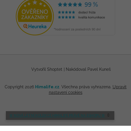
Vytvořil Shoptet
|
Nakódoval Pavel Kuneš
Copyright 2026
Himalife.cz
. Všechna práva vyhrazena.
Upravit
nastavení cookies
🌸 NOVÁ LETNÍ KOLEKCE HIMALIFE PRÁVĚ NA ESHOPU 🌸